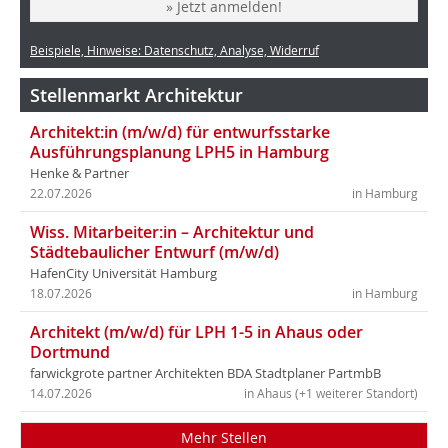
» Jetzt anmelden!
Beispiele, Hinweise: Datenschutz, Analyse, Widerruf
Stellenmarkt Architektur
Architekt:in (m/w/d) für entwurfsstarke
Ausführungsplanung LPH5 in Hamburg
Henke & Partner
22.07.2026
in Hamburg
Wiss. Mitarbeiter:in – Architektur und
Städtebaulicher Entwurf (m/w/d)
HafenCity Universität Hamburg
18.07.2026
in Hamburg
Architekt (m/w/d) für LPH 1-5 in Ahaus oder
Dortmund
farwickgrote partner Architekten BDA Stadtplaner PartmbB
14.07.2026
in Ahaus (+1 weiterer Standort)
Mehr Stellen