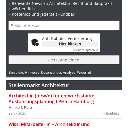
» Relevante News zu Architektur, Recht und Baupraxis
» wöchentlich
» Kostenlos und jederzeit kündbar
Anti-Roboter-Verifizierung
Hier klicken
Friendly
Captcha ⇗
» Jetzt anmelden!
Beispiele, Hinweise: Datenschutz, Analyse, Widerruf
Stellenmarkt Architektur
Architekt:in (m/w/d) für entwurfsstarke
Ausführungsplanung LPH5 in Hamburg
Henke & Partner
22.07.2026
in Hamburg
Wiss. Mitarbeiter:in – Architektur und