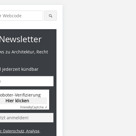
Newsletter
s zu Architektur, Recht
d jederzeit kündbar
oboter-Verifizierung
Hier klicken
Friendly
Captcha ⇗
etzt anmelden!
e: Datenschutz, Analyse,