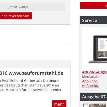
Ressort: Aktuell
Inhaltsverzeichnis
Service
2016 www.bauforumstahl.de
Aktuelle Ausga
Mediadaten
on Prof. Eckhard Gerber aus Dortmund
Abo-Shop
eis des Deutschen Stahlbaus 2016 an
Heftarchiv
us München für ihr Serviceteilecenter
Ausgabe 07
mehr