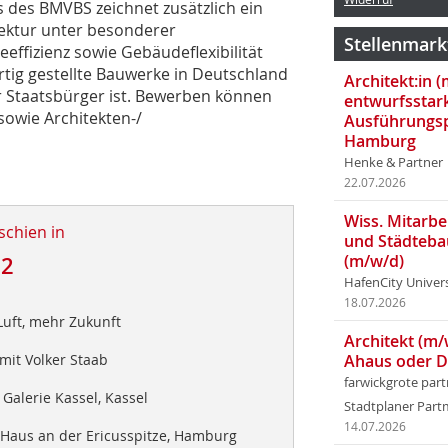
 des BMVBS zeichnet zusätzlich ein
tektur unter besonderer
Stellenmark
effizienz sowie Gebäudeflexibilität
ertig gestellte Bauwerke in Deutschland
Architekt:in 
 Staatsbürger ist. Bewerben können
entwurfsstar
sowie Architekten-/
Ausführungsp
Hamburg
Henke & Partner
22.07.2026
Wiss. Mitarbei
schien in
und Städteba
(m/w/d)
12
HafenCity Univer
d
18.07.2026
Luft, mehr Zukunft
Architekt (m/
mit Volker Staab
Ahaus oder 
farwickgrote par
Galerie Kassel, Kassel
Stadtplaner Par
14.07.2026
Haus an der Ericusspitze, Hamburg