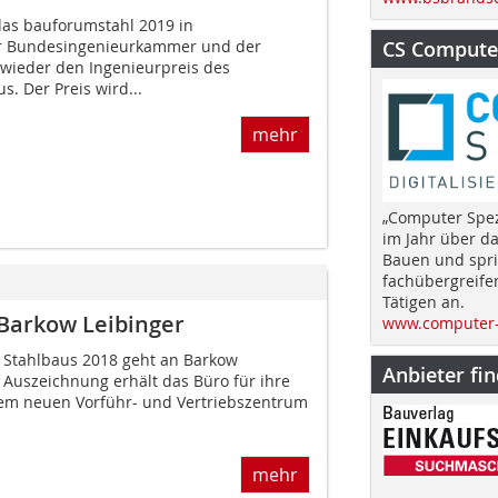
 das bauforumstahl 2019 in
r Bundesingenieurkammer und der
CS Computer
 wieder den Ingenieurpreis des
. Der Preis wird...
mehr
„Computer Spez
im Jahr über d
Bauen und spri
fachübergreife
Tätigen an.
 Barkow Leibinger
www.computer-
 Stahlbaus 2018 geht an Barkow
Anbieter fi
e Auszeichnung erhält das Büro für ihre
dem neuen Vorführ- und Vertriebszentrum
mehr