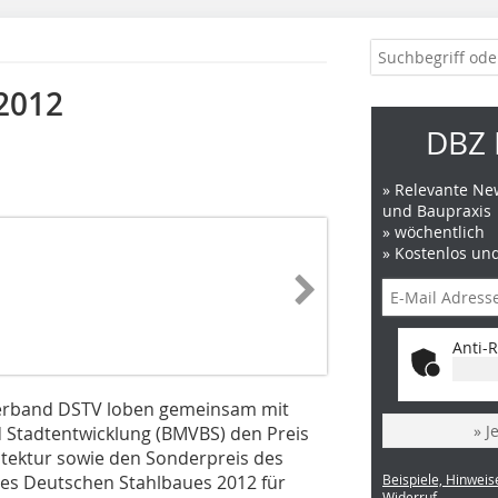
2012
DBZ 
» Relevante New
und Baupraxis
» wöchentlich
» Kostenlos un
Anti-R
erband DSTV loben gemeinsam mit
» J
 Stadtentwicklung (BMVBS) den Preis
itektur sowie den Sonderpreis des
es Deutschen Stahlbaues 2012 für
Beispiele, Hinweis
Widerruf