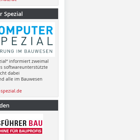
 Spezial
ial“ informiert zweimal
as softwareunterstützte
cht dabei
nd alle im Bauwesen
spezial.de
nden