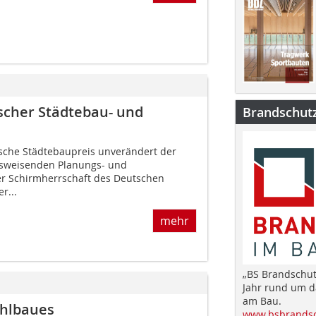
scher Städtebau- und
Brandschut
tsche Städtebaupreis unverändert der
tsweisenden Planungs- und
er Schirmherrschaft des Deutschen
r...
mehr
„BS Brandschut
Jahr rund um 
am Bau.
ahlbaues
www.bsbrandsc