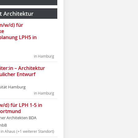
t Architektur
(m/w/d) für
ke
lanung LPH5 in
in Hamburg
ter:in – Architektur
ulicher Entwurf
sität Hamburg
in Hamburg
w/d) für LPH 1-5 in
Dortmund
tner Architekten BDA
tmbB
in Ahaus (+1 weiterer Standort)