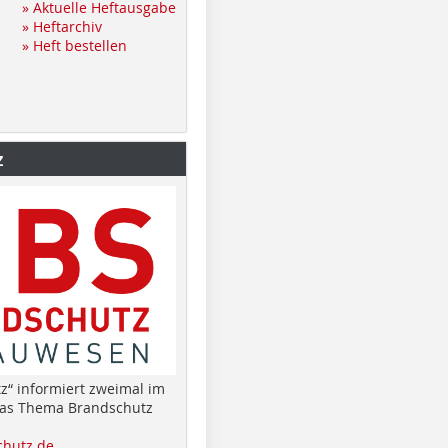
» Aktuelle Heftausgabe
» Heftarchiv
» Heft bestellen
z
z“ informiert zweimal im
das Thema Brandschutz
hutz.de