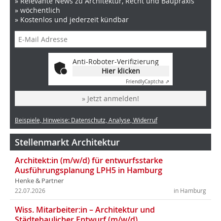
» Relevante News zu Architektur, Recht und Baupraxis
» wöchentlich
» Kostenlos und jederzeit kündbar
Anti-Roboter-Verifizierung
Hier klicken
Friendly
Captcha ⇗
» Jetzt anmelden!
Beispiele, Hinweise: Datenschutz, Analyse, Widerruf
Stellenmarkt Architektur
Architekt:in (m/w/d) für entwurfsstarke
Ausführungsplanung LPH5 in Hamburg
Henke & Partner
22.07.2026
in Hamburg
Wiss. Mitarbeiter:in – Architektur und
Städtebaulicher Entwurf (m/w/d)