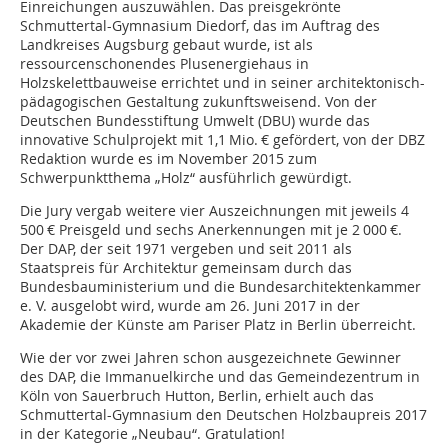
Einreichungen auszuwählen. Das preisgekrönte
Schmuttertal-Gymnasium Diedorf, das im Auftrag des
Landkreises Augsburg gebaut wurde, ist als
ressourcenschonendes Plusenergiehaus in
Holzskelettbauweise errichtet und in seiner architektonisch-
pädagogischen Gestaltung zukunftsweisend. Von der
Deutschen Bundesstiftung Umwelt (DBU) wurde das
innovative Schulprojekt mit 1,1 Mio. € gefördert, von der DBZ
Redaktion wurde es im November 2015 zum
Schwerpunktthema „Holz“ ausführlich gewürdigt.
Die Jury vergab weitere vier Auszeichnungen mit jeweils 4
500 € Preisgeld und sechs Anerkennungen mit je 2 000 €.
Der DAP, der seit 1971 vergeben und seit 2011 als
Staatspreis für Architektur gemeinsam durch das
Bundesbauministerium und die Bundesarchitektenkammer
e. V. ausgelobt wird, wurde am 26. Juni 2017 in der
Akademie der Künste am Pariser Platz in Berlin überreicht.
Wie der vor zwei Jahren schon ausgezeichnete Gewinner
des DAP, die Immanuelkirche und das Gemeindezentrum in
Köln von Sauerbruch Hutton, Berlin, erhielt auch das
Schmuttertal-Gymnasium den Deutschen Holzbaupreis 2017
in der Kategorie „Neubau“. Gratulation!