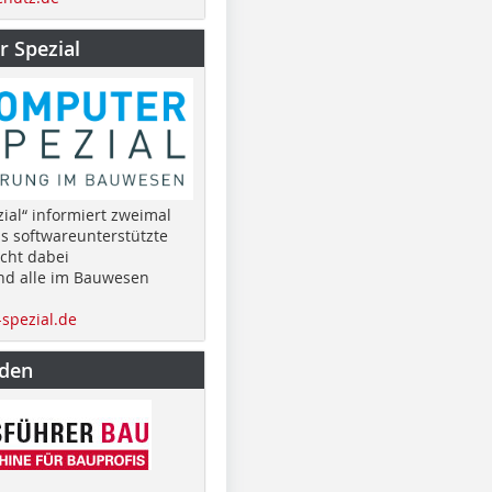
 Spezial
ial“ informiert zweimal
as softwareunterstützte
cht dabei
nd alle im Bauwesen
spezial.de
nden