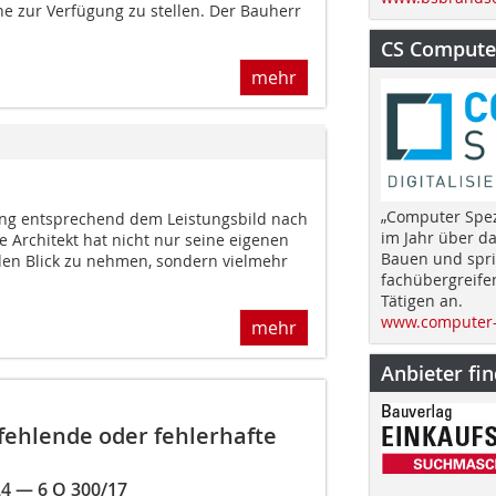
ne zur Verfügung zu stellen. Der Bauherr
CS Computer
mehr
„Computer Spez
ung entsprechend dem Leistungsbild nach
im Jahr über d
te Architekt hat nicht nur seine eigenen
Bauen und spri
den Blick zu nehmen, sondern vielmehr
fachübergreife
Tätigen an.
www.computer-
mehr
Anbieter fi
fehlende oder fehlerhafte
24 — 6 O 300/17