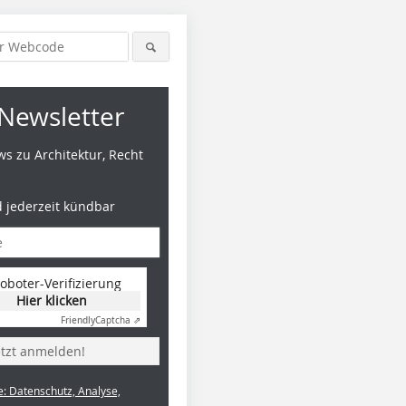
Newsletter
s zu Architektur, Recht
d jederzeit kündbar
oboter-Verifizierung
Hier klicken
Friendly
Captcha ⇗
etzt anmelden!
e: Datenschutz, Analyse,