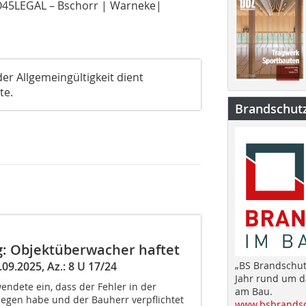
MO45LEGAL – Bschorr | Warneke|
er Allgemeingültigkeit dient
te.
Brandschut
g: Objektüberwacher haftet
09.2025, Az.: 8 U 17/24
„BS Brandschut
Jahr rund um 
ndete ein, dass der Fehler in der
am Bau.
egen habe und der Bauherr verpflichtet
www.bsbrandsc