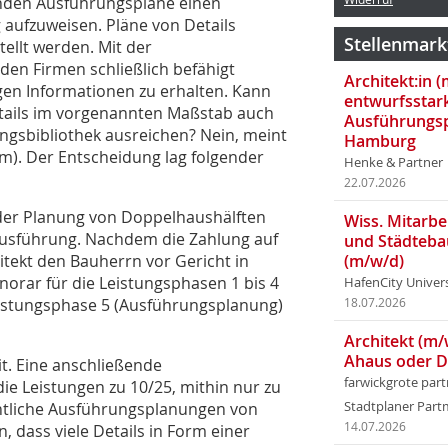
lenden Ausführungspläne einen
 aufzuweisen. Pläne von Details
Stellenmark
ellt werden. Mit der
en Firmen schließlich befähigt
Architekt:in 
gen Informationen zu erhalten. Kann
entwurfsstar
etails im vorgenannten Maßstab auch
Ausführungsp
ungsbibliothek ausreichen? Nein, meint
Hamburg
). Der Entscheidung lag folgender
Henke & Partner
22.07.2026
 der Planung von Doppelhaushälften
Wiss. Mitarbei
ausführung. Nachdem die Zahlung auf
und Städteba
tekt den Bauherrn vor Gericht in
(m/w/d)
orar für die Leistungsphasen 1 bis 4
HafenCity Univer
eistungsphase 5 (Ausführungsplanung)
18.07.2026
Architekt (m/
Ahaus oder 
it. Eine anschließende
farwickgrote par
e Leistungen zu 10/25, mithin nur zu
entliche Ausführungsplanungen von
Stadtplaner Par
14.07.2026
, dass viele Details in Form einer