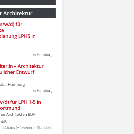
t Architektur
(m/w/d) für
ke
lanung LPH5 in
in Hamburg
ter:in – Architektur
ulicher Entwurf
sität Hamburg
in Hamburg
w/d) für LPH 1-5 in
Dortmund
tner Architekten BDA
tmbB
in Ahaus (+1 weiterer Standort)