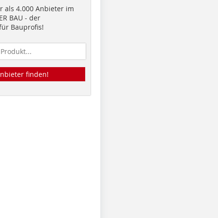
 als 4.000 Anbieter im
R BAU - der
ür Bauprofis!
nbieter finden!