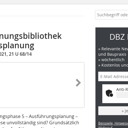
anungsbibliothek
DBZ 
gsplanung
» Relevante New
21, 21 U 68/14
und Baupraxis
» wöchentlich
» Kostenlos un
Anti-R
» J
stungsphase 5 – Ausführungsplanung –
ese unvollständig sind? Grundsätzlich
Beispiele, Hinweis
Widerruf