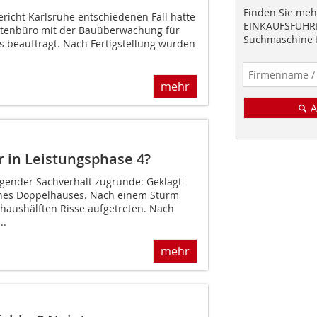
Finden Sie mehr
richt Karlsruhe entschiedenen Fall hatte
EINKAUFSFÜHRE
ektenbüro mit der Bauüberwachung für
Suchmaschine f
 beauftragt. Nach Fertigstellung wurden
mehr
A
 in Leistungsphase 4?
lgender Sachverhalt zugrunde: Geklagt
ines Doppelhauses. Nach einem Sturm
aushälften Risse aufgetreten. Nach
..
mehr