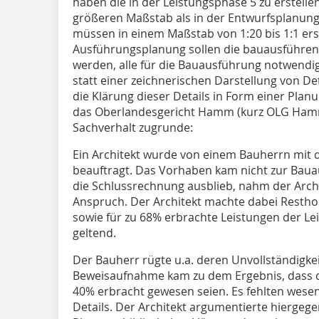
haben die in der Leistungsphase 5 zu erstel
größeren Maßstab als in der Entwurfsplanung
müssen in einem Maßstab von 1:20 bis 1:1 erst
Ausführungsplanung sollen die bauausführend
werden, alle für die Bauausführung notwendi
statt einer zeichnerischen Darstellung von D
die Klärung dieser Details in Form einer Plan
das Oberlandesgericht Hamm (kurz OLG Hamm
Sachverhalt zugrunde:
Ein Architekt wurde von einem Bauherrn mit
beauftragt. Das Vorhaben kam nicht zur Bau
die Schlussrechnung ausblieb, nahm der Archi
Anspruch. Der Architekt machte dabei Resthon
sowie für zu 68% erbrachte Leistungen der L
geltend.
Der Bauherr rügte u.a. deren Unvollständigke
Beweisaufnahme kam zu dem Ergebnis, dass di
40% erbracht gewesen seien. Es fehlten wes
Details. Der Architekt argumentierte hiergegen