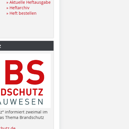
» Aktuelle Heftausgabe
» Heftarchiv
» Heft bestellen
z
z“ informiert zweimal im
das Thema Brandschutz
hutz.de