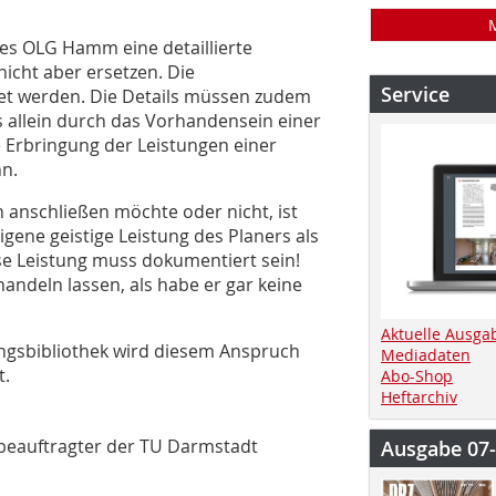
es OLG Hamm eine detaillierte
icht aber ersetzen. Die
Service
et werden. Die Details müssen zudem
 allein durch das Vorhandensein einer
e Erbringung der Leistungen einer
n.
nschließen möchte oder nicht, ist
igene geistige Leistung des Planers als
e Leistung muss dokumentiert sein!
handeln lassen, als habe er gar keine
Aktuelle Ausga
ungsbibliothek wird diesem Anspruch
Mediadaten
t.
Abo-Shop
Heftarchiv
beauftragter der TU Darmstadt
Ausgabe 07