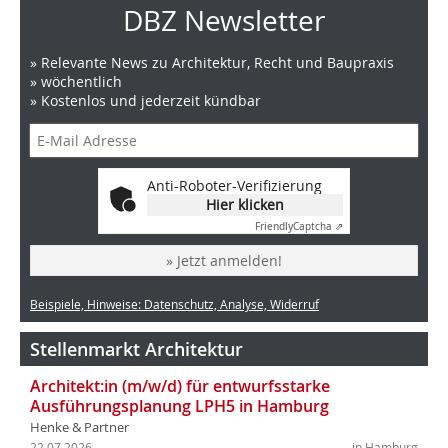
DBZ Newsletter
» Relevante News zu Architektur, Recht und Baupraxis
» wöchentlich
» Kostenlos und jederzeit kündbar
Anti-Roboter-Verifizierung
Hier klicken
Friendly
Captcha ⇗
» Jetzt anmelden!
Beispiele, Hinweise: Datenschutz, Analyse, Widerruf
Stellenmarkt Architektur
Architekt:in (m/w/d) für entwurfsstarke
Ausführungsplanung LPH5 in Hamburg
Henke & Partner
22.07.2026
in Hamburg