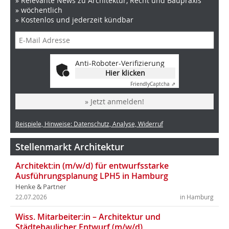
» Relevante News zu Architektur, Recht und Baupraxis
» wöchentlich
» Kostenlos und jederzeit kündbar
Anti-Roboter-Verifizierung
Hier klicken
Friendly
Captcha ⇗
» Jetzt anmelden!
Beispiele, Hinweise: Datenschutz, Analyse, Widerruf
Stellenmarkt Architektur
Architekt:in (m/w/d) für entwurfsstarke
Ausführungsplanung LPH5 in Hamburg
Henke & Partner
22.07.2026
in Hamburg
Wiss. Mitarbeiter:in – Architektur und
Städtebaulicher Entwurf (m/w/d)