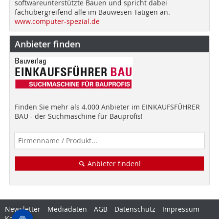
softwareunterstützte Bauen und spricht dabei
fachübergreifend alle im Bauwesen Tätigen an.
www.computer-spezial.de
Anbieter finden
Finden Sie mehr als 4.000 Anbieter im EINKAUFSFÜHRER
BAU - der Suchmaschine für Bauprofis!
Anbieter finden!
Newsletter
Mediadaten
AGB
Datenschutz
Impressum
Kontakt