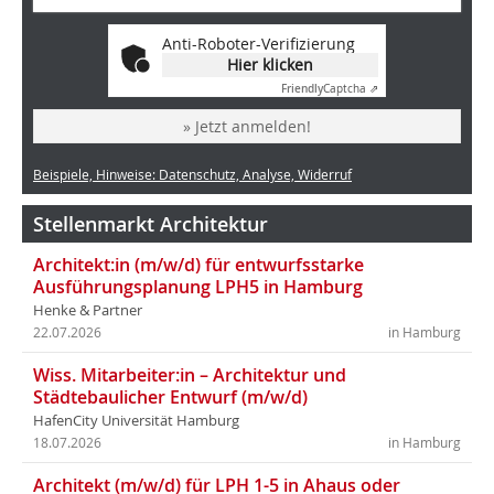
Anti-Roboter-Verifizierung
Hier klicken
Friendly
Captcha ⇗
» Jetzt anmelden!
Beispiele, Hinweise: Datenschutz, Analyse, Widerruf
Stellenmarkt Architektur
Architekt:in (m/w/d) für entwurfsstarke
Ausführungsplanung LPH5 in Hamburg
Henke & Partner
22.07.2026
in Hamburg
Wiss. Mitarbeiter:in – Architektur und
Städtebaulicher Entwurf (m/w/d)
HafenCity Universität Hamburg
18.07.2026
in Hamburg
Architekt (m/w/d) für LPH 1-5 in Ahaus oder