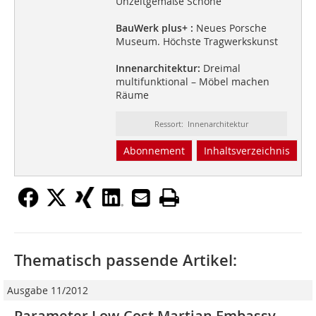
Unzeitgemäße Schöne
BauWerk plus+ :
Neues Porsche
Museum. Höchste Tragwerkskunst
Innenarchitektur:
Dreimal
multifunktional – Möbel machen
Räume
Ressort: Innenarchitektur
Abonnement
Inhaltsverzeichnis
Thematisch passende Artikel:
Ausgabe 11/2012
Parameter Low-Cost Martian Embassy,