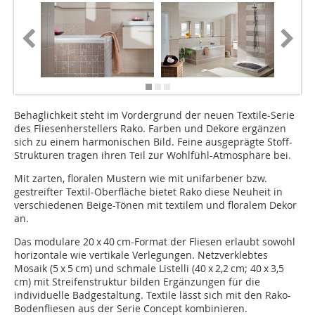
Behaglichkeit steht im Vordergrund der neuen Textile-Serie
des Fliesenherstellers Rako. Farben und Dekore ergänzen
sich zu einem harmonischen Bild. Feine ausgeprägte Stoff-
Strukturen tragen ihren Teil zur Wohlfühl-Atmos­phäre bei.
Mit zarten, floralen Mustern wie mit unifarbener bzw.
gestreifter Textil-Oberfläche bietet Rako diese Neuheit in
verschiedenen Beige-Tönen mit textilem und floralem Dekor
an.
Das modulare 20 x 40 cm-Format der Fliesen erlaubt sowohl
horizontale wie vertikale Verlegungen. Netzverklebtes
Mosaik (5 x 5 cm) und schmale Listelli (40 x 2,2 cm; 40 x 3,5
cm) mit Streifenstruktur bilden Ergänzungen für die
individuelle Badgestaltung. Textile lässt sich mit den Rako-
Bodenfliesen aus der Serie Concept kombinieren.