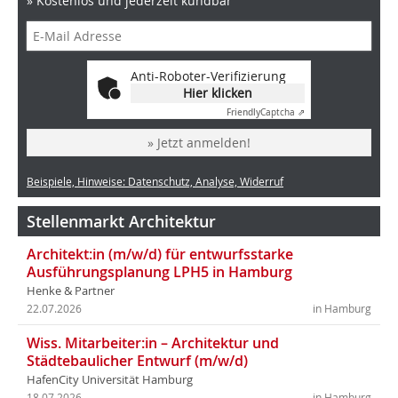
» Kostenlos und jederzeit kündbar
Anti-Roboter-Verifizierung
Hier klicken
Friendly
Captcha ⇗
» Jetzt anmelden!
Beispiele, Hinweise: Datenschutz, Analyse, Widerruf
Stellenmarkt Architektur
Architekt:in (m/w/d) für entwurfsstarke
Ausführungsplanung LPH5 in Hamburg
Henke & Partner
22.07.2026
in Hamburg
Wiss. Mitarbeiter:in – Architektur und
Städtebaulicher Entwurf (m/w/d)
HafenCity Universität Hamburg
18.07.2026
in Hamburg