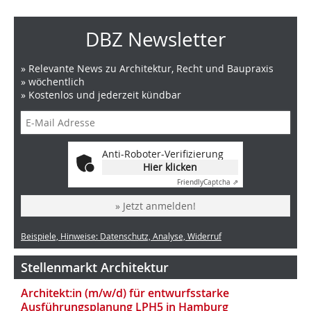
DBZ Newsletter
» Relevante News zu Architektur, Recht und Baupraxis
» wöchentlich
» Kostenlos und jederzeit kündbar
Anti-Roboter-Verifizierung
Hier klicken
Friendly
Captcha ⇗
» Jetzt anmelden!
Beispiele, Hinweise: Datenschutz, Analyse, Widerruf
Stellenmarkt Architektur
Architekt:in (m/w/d) für entwurfsstarke
Ausführungsplanung LPH5 in Hamburg