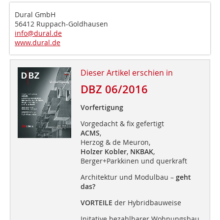
Dural GmbH
56412 Ruppach-Goldhausen
info@dural.de
www.dural.de
Dieser Artikel erschien in
DBZ 06/2016
Vorfertigung
Vorgedacht & fix gefertigt
ACMS
,
Herzog & de Meuron,
Holzer Kobler
,
NKBAK
,
Berger+Parkkinen und querkraft
Architektur und Modulbau –
geht
das?
VORTEILE
der Hybridbauweise
Initative bezahlbarer Wohnungsbau