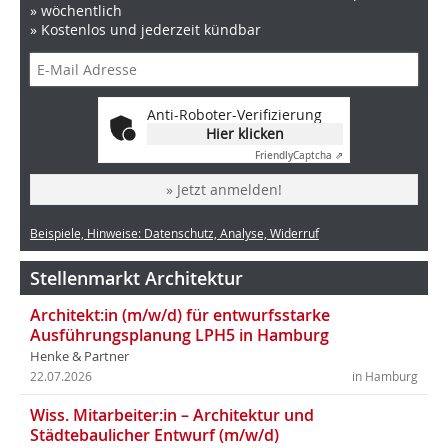
» wöchentlich
» Kostenlos und jederzeit kündbar
Anti-Roboter-Verifizierung
Hier klicken
Friendly
Captcha ⇗
» Jetzt anmelden!
Beispiele, Hinweise: Datenschutz, Analyse, Widerruf
Stellenmarkt Architektur
Architekt:in (m/w/d) für entwurfsstarke
Ausführungsplanung LPH5 in Hamburg
Henke & Partner
22.07.2026
in Hamburg
Wiss. Mitarbeiter:in – Architektur und
Städtebaulicher Entwurf (m/w/d)