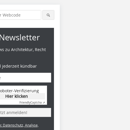
Newsletter
s zu Architektur, Recht
d jederzeit kündbar
oboter-Verifizierung
Hier klicken
Friendly
Captcha ⇗
etzt anmelden!
e: Datenschutz, Analyse,