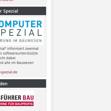
 Spezial
ial“ informiert zweimal
as softwareunterstützte
cht dabei
nd alle im Bauwesen
spezial.de
nden