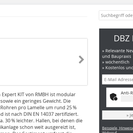
DBZ 
» Relevante New
und Baupraxis
» wöchentlich
» Kostenlos un
Anti-R
 Expert KIT von RMBH ist modular
sowie ein geringes Gewicht. Die
r Rohren pro Lamelle um rund 25 %
ist nach DIN EN 14037 zertifiziert.
» J
 30 % leichter. Hallen, bei denen die
kanlage schon weit ausgereizt ist,
Beispiele, Hinweis
Widerruf