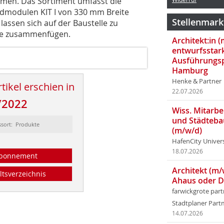
rmen. Das Sortiment umfasst die
ndmodulen KIT I von 330 mm Breite
Stellenmark
lassen sich auf der Baustelle zu
ite zusammenfügen.
Architekt:in 
entwurfsstar
Ausführungsp
Hamburg
Henke & Partner
tikel erschien in
22.07.2026
/2022
Wiss. Mitarbei
und Städteba
ssort: Produkte
(m/w/d)
HafenCity Univer
18.07.2026
bonnement
Architekt (m/
ltsverzeichnis
Ahaus oder 
farwickgrote par
Stadtplaner Par
14.07.2026