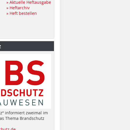
» Aktuelle Heftausgabe
» Heftarchiv
» Heft bestellen
z
z“ informiert zweimal im
das Thema Brandschutz
hutz.de