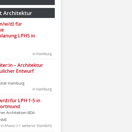
t Architektur
(m/w/d) für
ke
lanung LPH5 in
in Hamburg
ter:in – Architektur
ulicher Entwurf
sität Hamburg
in Hamburg
w/d) für LPH 1-5 in
Dortmund
tner Architekten BDA
tmbB
in Ahaus (+1 weiterer Standort)