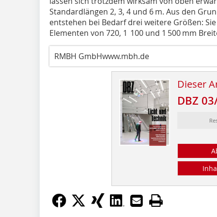
lassen sich trotzdem wirksam von oben erwä
Standardlängen 2, 3, 4 und 6 m. Aus den Gru
entstehen bei Bedarf drei weitere Größen: Sie 
Elementen von 720, 1 100 und 1 500 mm Bre
RMBH GmbHwww.mbh.de
Dieser Ar
DBZ 03
Re
A
Inha