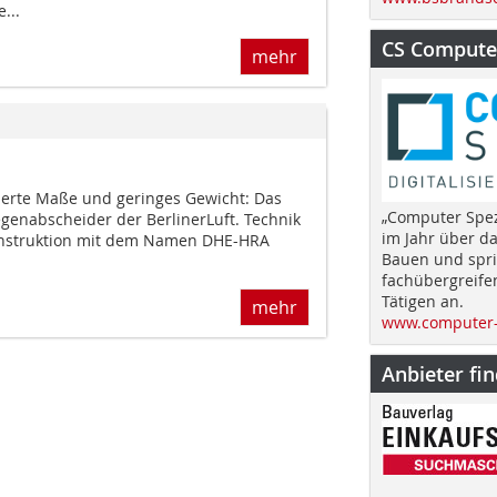
...
CS Computer
mehr
ierte Maße und geringes Gewicht: Das
„Computer Spez
egenabscheider der BerlinerLuft. Technik
im Jahr über d
nstruktion mit dem Namen DHE-HRA
Bauen und spri
fachübergreife
Tätigen an.
mehr
www.computer-
Anbieter fi