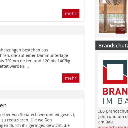
mehr
Brandschut
heizungen bestehen aus
hren, die auf einer Dämmunterlage
 bis 70?mm dicken und 120 bis 140?kg
ttet werden....
mehr
ten
„BS Brandschut
sorber von Sonatech werden eingesetzt,
Jahr rund um 
zu reduzieren. Die weißen
am Bau.
gen durch ihr geringes Gewicht, die
www.bsbrandsc