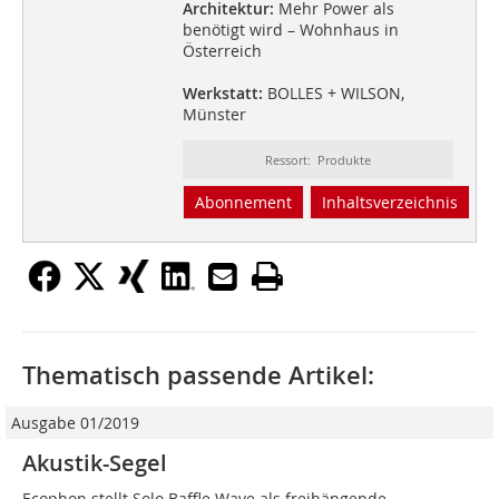
Architektur:
Mehr Power als
benötigt wird – Wohnhaus in
Österreich
Werkstatt:
BOLLES + WILSON,
Münster
Ressort: Produkte
Abonnement
Inhaltsverzeichnis
Thematisch passende Artikel:
Ausgabe 01/2019
Akustik-Segel
Ecophon stellt Solo Baffle Wave als freihängende