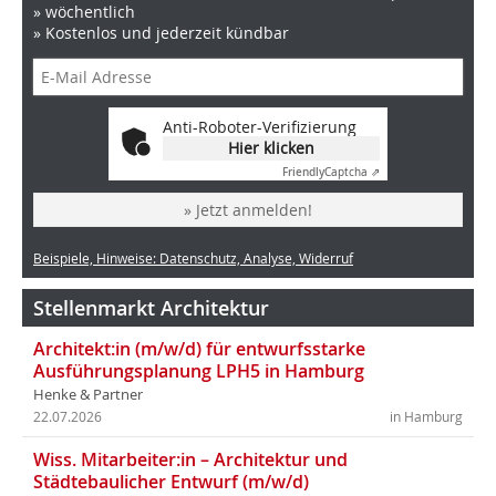
» wöchentlich
» Kostenlos und jederzeit kündbar
Anti-Roboter-Verifizierung
Hier klicken
Friendly
Captcha ⇗
» Jetzt anmelden!
Beispiele, Hinweise: Datenschutz, Analyse, Widerruf
Stellenmarkt Architektur
Architekt:in (m/w/d) für entwurfsstarke
Ausführungsplanung LPH5 in Hamburg
Henke & Partner
22.07.2026
in Hamburg
Wiss. Mitarbeiter:in – Architektur und
Städtebaulicher Entwurf (m/w/d)