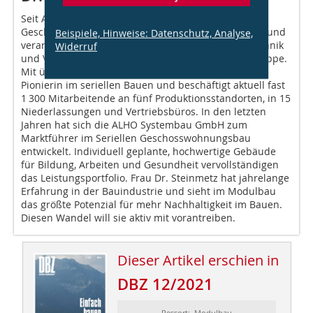
Seit April 2021 ist Dr. Nicole Steinmetz als
Geschäftsführerin der ALHO Systembau GmbH tätig und
Beispiele, Hinweise: Datenschutz, Analyse,
verantwortet zudem übergeordnet die Bereiche Technik
Widerruf
und Vertrieb innerhalb der ALHO Unternehmensgruppe.
Mit über 50 Jahren Erfahrung ist die ALHO Gruppe
Pionierin im seriellen Bauen und beschäftigt aktuell fast
1 300 Mitarbeitende an fünf Produktionsstandorten, in 15
Niederlassungen und Vertriebsbüros. In den letzten
Jahren hat sich die ALHO Systembau GmbH zum
Marktführer im Seriellen Geschosswohnungsbau
entwickelt. Individuell geplante, hochwertige Gebäude
für Bildung, Arbeiten und Gesundheit vervollständigen
das Leistungsportfolio. Frau Dr. Steinmetz hat jahrelange
Erfahrung in der Bauindustrie und sieht im Modulbau
das größte Potenzial für mehr Nachhaltigkeit im Bauen.
Diesen Wandel will sie aktiv mit vorantreiben.
Dieser Artikel erschien in
DBZ 12/2021
Ressort: Modulbau