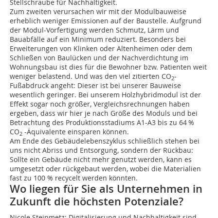
Stellschraube für Nachhaltigkeit.
Zum zweiten verursachen wir mit der Modulbauweise
erheblich weniger Emissionen auf der Baustelle. Aufgrund
der Modul-Vorfertigung werden Schmutz, Lärm und
Bauabfälle auf ein Minimum reduziert. Besonders bei
Erweiterungen von Klinken oder Altenheimen oder dem
Schließen von Baulücken und der Nachverdichtung im
Wohnungsbau ist dies für die Bewohner bzw. Patienten weit
weniger belastend. Und was den viel zitierten CO
-
2
Fußabdruck angeht: Dieser ist bei unserer Bauweise
wesentlich geringer. Bei unserem Holzhybridmodul ist der
Effekt sogar noch größer, Vergleichsrechnungen haben
ergeben, dass wir hier je nach Größe des Moduls und bei
Betrachtung des Produktionsstadiums A1-A3 bis zu 64 %
CO
-Äquivalente einsparen können.
2
Am Ende des Gebäudelebenszyklus schließlich stehen bei
uns nicht Abriss und Entsorgung, sondern der Rückbau:
Sollte ein Gebäude nicht mehr genutzt werden, kann es
umgesetzt oder rückgebaut werden, wobei die Materialien
fast zu 100 % recycelt werden könnten.
Wo liegen für Sie als Unternehmen in
Zukunft die höchsten Potenziale?
Nicole Steinmetz: Digitalisierung und Nachhaltigkeit sind