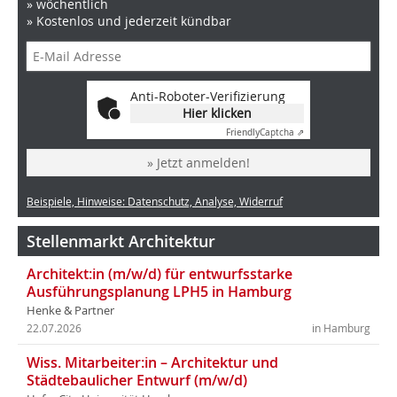
» wöchentlich
» Kostenlos und jederzeit kündbar
Anti-Roboter-Verifizierung
Hier klicken
Friendly
Captcha ⇗
» Jetzt anmelden!
Beispiele, Hinweise: Datenschutz, Analyse, Widerruf
Stellenmarkt Architektur
Architekt:in (m/w/d) für entwurfsstarke
Ausführungsplanung LPH5 in Hamburg
Henke & Partner
22.07.2026
in Hamburg
Wiss. Mitarbeiter:in – Architektur und
Städtebaulicher Entwurf (m/w/d)