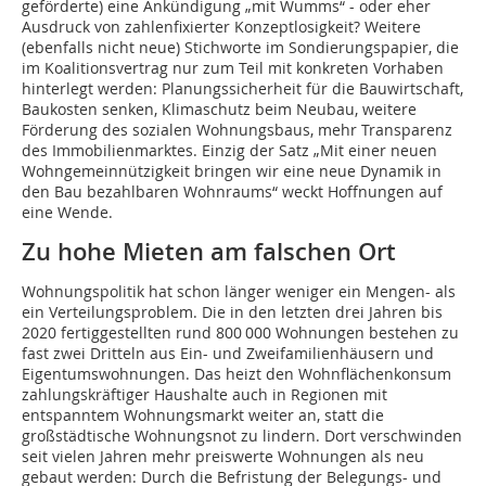
geförderte) eine Ankündigung „mit Wumms“ - oder eher
Ausdruck von zahlenfixierter Konzeptlosigkeit? Weitere
(ebenfalls nicht neue) Stichworte im Sondierungspapier, die
im Koali­tionsvertrag nur zum Teil mit konkreten Vorhaben
hinterlegt werden: Planungssicherheit für die Bauwirtschaft,
Baukosten senken, Klimaschutz beim Neubau, weitere
Förderung des sozialen Wohnungsbaus, mehr Transparenz
des Immobilienmarktes. Einzig der Satz „Mit einer neuen
Wohngemeinnützigkeit bringen wir eine neue Dynamik in
den Bau bezahlbaren Wohnraums“ weckt Hoffnungen auf
eine Wende.
Zu hohe Mieten am falschen Ort
Wohnungspolitik hat schon länger weniger ein Mengen- als
ein Verteilungsproblem. Die in den letzten drei Jahren bis
2020 fertiggestellten rund 800 000 Wohnungen bestehen zu
fast zwei Dritteln aus Ein- und Zweifamilienhäusern und
Eigentumswohnungen. Das heizt den Wohnflächenkonsum
zahlungskräftiger Haushalte auch in Regionen mit
entspanntem Wohnungsmarkt weiter an, statt die
großstädtische Wohnungsnot zu lindern. Dort verschwinden
seit vielen Jahren mehr preiswerte Wohnungen als neu
gebaut werden: Durch die Befristung der Belegungs- und