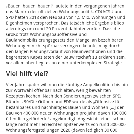
„Bauen, bauen, bauen!“ lautete in den vergangenen Jahren
das Mantra der offiziellen Wohnungspolitik. CDU/CSU und
SPD hatten 2018 den Neubau von 1,5 Mio. Wohnungen und
Eigenheimen versprochen. Das tatsächliche Ergebnis blieb
allerdings um rund 20 Prozent dahinter zurück. Dass die
GroKo trotz Wohnungsbauoffensive und
Baulandmobilisierungsgesetz den Mangel an bezahlbaren
Wohnungen nicht spürbar verringern konnte, mag durch
den langen Planungsvorlauf von Bauinvestitionen und die
begrenzten Kapazitäten der Bauwirtschaft zu erklären sein,
vor allem aber liegt es an einer unterkomplexen Strategie.
Viel hilft viel?
Vier Jahre später will nun die künftige Ampel­koalition bis hin
zur Wortwahl offenbar nach alten, wenig bewährten
Rezepten kochen: Nach den Sondierungen zwischen SPD,
Bündnis 90/Die Grünen und FDP wurde als „Offensive für
bezahlbares und nachhaltiges Bauen und Wohnen […] der
Bau von 400 000 neuen Wohnungen pro Jahr, davon 100 000
öffentlich geförderte“ angekündigt. Angesichts eines schon
lange nicht mehr erreichten Spitzenwerts von rund 300 000
Wohnungsfertigstellungen 2020 (davon lediglich 30 000