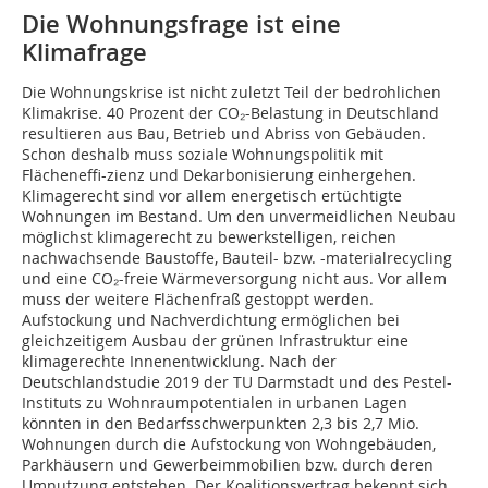
Die Wohnungsfrage ist eine
Klimafrage
Die Wohnungskrise ist nicht zuletzt Teil der bedrohlichen
Klimakrise. 40 Prozent der CO₂-Belastung in Deutschland
resultieren aus Bau, Betrieb und Abriss von Gebäuden.
Schon deshalb muss soziale Wohnungspolitik mit
Flächeneffi-zienz und Dekarbonisierung einhergehen.
Klimagerecht sind vor allem energetisch ertüchtigte
Wohnungen im Bestand. Um den unvermeidlichen Neubau
möglichst klimagerecht zu bewerkstelligen, reichen
nachwachsende Baustoffe, Bauteil- bzw. -materialrecycling
und eine CO₂-freie Wärmeversorgung nicht aus. Vor allem
muss der weitere Flächenfraß gestoppt werden.
Aufstockung und Nachverdichtung ermöglichen bei
gleichzeitigem Ausbau der grünen Infrastruktur eine
klimagerechte Innenentwicklung. Nach der
Deutschlandstudie 2019 der TU Darmstadt und des Pestel-
Instituts zu Wohnraumpotentialen in urbanen Lagen
könnten in den Bedarfsschwerpunkten 2,3 bis 2,7 Mio.
Wohnungen durch die Aufstockung von Wohngebäuden,
Parkhäusern und Gewerbeimmobilien bzw. durch deren
Umnutzung entstehen. Der Koalitionsvertrag bekennt sich