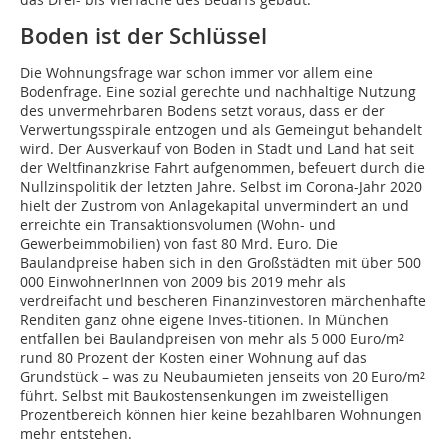
Boden ist der Schlüssel
Die Wohnungsfrage war schon immer vor allem eine
Bodenfrage. Eine sozial gerechte und nachhaltige Nutzung
des unvermehrbaren Bodens setzt voraus, dass er der
Verwertungsspirale entzogen und als Gemeingut behandelt
wird. Der Ausverkauf von Boden in Stadt und Land hat seit
der Weltfinanzkrise Fahrt aufgenommen, befeuert durch die
Nullzinspolitik der letzten Jahre. Selbst im Corona-Jahr 2020
hielt der Zustrom von Anlagekapital unvermindert an und
erreichte ein Transaktionsvolumen (Wohn- und
Gewerbeimmobilien) von fast 80 Mrd. Euro. Die
Baulandpreise haben sich in den Großstädten mit über 500
000 EinwohnerInnen von 2009 bis 2019 mehr als
verdreifacht und bescheren Finanzinvestoren märchenhafte
Renditen ganz ohne eigene Inves-titionen. In München
entfallen bei Baulandpreisen von mehr als 5 000 Euro/m²
rund 80 Prozent der Kosten einer Wohnung auf das
Grundstück – was zu Neubaumieten jenseits von 20 Euro/m²
führt. Selbst mit Baukostensenkungen im zweistelligen
Prozentbereich können hier keine bezahlbaren Wohnungen
mehr entstehen.