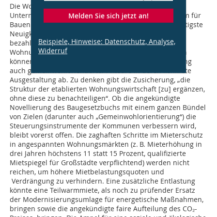
Die Wohnungspolitik wird nach fast 25 Jahren zur
Untermiete nun wieder in einem eigenen Minis–terium für
Melden Sie sich jetzt an!
Bauen und Wohnen ressortieren. Das ist fast die wichtigste
Neuigkeit im Koalitionsvertrag. Ob das „Bündnis
Beispiele, Hinweise: Datenschutz, Analyse,
bezahlbarer Wohnraum“ und die „neue
Widerruf
Wohnungsgemeinnützigkeit“ die Erwartungen erfüllen
können, hängt wesentlich von der breiten Einbeziehung
auch gemeinwohlorientierter Akteure in deren konkrete
Ausgestaltung ab. Zu denken gibt die Zusicherung, „die
Struktur der etablierten Wohnungswirtschaft [zu] ergänzen,
ohne diese zu benachteiligen“. Ob die angekündigte
Novellierung des Baugesetzbuchs mit einem ganzen Bündel
von Zielen (darunter auch „Gemeinwohlorientierung“) die
Steuerungsinstrumente der Kommunen verbessern wird,
bleibt vorerst offen. Die zaghaften Schritte im Mieterschutz
in angespannten Wohnungsmärkten (z. B. Mieterhöhung in
drei Jahren höchstens 11 statt 15 Prozent, qualifizierte
Mietspiegel für Großstädte verpflichtend) werden nicht
reichen, um höhere Mietbelastungsquoten und
Verdrängung zu verhindern. Eine zusätzliche Entlastung
könnte eine Teilwarmmiete, als noch zu prüfender Ersatz
der Modernisierungsumlage für energetische Maßnahmen,
bringen sowie die angekündigte faire Aufteilung des CO₂-