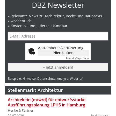
DBZ Newsletter
» Relevante News zu Architektur, Recht und Baupraxis
» wöchentlich
» Kostenlos und jederzeit kündbar
Anti-Roboter-Verifizierung
Hier klicken
Friendly
Captcha ⇗
» Jetzt anmelden!
Beispiele, Hinweise: Datenschutz, Analyse, Widerruf
Stellenmarkt Architektur
Architekt:in (m/w/d) für entwurfsstarke
Ausführungsplanung LPH5 in Hamburg
Henke & Partner
22.07.2026
in Hamburg