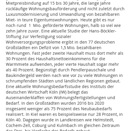
Mietpreisbindung auf 15 bis 30 Jahre, die lange Jahre
rückläufige Wohnungsbauförderung und nicht zuletzt durch
Luxusmodernisierung und Umwandlung von bezahlbaren
Miet- in teure Eigentumswohnungen. Heute gibt es nur
noch rund 1 Mio. geförderte Wohnungen, halb so viel wie
zehn Jahre zuvor. Eine aktuelle Studie der Hans-Böckler-
Stiftung zur Verfestigung sozialer
Wohnversorgungsprobleme ergibt in den 77 deutschen
Großstädten ein Defizit von 1,5 Mio. bezahlbaren
Wohnungen. Fast jeder zweite Haushalt muss dort mehr als
30 Prozent des Haushaltsnettoeinkommens für die
Warmmiete aufwenden, jeder vierte Haushalt sogar mehr
als 40 Prozent. Begünstigt durch Pendlerpauschale und
Baukindergeld werden nach wie vor zu viele Wohnungen in
schrumpfenden Städten und ländlichen Regionen gebaut.
Eine aktuelle Wohnungsbedarfsstudie des Instituts der
deutschen Wirtschaft Köln (IW) belegt das
Auseinanderklaffen von Wohnungsfertigstellungen und
Bedarf. In den Großstädten wurden 2016 bis 2020
insgesamt weniger als 75 Prozent des Neubaubedarfs
realisiert. In Kiel waren es beispielsweise nur 28 Prozent, in
Köln 40. Dagegen wurde in Landkreisen wie Helmstedt,
Cochem-Zell, Coburg und Kulmbach im gleichen Zeitraum
das Drei- bis Vierfache des Bedarfs gebaut.