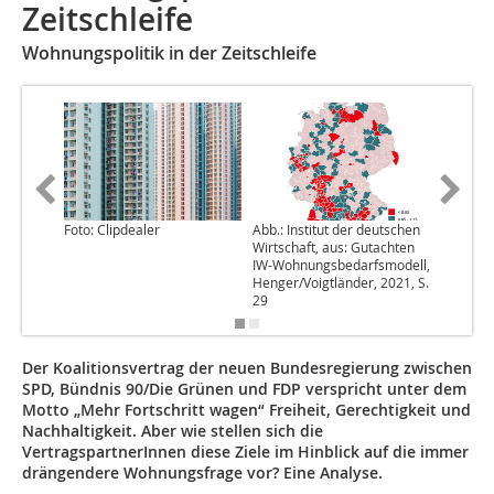
Zeitschleife
Wohnungspolitik in der Zeitschleife
Foto: Clipdealer
Abb.: Institut der deutschen
Abb.: Ei
Wirtschaft, aus: Gutachten
nach Sta
IW-Wohnungsbedarfsmodell,
Bundesa
Henger/Voigtländer, 2021, S.
29
Der Koalitionsvertrag der neuen Bundesregierung zwischen
SPD, Bündnis 90/Die Grünen und FDP verspricht unter dem
Motto „Mehr Fortschritt wagen“ Freiheit, Gerechtigkeit und
Nachhaltigkeit. Aber wie stellen sich die
VertragspartnerInnen diese Ziele im Hinblick auf die immer
drängendere Wohnungsfrage vor? Eine Analyse.