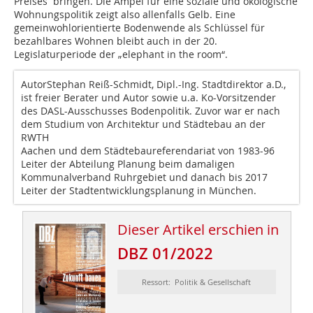
Preises bringen. Die Ampel für eine soziale und ökologische
Wohnungspolitik zeigt also allenfalls Gelb. Eine
gemeinwohlorientierte Bodenwende als Schlüssel für
bezahlbares Wohnen bleibt auch in der 20.
Legislaturperiode der „elephant in the room“.
AutorStephan Reiß-Schmidt, Dipl.-Ing. Stadtdirektor a.D.,
ist freier Berater und Autor sowie u.a. Ko-Vorsitzender
des DASL-Ausschusses Bodenpolitik. Zuvor war er nach
dem Studium von Architektur und Städtebau an der
RWTH
Aachen und dem Städtebaureferendariat von 1983-96
Leiter der Abteilung Planung beim damaligen
Kommunalverband Ruhrgebiet und danach bis 2017
Leiter der Stadtentwicklungsplanung in München.
Dieser Artikel erschien in
DBZ 01/2022
Ressort: Politik & Gesellschaft