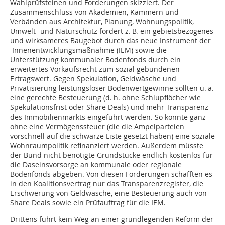
Wahlprüfsteinen und Fo­rderungen skizziert. Der
Zusammenschluss von Akademien, Kammern und
Verbänden aus Ar­chitektur, Planung, Wohnungspolitik,
Umwelt- und Naturschutz fordert z. B. ein gebietsbezogenes
und wirksameres Baugebot durch das neue ­Instrument der
Innenentwicklungsmaßnahme (IEM) sowie die
Unterstützung kommunaler Bodenfonds durch ein
erweitertes Vorkaufsrecht zum sozial gebundenen
Ertragswert. Gegen Spekulation, Geldwäsche und
Privatisierung leistungsloser Bodenwertgewinne sollten u. a.
eine gerechte Besteuerung (d. h. ohne Schlupflöcher wie
Spekulationsfrist oder Share Deals) und mehr Transparenz
des Immobilienmarkts eingeführt werden. So könnte ganz
ohne eine Vermögenssteuer (die die Ampelparteien
vorschnell auf die schwarze Liste gesetzt haben) eine soziale
Wohnraumpolitik refinanziert werden. Außerdem müsste
der Bund nicht benötigte Grundstücke endlich kostenlos für
die Daseinsvorsorge an kommunale oder regionale
Bodenfonds abgeben. Von diesen Forderungen schafften es
in den Koalitionsvertrag nur das Transparenzregister, die
Erschwerung von Geldwäsche, eine Besteuerung auch von
Share Deals sowie ein Prüfauftrag für die IEM.
Drittens führt kein Weg an einer grundlegenden Reform der