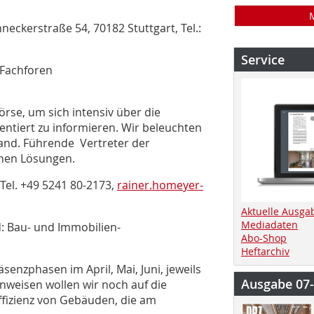
kerstraße 54, 70182 Stuttgart, Tel.:
Service
 Fachforen
rse, um sich intensiv über die
ntiert zu informieren. Wir beleuchten
nd. Führende Vertreter der
chen Lösungen.
el. +49 5241 80-2173,
rainer.homeyer-
Aktuelle Ausga
Mediadaten
d: Bau- und Immobilien-
Abo-Shop
Heftarchiv
senzphasen im April, Mai, Juni, jeweils
Ausgabe 07
nweisen wollen wir noch auf die
ffizienz von Gebäuden, die am