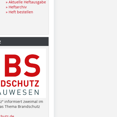
» Aktuelle Heftausgabe
» Heftarchiv
» Heft bestellen
z
z“ informiert zweimal im
das Thema Brandschutz
hutz.de