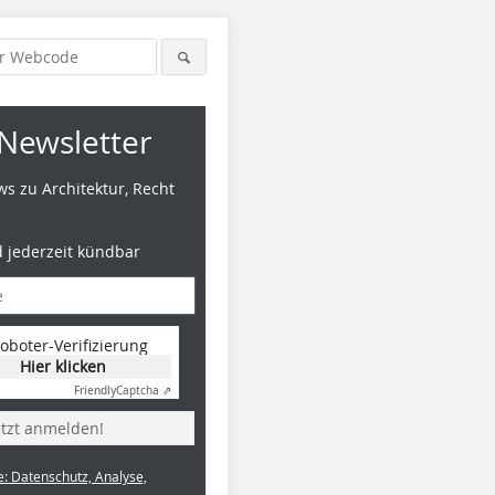
Newsletter
s zu Architektur, Recht
d jederzeit kündbar
oboter-Verifizierung
Hier klicken
Friendly
Captcha ⇗
etzt anmelden!
e: Datenschutz, Analyse,