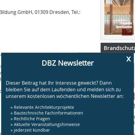
 Bildung GmbH, 01309 Dresden, Tel.:
Brandschut
e⇥
www.intersolar.de
x
DBZ Newsletter
weitung der Schwerpunkte
ie auf die Vernetzung neuer globaler
Projekte in Europa.
Dieser Beitrag hat Ihr Interesse geweckt? Dann
bleiben Sie auf dem Laufenden und melden sich zu
 Touristik und Messe GmbH & Co. KG,
unserem kostenlosen wöchentlichen Newsletter an:
» Relevante Architekturprojekte
» Bautechnische Fachinformationen
„BS Brandschut
» Rechtliche Fragen
Jahr rund um 
» Aktuelle Veranstaltungshinweise
am Bau.
» jederzeit kündbar
e
www.bsbrandsc