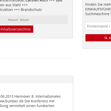
elstahlfassade,
Carsten Roth
+++
Sou
Finden Sie mehr
en aus Stahl +++
EINKAUFSFÜHRE
truktion +++ Brandschutz
Suchmaschine f
Ressort: Aktuell
Inhaltsverzeichnis
A
.06.2013 Hannover 8. Internationales
.buildair.de Die Konferenz mit
lung vermittelt einen fundierten
.