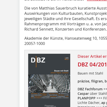
Die von Matthias Sauerbruch kuratierte Ausste
Auswirkungen von Kulturbauten, Kunstprojekte
jeweiligen Städte und ihre Gesellschaft. Es er
Rahmenprogramm mit Vorträgen u. a. von Ja
Richard Sennett, Konzerten und Konferenzen.
Akademie der Künste, Hanseatenweg 10, 10557 B
20057-1000
Dieser Artikel er
DBZ 04/20
Bauen mit Stahl
präzise, filigran, 
DBZ Fachforum
+
Caspar
über Stahl
PLANPOPP
+++ Fi
Lichte Dächer,
ap 