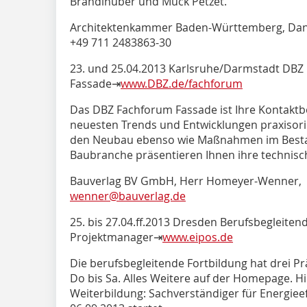
Brandlhuber und Muck Petzet.
Architektenkammer Baden-Württemberg, Dannec
+49 711 2483863-30
23. und 25.04.2013 Karlsruhe/Darmstadt DBZ
Fassade⇥
www.DBZ.de/fachforum
Das DBZ Fachforum Fassade ist Ihre Kontaktbö
neuesten Trends und Entwicklungen praxisorie
den Neubau ebenso wie Maßnahmen im Besta
Baubranche präsentieren Ihnen ihre technis
Bauverlag BV GmbH, Herr Homeyer-Wenner, T
wenner@bauverlag.de
25. bis 27.04.ff.2013 Dresden Berufsbegleiten
Projektmanager⇥
www.eipos.de
Die berufsbegleitende Fortbildung hat drei Prä
Do bis Sa. Alles Weitere auf der Homepage. Hi
Weiterbildung: Sachverständiger für Energiee