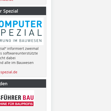
 Spezial
ial“ informiert zweimal
as softwareunterstützte
cht dabei
nd alle im Bauwesen
spezial.de
nden