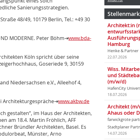
gangspunkt eines solch
dliche Sanierungsstrategien.
Stellenmark
raße 48/49, 10179 Berlin, Tel.: +49 30
Architekt:in 
entwurfsstar
Ausführungsp
 UND MODERNE. Peter Böhm⇥
www.bda-
Hamburg
Henke & Partner
chitekten Köln spricht über seine
22.07.2026
nzeigerhochhaus, Goseriede 9, 30159
Wiss. Mitarbei
und Städteba
(m/w/d)
nd Niedersachsen e.V., Alleehof 4,
HafenCity Univer
18.07.2026
rei Architekturgespräche⇥
www.akbw.de
Architekt (m/
Ahaus oder 
h gestalten“, im Haus der Architekten,
hen am 18.4. Martin Fröhlich, AFF
farwickgrote par
chner Bründler Architekten, Basel. Es
Stadtplaner Par
modulorbeat, Münster, Arno
14.07.2026