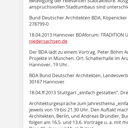
Beteiligung der relevanten Stadtakteure. Aus
anspruchsvollen Stadtumbaus sind unterschie
Bund Deutscher Architekten BDA, Köpenicker St
278799-0
18.04.2013 Hannover BDAforum: TRADITION
niedersachsen.de
Der BDA lädt zu einem Vortrag. Peter Böhm Ar
Projekte in München. Ort: Schalterhalle im A
Hannover, 19 Uhr.
BDA Bund Deutscher Architekten, Landesverba
30167 Hannover
18.04.ff.2013 Stuttgart „einfach gestalten“. D
Architekturgespräche zum Jahresthema „einfac
jeweils von 19 bis 21.30 Uhr. Den Auftakt mac
Architekten, Berlin, und Andreas Bründler, Bu
folgen am 16.5. und 13.6. Vorträge u. a. mit 