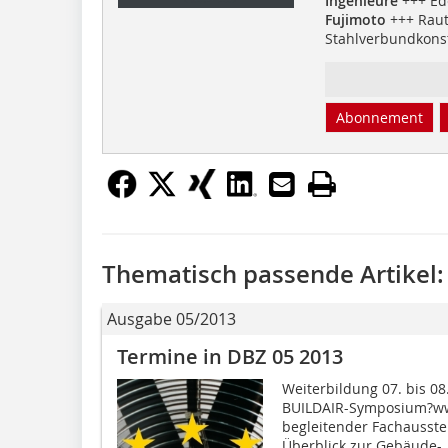
Ingenieure
+++ Ed
Fujimoto
+++ Raut
Stahlverbundkons
Abonnement
Thematisch passende Artikel:
Ausgabe 05/2013
Termine in DBZ 05 2013
Weiterbildung 07. bis 08
BUILDAIR-Symposium?www
begleitender Fachausstel
Überblick zur Gebäude-..