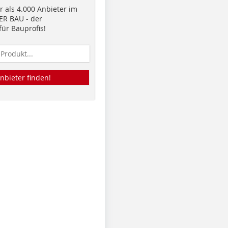
 als 4.000 Anbieter im
R BAU - der
ür Bauprofis!
nbieter finden!