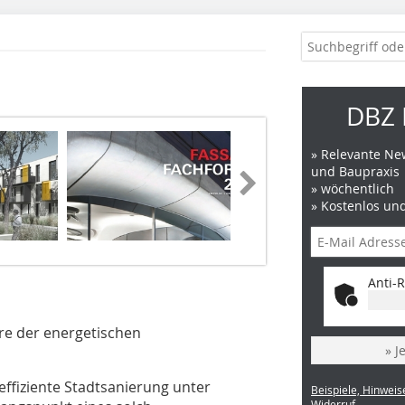
DBZ 
» Relevante New
und Baupraxis
» wöchentlich
» Kostenlos un
Anti-R
ure der energetischen
» J
ffiziente Stadtsanierung unter
Beispiele, Hinweis
Widerruf