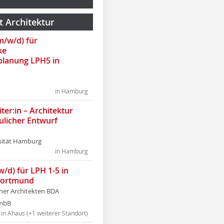
t Architektur
(m/w/d) für
ke
lanung LPH5 in
in Hamburg
ter:in – Architektur
ulicher Entwurf
sität Hamburg
in Hamburg
w/d) für LPH 1-5 in
Dortmund
tner Architekten BDA
tmbB
in Ahaus (+1 weiterer Standort)