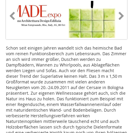
Schon seit einigen Jahren wandelt sich das heimische Bad
vom reinen Funktionsbereich zum Lebensraum. Das Zimmer
an sich wird immer größer, Duschen werden zu
Dampfbädern, Wannen zu Whirlpools, aus Ablageflächen
werden Liegen und Sofas. Auch vor den Fliesen macht
dieser Trend der Superlative keinen Halt. Das 3 m x 1,50 m
Großformat wurde zusammen mit vielen anderen
Neuigkeiten vom 20.-24.09.2011 auf der Cersaie in Bologna
präsentiert. Zur eigenen Wellnessoase gehört auch, sich die
Natur ins Haus zu holen. Das funktioniert zum Beispiel mit
einer Regendusche, einem Wasserfallwanneneinlauf oder
mit naturidentischen Wand- und Bodenbelägen. Durch
verbesserte Herstellungsverfahren wirken
Natursteinoptiken mittlerweile täuschend echt und auch
Holzoberflächen lassen sich durch typische Dielenformate
und eine verbesserte Haptik kaum noch von ihren hölzernen