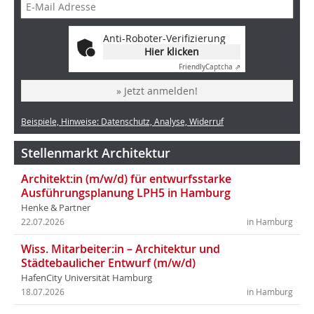
Anti-Roboter-Verifizierung
Hier klicken
Friendly
Captcha ⇗
» Jetzt anmelden!
Beispiele, Hinweise: Datenschutz, Analyse, Widerruf
Stellenmarkt Architektur
Architekt:in (m/w/d) für entwurfsstarke
Ausführungsplanung LPH5 in Hamburg
Henke & Partner
22.07.2026
in Hamburg
Wiss. Mitarbeiter:in – Architektur und
Städtebaulicher Entwurf (m/w/d)
HafenCity Universität Hamburg
18.07.2026
in Hamburg