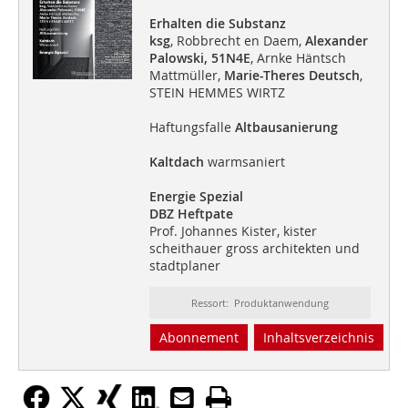
Erhalten die Substanz
ksg
, Robbrecht en Daem,
Alexander
Palowski,
51N4E
, Arnke Häntsch
Mattmüller,
Marie-Theres Deutsch
,
STEIN HEMMES WIRTZ
Haftungsfalle
Altbausanierung
Kaltdach
warmsaniert
Energie Spezial
DBZ Heftpate
Prof. Johannes Kister, kister
scheithauer gross architekten und
stadtplaner
Ressort: Produktanwendung
Abonnement
Inhaltsverzeichnis