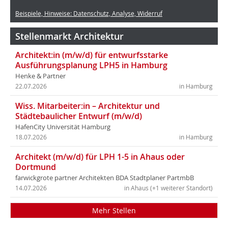
Beispiele, Hinweise: Datenschutz, Analyse, Widerruf
Stellenmarkt Architektur
Architekt:in (m/w/d) für entwurfsstarke
Ausführungsplanung LPH5 in Hamburg
Henke & Partner
22.07.2026
in Hamburg
Wiss. Mitarbeiter:in – Architektur und
Städtebaulicher Entwurf (m/w/d)
HafenCity Universität Hamburg
18.07.2026
in Hamburg
Architekt (m/w/d) für LPH 1-5 in Ahaus oder
Dortmund
farwickgrote partner Architekten BDA Stadtplaner PartmbB
14.07.2026
in Ahaus (+1 weiterer Standort)
Mehr Stellen