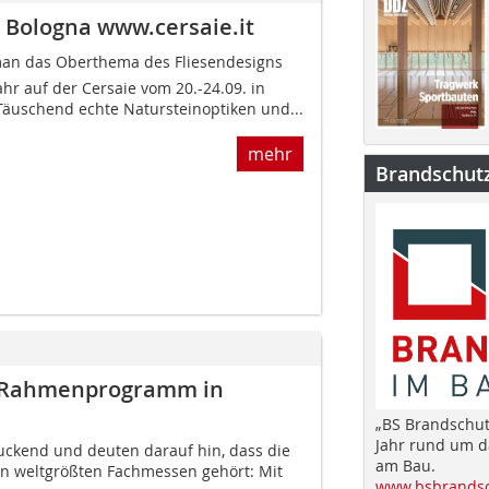
n Bologna www.cersaie.it
 man das Oberthema des Fliesendesigns
hr auf der Cersaie vom 20.-24.09. in
Täuschend echte Natursteinoptiken und...
mehr
Brandschut
m Rahmenprogramm in
„BS Brandschut
Jahr rund um 
uckend und deuten darauf hin, dass die
am Bau.
den weltgrößten Fachmessen gehört: Mit
www.bsbrandsc