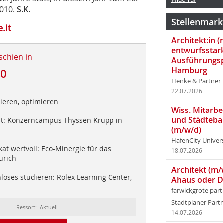
2010.
S.K.
Stellenmark
.it
Architekt:in 
entwurfsstar
schien in
Ausführungsp
Hamburg
10
Henke & Partner
22.07.2026
ieren, optimieren
Wiss. Mitarbei
und Städteba
t: Konzerncampus Thyssen Krupp in
(m/w/d)
HafenCity Univer
at wertvoll: Eco-Minergie für das
18.07.2026
ürich
Architekt (m/
oses studieren: Rolex Learning Center,
Ahaus oder 
farwickgrote par
Stadtplaner Par
Ressort: Aktuell
14.07.2026