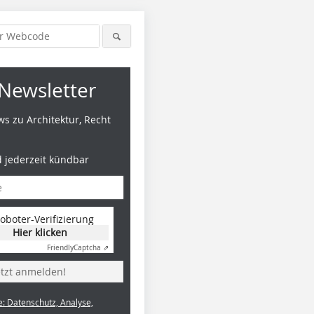
Newsletter
s zu Architektur, Recht
d jederzeit kündbar
oboter-Verifizierung
Hier klicken
Friendly
Captcha ⇗
etzt anmelden!
e: Datenschutz, Analyse,