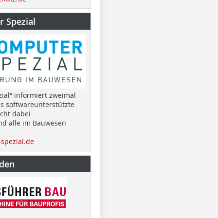
 Spezial
ial“ informiert zweimal
as softwareunterstützte
cht dabei
nd alle im Bauwesen
spezial.de
nden