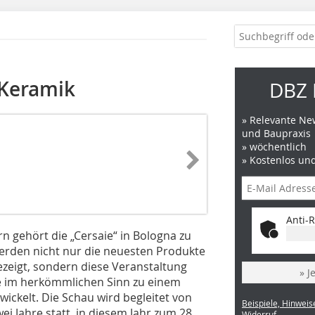
 Keramik
DBZ 
» Relevante New
und Baupraxis
» wöchentlich
» Kostenlos un
Anti-R
rn gehört die „Cersaie“ in Bologna zu
erden nicht nur die neuesten Produkte
zeigt, sondern diese Veranstaltung
» J
se im herkömmlichen Sinn zu einem
ickelt. Die Schau wird begleitet von
Beispiele, Hinweis
i Jahre statt, in diesem Jahr zum 28.
Widerruf