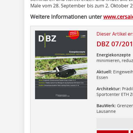
Male vom 28. September bis zum 2. Oktober 
Weitere Informationen unter
www.cersaie
Dieser Artikel er
DBZ 07/20
Energiekonzepte
minimieren, reduz
Aktuell:
Eingeweih
Essen
Architektur:
Prädik
Sportcenter ETH Z
BauWerk:
Grenzenl
Lausanne