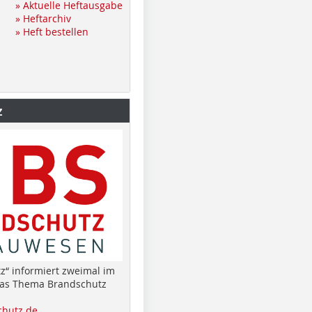
» Aktuelle Heftausgabe
» Heftarchiv
» Heft bestellen
z
z“ informiert zweimal im
das Thema Brandschutz
hutz.de