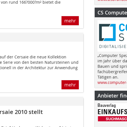
 von rund 166?000?m² bietet die
CS Computer
mehr
„Computer Spez
uf der Cersaie die neue Kollektion
im Jahr über d
 die Serie von den besten Natursteinen und
Bauen und spri
tionell in der Architektur zur Anwendung
fachübergreife
Tätigen an.
www.computer-
mehr
Anbieter fi
rsaie 2010 stellt