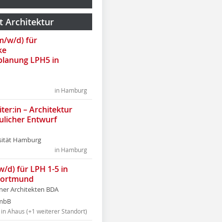
t Architektur
(m/w/d) für
ke
lanung LPH5 in
in Hamburg
ter:in – Architektur
ulicher Entwurf
sität Hamburg
in Hamburg
w/d) für LPH 1-5 in
Dortmund
tner Architekten BDA
tmbB
in Ahaus (+1 weiterer Standort)