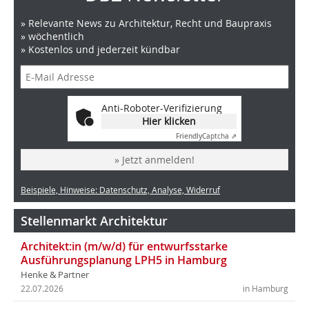
» Relevante News zu Architektur, Recht und Baupraxis
» wöchentlich
» Kostenlos und jederzeit kündbar
Anti-Roboter-Verifizierung
Hier klicken
Friendly
Captcha ⇗
» Jetzt anmelden!
Beispiele, Hinweise: Datenschutz, Analyse, Widerruf
Stellenmarkt Architektur
Architekt:in (m/w/d) für entwurfsstarke
Ausführungsplanung LPH5 in Hamburg
Henke & Partner
22.07.2026
in Hamburg