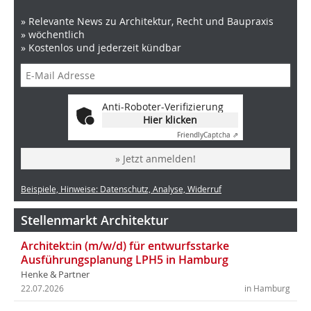
» Relevante News zu Architektur, Recht und Baupraxis
» wöchentlich
» Kostenlos und jederzeit kündbar
Anti-Roboter-Verifizierung
Hier klicken
Friendly
Captcha ⇗
» Jetzt anmelden!
Beispiele, Hinweise: Datenschutz, Analyse, Widerruf
Stellenmarkt Architektur
Architekt:in (m/w/d) für entwurfsstarke
Ausführungsplanung LPH5 in Hamburg
Henke & Partner
22.07.2026
in Hamburg