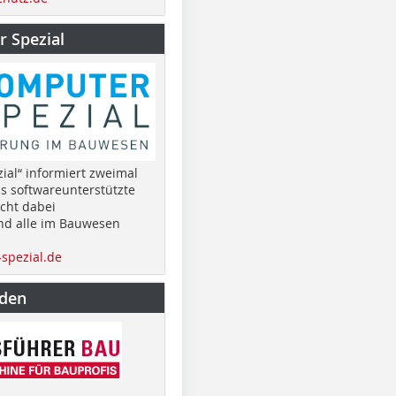
 Spezial
ial“ informiert zweimal
as softwareunterstützte
cht dabei
nd alle im Bauwesen
spezial.de
nden