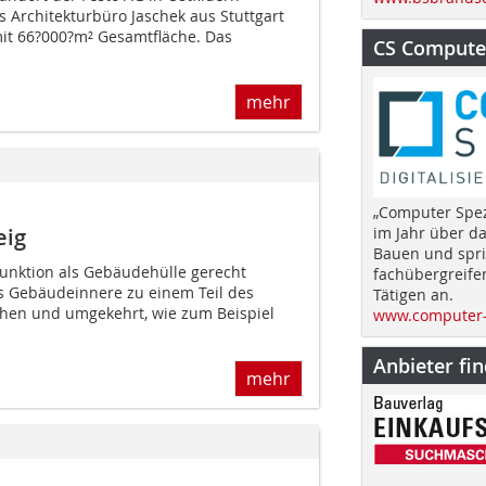
 Architekturbüro Jaschek aus Stuttgart
mit 66?000?m² Gesamtfläche. Das
CS Computer
mehr
„Computer Spez
eig
im Jahr über d
Bauen und spri
unktion als Gebäudehülle gerecht
fachübergreife
s Gebäudeinnere zu einem Teil des
Tätigen an.
n und umgekehrt, wie zum Beispiel
www.computer-
Anbieter fi
mehr