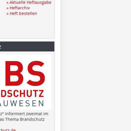
» Aktuelle Heftausgabe
» Heftarchiv
» Heft bestellen
z
z“ informiert zweimal im
das Thema Brandschutz
hutz.de