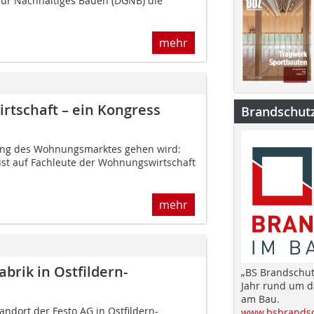
für Nachhaltiges Bauen (DGNB) die
mehr
rtschaft – ein Kongress
Brandschut
s
lung des Wohnungsmarktes gehen wird:
ist auf Fachleute der Wohnungswirtschaft
mehr
brik in Ostfildern-
„BS Brandschut
Jahr rund um 
am Bau.
ndort der Festo AG in Ostfildern-
www.bsbrandsc