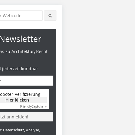
Newsletter
s zu Architektur, Recht
d jederzeit kündbar
oboter-Verifizierung
Hier klicken
Friendly
Captcha ⇗
etzt anmelden!
e: Datenschutz, Analyse,