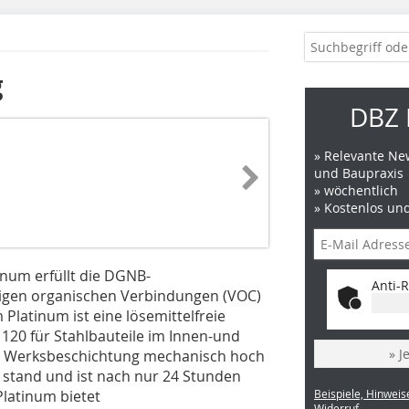
g
DBZ 
» Relevante New
und Baupraxis
» wöchentlich
» Kostenlos un
num erfüllt die DGNB-
Anti-R
tigen organischen Verbindungen (VOC)
Platinum ist eine lösemittelfreie
120 für Stahlbauteile im Innen-und
» J
als Werksbeschichtung mechanisch hoch
n stand und ist nach nur 24 Stunden
latinum bietet
Beispiele, Hinweis
Widerruf