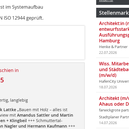
ist im Systemaufbau
Stellenmark
EN ISO 12944 geprüft.
Architekt:in 
entwurfsstar
Ausführungsp
Hamburg
Henke & Partner
22.07.2026
Wiss. Mitarbei
und Städteba
schien in
(m/w/d)
15
HafenCity Univer
18.07.2026
Architekt (m/
rtig, langlebig
Ahaus oder 
k Lattke
„Bauen mit Holz – alles ist
farwickgrote par
view mit
Amandus Sattler und Martin
Stadtplaner Par
en + Klingbeil
+++ Schmuttertal-
14.07.2026
ian Nagler und Hermann Kaufmann
+++