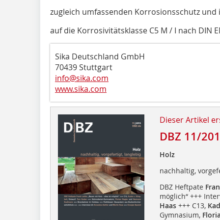
zugleich umfassenden Korrosionsschutz und 
auf die Korrosivitätsklasse C5 M / I nach DIN 
Sika Deutschland GmbH
70439 Stuttgart
info@sika.com
www.sika.com
Dieser Artikel er
DBZ 11/20
Holz
nachhaltig, vorgefe
DBZ Heftpate
Fran
möglich“ +++ Inter
Haas
+++ C13,
Kad
Gymnasium,
Flor