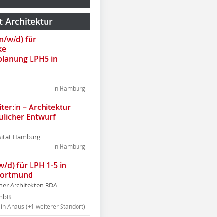
t Architektur
(m/w/d) für
ke
lanung LPH5 in
in Hamburg
ter:in – Architektur
ulicher Entwurf
sität Hamburg
in Hamburg
w/d) für LPH 1-5 in
Dortmund
tner Architekten BDA
tmbB
in Ahaus (+1 weiterer Standort)