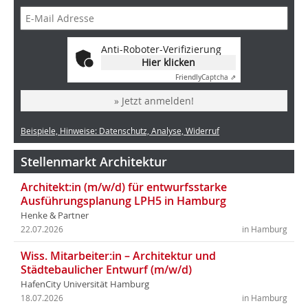
Anti-Roboter-Verifizierung
Hier klicken
Friendly
Captcha ⇗
» Jetzt anmelden!
Beispiele, Hinweise: Datenschutz, Analyse, Widerruf
Stellenmarkt Architektur
Architekt:in (m/w/d) für entwurfsstarke
Ausführungsplanung LPH5 in Hamburg
Henke & Partner
22.07.2026
in Hamburg
Wiss. Mitarbeiter:in – Architektur und
Städtebaulicher Entwurf (m/w/d)
HafenCity Universität Hamburg
18.07.2026
in Hamburg