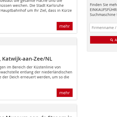
bebaut die gesamte Fläche und die
Finden Sie mehr
ssen weichen. Die Stadt Karlsruhe
EINKAUFSFÜHRE
Hauptbahnhof um Ihr Ziel, dass in Kürze
Suchmaschine f
mehr
A
 Katwijk-aan-Zee/NL
gen im Bereich der Küstenlinie von
hwachstelle entlang der niederländischen
te der Deich erneuert werden, um so die
mehr