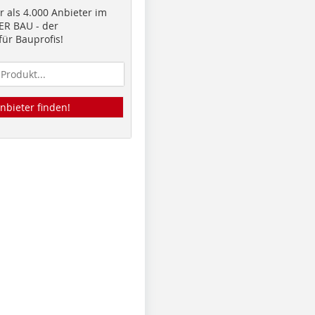
 als 4.000 Anbieter im
R BAU - der
ür Bauprofis!
nbieter finden!