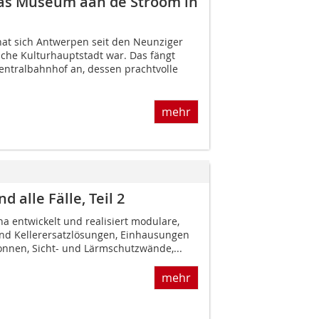
Das Museum aan de Stroom in
at sich Antwerpen seit den Neunziger
sche Kulturhauptstadt war. Das fängt
ntralbahnhof an, dessen prachtvolle
mehr
alle Fälle, Teil 2
 entwickelt und realisiert modulare,
nd Kellerersatzlösungen, Einhausungen
onnen, Sicht- und Lärmschutzwände,...
mehr