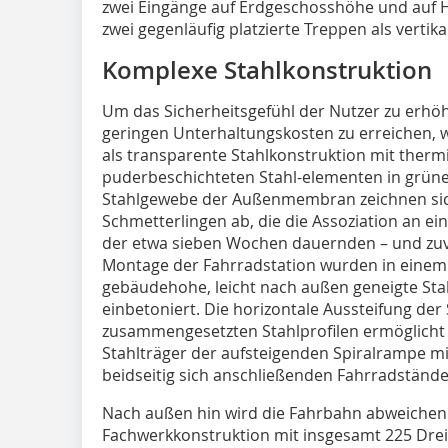
zwei Eingänge auf Erdgeschosshöhe und auf 
zwei gegenläufig platzierte Treppen als vertik
Komplexe Stahlkonstruktion
Um das Sicherheitsgefühl der Nutzer zu erhö
geringen Unterhaltungskosten zu erreichen, w
als transparente Stahlkonstruktion mit thermi
puderbeschichteten Stahl-elementen in grüner
Stahlgewebe der Außenmembran zeichnen sich 
Schmetterlingen ab, die die Assoziation an ein
der etwa sieben Wochen dauernden – und zuvo
Montage der Fahrradstation wurden in einem 
gebäudehohe, leicht nach außen geneigte Sta
einbetoniert. Die horizon­tale Aussteifung der
zusammengesetzten Stahlprofilen ermöglicht 
Stahlträger der aufsteigenden Spiralrampe m
beidseitig sich anschließenden Fahrradstände
Nach außen hin wird die Fahrbahn abweichend
Fachwerkkonstruktion mit insgesamt 225 Dre