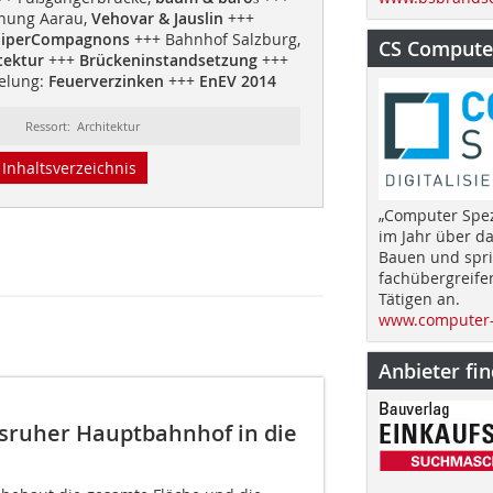
hung Aarau,
Vehovar & Jauslin
+++
iperCompagnons
+++ Bahnhof Salzburg,
CS Computer
tektur
+++
Brückeninstandsetzung
+++
elung:
Feuerverzinken
+++
EnEV 2014
Ressort: Architektur
Inhaltsverzeichnis
„Computer Spez
im Jahr über d
Bauen und spri
fachübergreife
Tätigen an.
www.computer-
Anbieter fi
sruher Hauptbahnhof in die