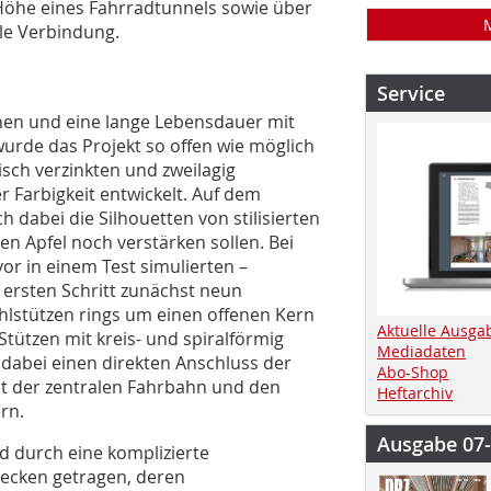
Höhe eines Fahrradtunnels sowie über
ale Verbindung.
Service
hen und eine lange Lebensdauer mit
urde das Projekt so offen wie möglich
sch verzinkten und zweilagig
 Farbigkeit entwickelt. Auf dem
dabei die Silhouetten von stilisierten
en Apfel noch verstärken sollen. Bei
r in einem Test simulierten –
ersten Schritt zunächst neun
hlstützen rings um einen offenen Kern
Aktuelle Ausga
 Stützen mit kreis- und spiralförmig
Mediadaten
dabei einen direkten Anschluss der
Abo-Shop
it der zentralen Fahrbahn und den
Heftarchiv
rn.
Ausgabe 07
 durch eine kom­plizierte
iecken getragen, deren