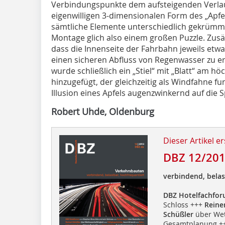
Verbindungspunkte dem aufsteigenden Verlau
eigenwilligen 3-dimensionalen Form des „Apfel
sämtliche Elemente unterschiedlich gekrümmt si
Montage glich also einem großen Puzzle. Zusä
dass die Innenseite der Fahrbahn jeweils etwas
einen sicheren Abfluss von Regenwasser zu e
wurde schließlich ein „Stiel“ mit „Blatt“ am 
hinzugefügt, der gleichzeitig als Windfahne fu
Illusion eines Apfels augenzwinkernd auf die S
Robert Uhde, Oldenburg
Dieser Artikel er
DBZ 12/20
verbindend, belas
DBZ Hotelfachfo
Schloss +++
Reine
Schüßler
über Wet
Gesamtplanung ++