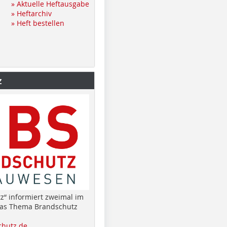
» Aktuelle Heftausgabe
» Heftarchiv
» Heft bestellen
z
z“ informiert zweimal im
das Thema Brandschutz
hutz.de