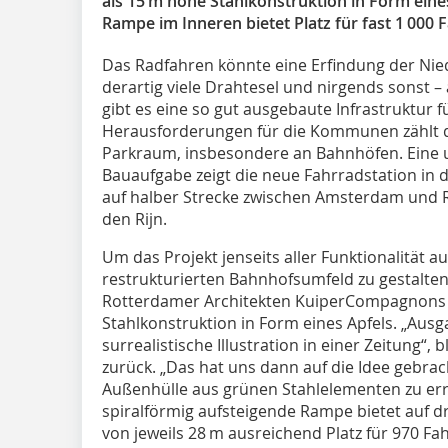
als 15 m hohe Stahlkonstruktion in Form eines
Rampe im Inneren bietet Platz für fast 1 000 
Das Radfahren könnte eine Erfindung der Nied
derartig viele Drahtesel und nirgends sonst 
gibt es eine so gut ausgebaute Infrastruktur 
Herausforderungen für die Kommunen zählt d
Parkraum, insbesondere an Bahnhöfen. Eine
Bauaufgabe zeigt die neue Fahrradstation in 
auf halber Strecke zwischen Amsterdam und 
den Rijn.
Um das Projekt jenseits aller Funktionalität a
restrukturierten Bahnhofsumfeld zu gestalten
Rotterdamer Architekten KuiperCompagnons d
Stahlkonstruktion in Form eines Apfels. „Aus
surrealistische Illustration in einer Zeitung“, b
zurück. „Das hat uns dann auf die Idee gebrac
Außenhülle aus grünen Stahlelementen zu erri
spiralförmig aufsteigende Rampe bietet auf 
von jeweils 28 m ausreichend Platz für 970 Fa