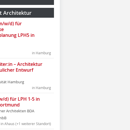
t Architektur
(m/w/d) für
ke
lanung LPH5 in
in Hamburg
ter:in – Architektur
ulicher Entwurf
sität Hamburg
in Hamburg
w/d) für LPH 1-5 in
Dortmund
tner Architekten BDA
tmbB
in Ahaus (+1 weiterer Standort)