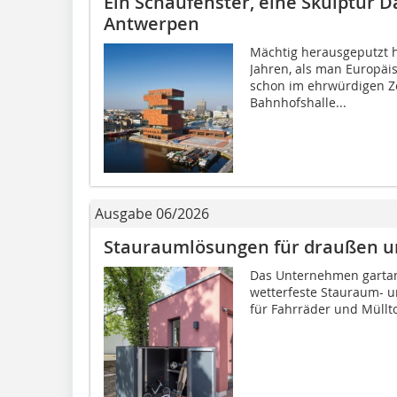
Ein Schaufenster, eine Skulptur 
Antwerpen
Mächtig herausgeputzt h
Jahren, als man Europäi
schon im ehrwürdigen Ze
Bahnhofshalle...
Ausgabe 06/2026
Stauraumlösungen für draußen und 
Das Unternehmen gartana
wetterfeste Stauraum- u
für Fahrräder und Müllt