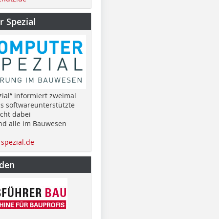
 Spezial
ial“ informiert zweimal
as softwareunterstützte
cht dabei
nd alle im Bauwesen
spezial.de
nden