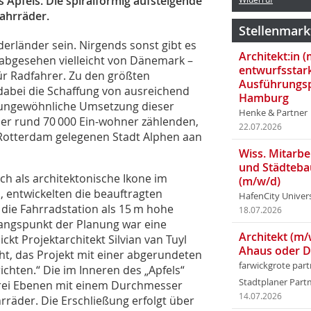
 Apfels. Die spiralförmig aufsteigende
Fahrräder.
Stellenmark
erländer sein. Nirgends sonst gibt es
Architekt:in 
– abgesehen vielleicht von Dänemark –
entwurfsstar
für Radfahrer. Zu den größten
Ausführungsp
abei die Schaffung von ausreichend
Hamburg
 ungewöhnliche Umsetzung dieser
Henke & Partner
der rund 70 000 Ein-wohner zählenden,
22.07.2026
Rotterdam gelegenen Stadt Alphen aan
Wiss. Mitarbei
und Städteba
uch als architektonische Ikone im
(m/w/d)
, entwickelten die beauftragten
HafenCity Univer
ie Fahrradstation als 15 m hohe
18.07.2026
gangspunkt der Planung war eine
Architekt (m/
lickt Projektarchitekt Silvian van Tuyl
Ahaus oder 
ht, das Projekt mit einer abgerundeten
farwickgrote par
chten.“ Die im Inneren des „Apfels“
Stadtplaner Par
drei Ebenen mit einem Durchmesser
14.07.2026
hrräder. Die Erschließung erfolgt über