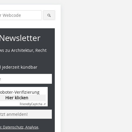
Newsletter
s zu Architektur, Recht
d jederzeit kündbar
oboter-Verifizierung
Hier klicken
Fotos (6)
Friendly
Captcha ⇗
etzt anmelden!
e: Datenschutz, Analyse,