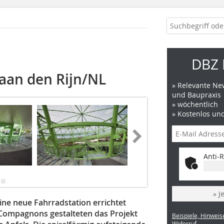
DBZ 
 aan den Rijn/NL
» Relevante New
und Baupraxis
» wöchentlich
» Kostenlos un
Anti-R
» J
ine neue Fahrradstation errichtet
Compagnons gestalteten das Projekt
Beispiele, Hinweis
Widerruf