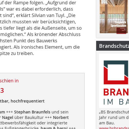
f der Rampe folgen. „Aufgrund der
s“ war es dabei erforderlich, dass
nd“, erklärt Silvian van Tuyl. „Die
tzlich mussten wir berücksichtigen,
 tiefer liegt als die Außenseite, um so
rmöglichen.“ Als krönender Abschluss
höchsten Punkt des Bauwerks
Brandschut
ngiert. Als ironisches Element, um die
pitze zu treiben.
schien in
13
tbar, hochfrequentiert
rum
+++
Stephan Braunfels
und sein
„BS Brandschut
r Nagel
über Baukultur +++
Norbert
Jahr rund um 
tbewerbsfähigkeit oder integrierte
am Bau.
+ Fußgängerbrücke,
baum & baroš
+++
www.bsbrandsc