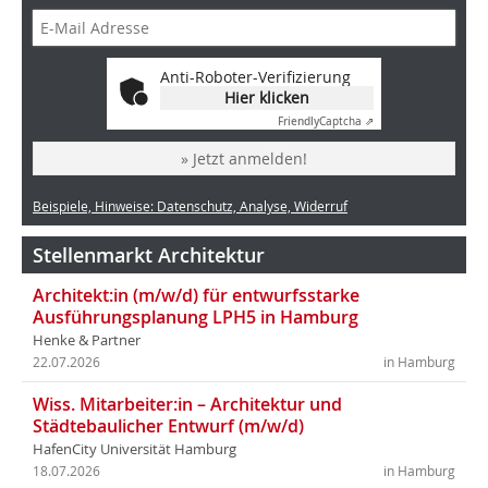
Anti-Roboter-Verifizierung
Hier klicken
Friendly
Captcha ⇗
» Jetzt anmelden!
Beispiele, Hinweise: Datenschutz, Analyse, Widerruf
Stellenmarkt Architektur
Architekt:in (m/w/d) für entwurfsstarke
Ausführungsplanung LPH5 in Hamburg
Henke & Partner
22.07.2026
in Hamburg
Wiss. Mitarbeiter:in – Architektur und
Städtebaulicher Entwurf (m/w/d)
HafenCity Universität Hamburg
18.07.2026
in Hamburg