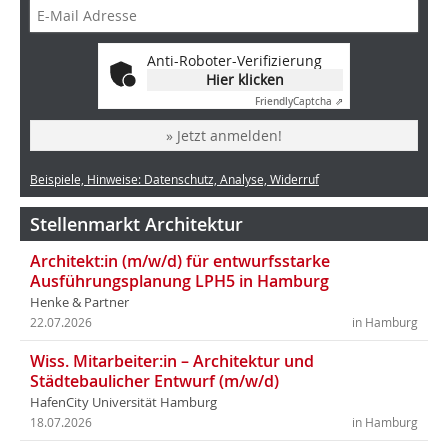
Anti-Roboter-Verifizierung
Hier klicken
Friendly
Captcha ⇗
» Jetzt anmelden!
Beispiele, Hinweise: Datenschutz, Analyse, Widerruf
Stellenmarkt Architektur
Architekt:in (m/w/d) für entwurfsstarke
Ausführungsplanung LPH5 in Hamburg
Henke & Partner
22.07.2026
in Hamburg
Wiss. Mitarbeiter:in – Architektur und
Städtebaulicher Entwurf (m/w/d)
HafenCity Universität Hamburg
18.07.2026
in Hamburg