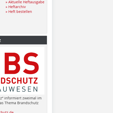
» Aktuelle Heftausgabe
» Heftarchiv
» Heft bestellen
z
z“ informiert zweimal im
das Thema Brandschutz
hutz.de