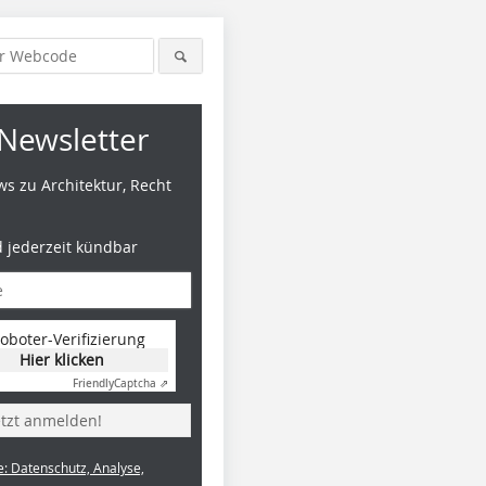
Newsletter
s zu Architektur, Recht
d jederzeit kündbar
oboter-Verifizierung
Hier klicken
Friendly
Captcha ⇗
etzt anmelden!
e: Datenschutz, Analyse,