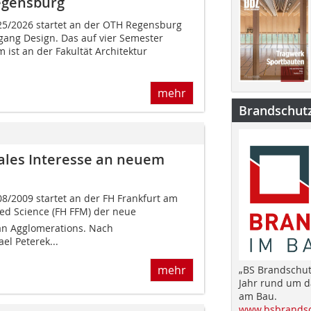
egensburg
5/2026 startet an der OTH Regensburg
ang Design. Das auf vier Semester
 ist an der Fakultät Architektur
mehr
Brandschut
ales Interesse an neuem
/2009 startet an der FH Frankfurt am
lied Science (FH FFM) der neue
n Agglomerations. Nach
el Peterek...
mehr
„BS Brandschut
Jahr rund um 
am Bau.
www.bsbrandsc