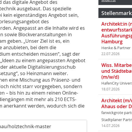
d das digitale Angebot des
echnik ausgebaut. Das spezielle
Stellenmark
i kein eigenständiges Angebot sein,
 Vorlesungsangebot des
Architekt:in 
rden. Angepasst an die Inhalte wird es
entwurfsstar
en sowie Blockveranstaltungen in
Ausführungsp
 geben. „Unser Ziel ist es, ein
Hamburg
e anzubieten, bei dem die
Henke & Partner
udium entscheiden müssen“, sagt der
22.07.2026
. „Ideen zu einem angepassten Angebot
Wiss. Mitarbei
 der aktuelle Digitalisierungsschub
und Städteba
setzung“, so Heinzmann weiter.
(m/w/d)
nnen eine Mischung aus Präsenz- und
HafenCity Univer
doch nicht starr vorgegeben, sondern
18.07.2026
n – bis hin zu einem reinen Online-
iengängen mit mehr als 210 ECTS-
Architekt (m/
 anerkannt werden, wodurch sich die
Ahaus oder 
farwickgrote par
Stadtplaner Par
bau/holztechnik-master
14.07.2026