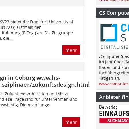
CS Computer
23 bietet die Frankfurt University of
urt AUS) erstmals den
dtplanung (B.Eng.) an. Die Zielgruppe
 die...
mehr
„Computer Spez
im Jahr über d
Bauen und spri
fachübergreife
gn in Coburg www.hs-
Tätigen an.
isziplinaer/zukunftsdesign.html
www.computer-
 die Zukunft vorzubereiten und sie zu
Anbieter fi
f diese Frage sind für Unternehmen und
enswichtig. Die noch junge
mehr