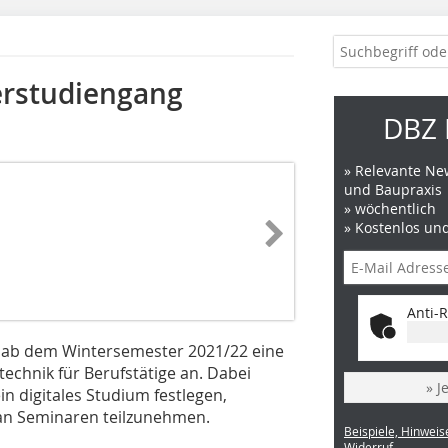
r­studiengang
DBZ 
» Relevante New
und Baupraxis
» wöchentlich
» Kostenlos un
Anti-R
 ab dem Wintersemester 2021/22 eine
echnik für Berufstätige an. Dabei
» J
in digitales Studium festlegen,
 an Seminaren teilzunehmen.
Beispiele, Hinweis
Widerruf