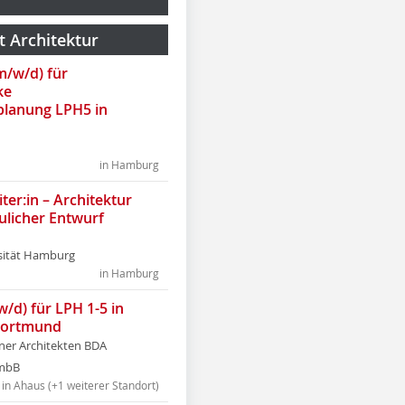
t Architektur
(m/w/d) für
ke
lanung LPH5 in
in Hamburg
ter:in – Architektur
ulicher Entwurf
sität Hamburg
in Hamburg
w/d) für LPH 1-5 in
Dortmund
tner Architekten BDA
tmbB
in Ahaus (+1 weiterer Standort)