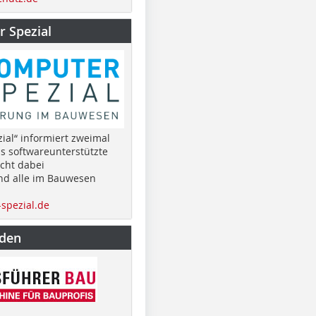
 Spezial
ial“ informiert zweimal
as softwareunterstützte
cht dabei
nd alle im Bauwesen
spezial.de
nden