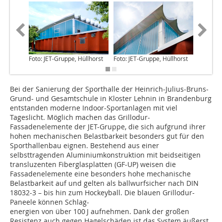
Foto: JET-Gruppe, Hüllhorst
Foto: JET-Gruppe, Hüllhorst
Foto: JE
Bei der Sanierung der Sporthalle der Heinrich-Julius-Bruns-
Grund- und Gesamtschule in Kloster Lehnin in Brandenburg
entstanden moderne Indoor-Sportanlagen mit viel
Tageslicht. Möglich machen das Grillodur-
Fassadenelemente der JET-Gruppe, die sich aufgrund ihrer
hohen mechanischen Belastbarkeit besonders gut für den
Sporthallenbau eignen. Bestehend aus einer
selbsttragenden Aluminiumkonstruktion mit beidseitigen
trans­luzenten Fiberglasplatten (GF-UP) weisen die
Fassadenelemente eine besonders hohe mechanische
Belastbarkeit auf und gelten als ballwurfsicher nach DIN
18032-3 – bis hin zum Hockeyball. Die blauen Grillodur-
Paneele können Schlag-
energien von über 100 J aufnehmen. Dank der großen
Resistenz auch gegen Hagelschäden ist das System äußerst