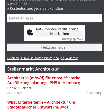
» wöchentlich
» Kostenlos und jederzeit kündbar
Anti-Roboter-Verifizierung
Hier klicken
Friendly
Captcha ⇗
» Jetzt anmelden!
Beispiele, Hinweise: Datenschutz, Analyse, Widerruf
Stellenmarkt Architektur
Architekt:in (m/w/d) für entwurfsstarke
Ausführungsplanung LPH5 in Hamburg
Henke & Partner
22.07.2026
in Hamburg
Wiss. Mitarbeiter:in – Architektur und
Städtebaulicher Entwurf (m/w/d)