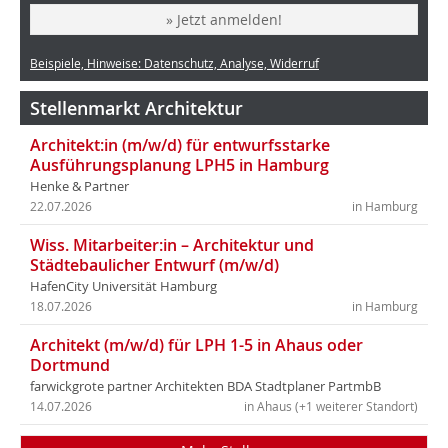
» Jetzt anmelden!
Beispiele, Hinweise: Datenschutz, Analyse, Widerruf
Stellenmarkt Architektur
Architekt:in (m/w/d) für entwurfsstarke
Ausführungsplanung LPH5 in Hamburg
Henke & Partner
22.07.2026
in Hamburg
Wiss. Mitarbeiter:in – Architektur und
Städtebaulicher Entwurf (m/w/d)
HafenCity Universität Hamburg
18.07.2026
in Hamburg
Architekt (m/w/d) für LPH 1-5 in Ahaus oder
Dortmund
farwickgrote partner Architekten BDA Stadtplaner PartmbB
14.07.2026
in Ahaus (+1 weiterer Standort)