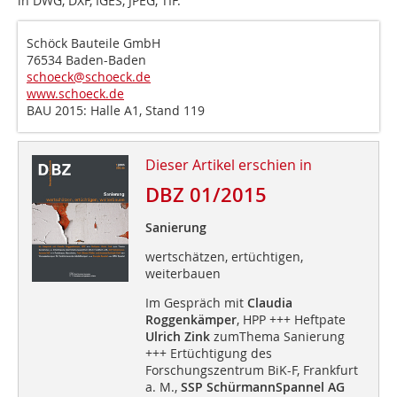
in DWG, DXF, IGES, JPEG, TIF.
Schöck Bauteile GmbH
76534 Baden-Baden
schoeck@schoeck.de
www.schoeck.de
BAU 2015: Halle A1, Stand 119
Dieser Artikel erschien in
DBZ 01/2015
Sanierung
wertschätzen, ertüchtigen,
weiterbauen
Im Gespräch mit
Claudia
Roggenkämper
, HPP +++ Heftpate
Ulrich Zink
zumThema Sanierung
+++ Ertüchtigung des
Forschungszentrum BiK-F, Frankfurt
a. M.,
SSP SchürmannSpannel AG