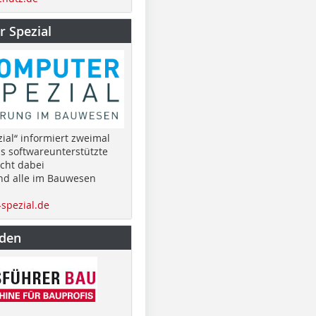
 Spezial
ial“ informiert zweimal
as softwareunterstützte
cht dabei
nd alle im Bauwesen
spezial.de
nden