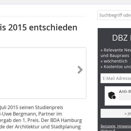
s 2015 entschieden
DBZ 
» Relevante New
und Baupraxis
» wöchentlich
» Kostenlos un
Anti-R
uli 2015 seinen Studienpreis
i-Uwe Bergmann, Partner im
» J
bergab den 1. Preis. Der BDA Hamburg
ende der Architektur und Stadtplanung
Beispiele, Hinweis
Widerruf