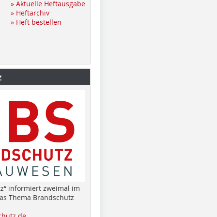
» Aktuelle Heftausgabe
» Heftarchiv
» Heft bestellen
z
z“ informiert zweimal im
das Thema Brandschutz
hutz.de