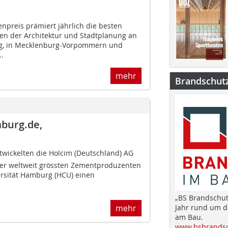
preis prämiert jährlich die besten
en der Architektur und Stadtplanung an
g, in Mecklenburg-Vorpommern und
..
mehr
Brandschut
burg.de,
twickelten die Holcim (Deutschland) AG 
der weltweit grössten Zementproduzenten
ersität Hamburg (HCU) einen
„BS Brandschut
mehr
Jahr rund um 
am Bau.
www.bsbrandsc