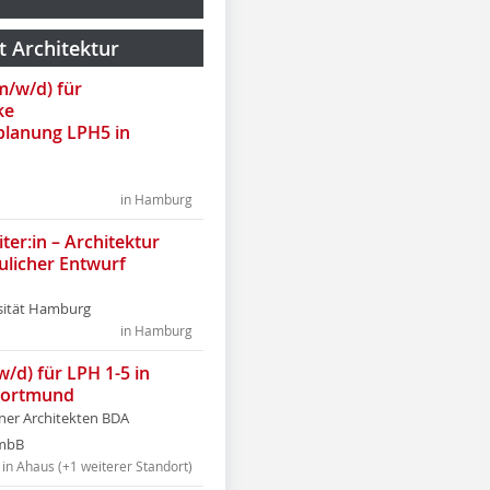
t Architektur
(m/w/d) für
ke
lanung LPH5 in
in Hamburg
ter:in – Architektur
ulicher Entwurf
sität Hamburg
in Hamburg
w/d) für LPH 1-5 in
Dortmund
tner Architekten BDA
tmbB
in Ahaus (+1 weiterer Standort)