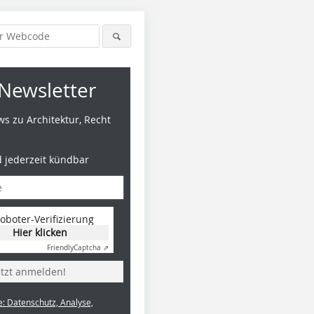
Newsletter
s zu Architektur, Recht
d jederzeit kündbar
oboter-Verifizierung
Hier klicken
Friendly
Captcha ⇗
etzt anmelden!
e: Datenschutz, Analyse,