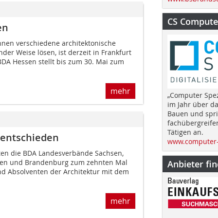
CS Computer
en
nnen verschiedene architektonische
er Weise lösen, ist derzeit in Frankfurt
DA Hessen stellt bis zum 30. Mai zum
mehr
„Computer Spez
im Jahr über d
Bauen und spri
fachübergreife
Tätigen an.
entschieden
www.computer-
ten die BDA Landesverbände Sachsen,
gen und Brandenburg zum zehnten Mal
Anbieter fi
d Absolventen der Architektur mit dem
mehr