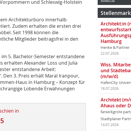
-Vorpommern und Schleswig-Holstein
Stellenmark
einem Architekturbüro innerhalb
Architekt:in 
otiert. Zudem erhalten die ersten drei
entwurfsstar
öbel. Seit 1998 können die
Ausführungsp
tliche Mitglieder beitragsfrei in den
Hamburg
Henke & Partner
22.07.2026
e im 5. Bachelor-Semester entstandene
is erhalten Alexander Loss und Julia
Wiss. Mitarbei
es­ter entstandene Arbeit:
und Städteba
 Den 3. Preis erhält Maral Iranpour,
(m/w/d)
llkommen-Haus in Hamburg – Konzept für
HafenCity Univer
leichrangige Lobende Erwähnungen
18.07.2026
Architekt (m/
Ahaus oder 
schien in
farwickgrote par
15
Stadtplaner Par
14.07.2026