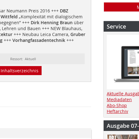
sar Neumann Preis 2016 +++
DBZ
 Wittfeld
„Komplexität mit dialogischem
begegnen” +++
Dirk Henning Braun
über
Service
n, Lehren und Bauen +++ NEW Blauhaus,
tektur
+++ Neubau Leica Camera,
Gruber
rg
+++
Vorhangfassadentechnik
+++
Ressort: Aktuell
Inhaltsverzeichnis
Aktuelle Ausga
Mediadaten
Abo-Shop
Heftarchiv
Ausgabe 07