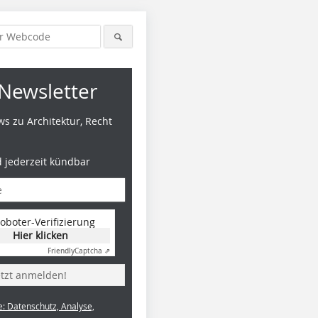
Newsletter
s zu Architektur, Recht
d jederzeit kündbar
oboter-Verifizierung
Hier klicken
Friendly
Captcha ⇗
etzt anmelden!
e: Datenschutz, Analyse,