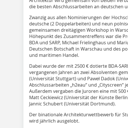
Architektur wird gemeinsam von beiden Verbä
die besten Abschlussarbeiten an deutschen 
Zwanzig aus allen Nominierungen der Hochschu
deutsche (2 Doppelarbeiten) und neun polni
gemeinsamen dreitägigen Workshop in Wars
Höhepunkt des Zusammentreffens war die Pre
BDA und SARP, Michael Frielinghaus und Mariu
Deutschen Botschaft in Warschau und des pol
und maritimen Handel.
Dabei wurde der mit 2500 € dotierte BDA-SAR
vergangenen Jahren an zwei Absolventen geme
(Universität Stuttgart) und Paweł Dadok (Univer
Abschlussarbeiten „h2eau“ und „Cityscreen“ j
Außerdem vergaben die Juroren eine mit 500
Matt Ceckiewicz (Universität der Künste Berl
Jannic Schubert (Universität Dortmund).
Der binationale Architekturwettbewerb für S
wird jährlich ausgelobt.