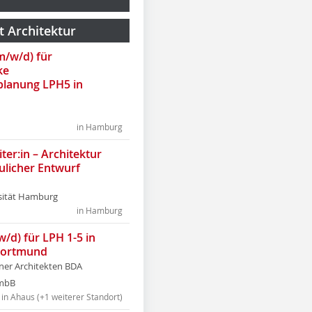
t Architektur
(m/w/d) für
ke
lanung LPH5 in
in Hamburg
ter:in – Architektur
ulicher Entwurf
sität Hamburg
in Hamburg
w/d) für LPH 1-5 in
Dortmund
tner Architekten BDA
tmbB
in Ahaus (+1 weiterer Standort)