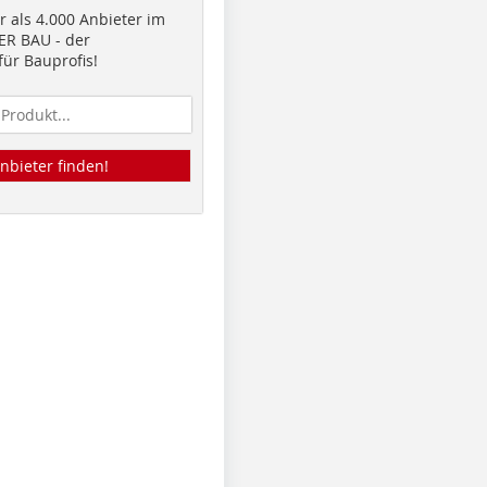
 als 4.000 Anbieter im
R BAU - der
ür Bauprofis!
nbieter finden!