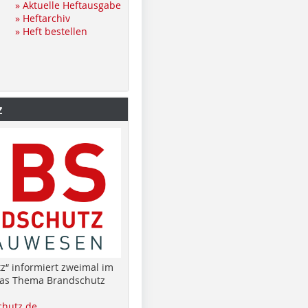
» Aktuelle Heftausgabe
» Heftarchiv
» Heft bestellen
z
z“ informiert zweimal im
das Thema Brandschutz
hutz.de