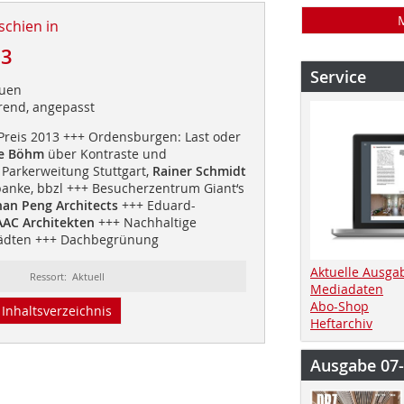
schien in
13
Service
auen
erend, angepasst
Preis 2013 +++ Ordensburgen: Last oder
ke Böhm
über Kontraste und
 Parkerweitung Stuttgart,
Rainer Schmidt
anke, bbzl +++ Besucherzentrum Giant‘s
an Peng Architects
+++ Eduard-
AC Architekten
+++ Nachhaltige
tädten +++ Dachbegrünung
Aktuelle Ausga
Ressort: Aktuell
Mediadaten
Abo-Shop
Inhaltsverzeichnis
Heftarchiv
Ausgabe 07