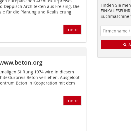
igen Europäischen Architekturpreises
Finden Sie mehr
nd Deppisch Architekten aus Freising. Die
EINKAUFSFÜHRE
sie für die Planung und Realisierung
Suchmaschine f
mehr
A
n www.beton.org
tmaligen Stiftung 1974 wird in diesem
hitekturpreis Beton verliehen. Ausgelobt
Zentrum Beton in Kooperation mit dem
mehr