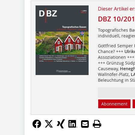
Dieser Artikel er
DBZ 10/20
Topografisches B
individuell, reagi
Gottfried Semper 
Chance? +++
Ulri
Assoziationen +++
+++ Grünzug Südp
Causeway,
Henegh
Wallnöfer-Platz,
LA
Beleuchtung in S
Abonnement