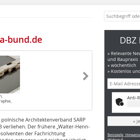
a-bund.de
DBZ 
» Relevante New
und Baupraxis
» wöchentlich
» Kostenlos un
h,
Anti-R
raphie,
 polnische Architektenverband SARP
» J
verliehen. Der frühere „Walter-Henn-
Absolventen der Fachrichtung
Beispiele, Hinweis
Widerruf