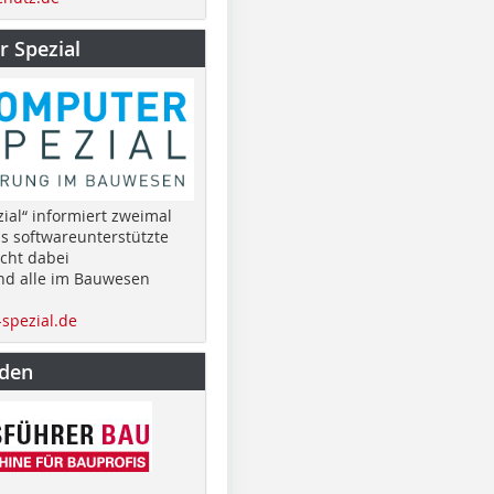
 Spezial
ial“ informiert zweimal
as softwareunterstützte
cht dabei
nd alle im Bauwesen
spezial.de
nden