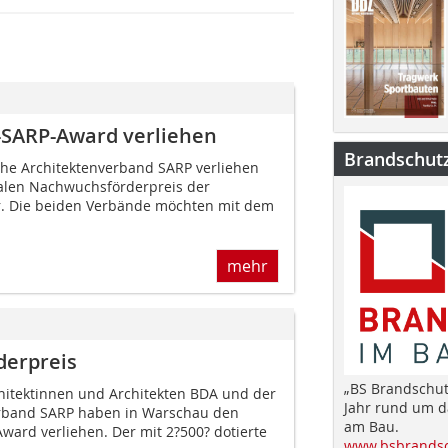
-SARP-Award verliehen
Brandschut
he Architektenverband SARP verliehen
ralen Nachwuchsförderpreis der
r. Die beiden Verbände möchten mit dem
mehr
derpreis
„BS Brandschut
hitektinnen und Architekten BDA und der
Jahr rund um 
erband SARP haben in Warschau den
am Bau.
ard verliehen. Der mit 2?500? dotierte
www.bsbrandsc