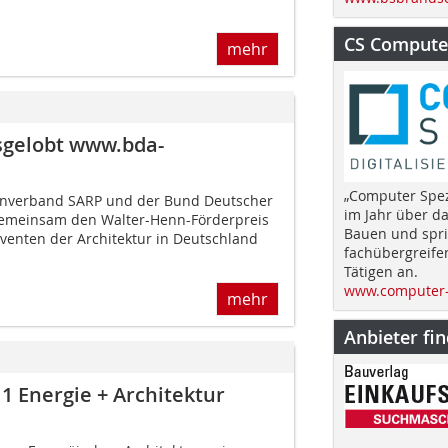
CS Computer
mehr
sgelobt www.bda-
„Computer Spez
tenverband SARP und der Bund Deutscher
im Jahr über d
gemeinsam den Walter-Henn-Förderpreis
Bauen und spri
venten der Architektur in Deutschland
fachübergreife
Tätigen an.
www.computer-
mehr
Anbieter fi
1 Energie + Architektur