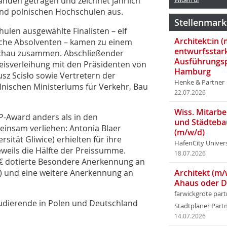
nden getragen und zeichnet jährlich
und polnischen Hochschulen aus.
Stellenmark
len ausgewählte Finalisten – elf
Architekt:in 
sche Absolventen – kamen zu einem
entwurfsstar
chau zusammen. Abschließender
Ausführungsp
isverleihung mit den Präsidenten von
Hamburg
sz Scisło sowie Vertretern der
Henke & Partner
nischen Ministeriums für Verkehr, Bau
22.07.2026
Wiss. Mitarbei
P-Award anders als in den
und Städteba
insam verliehen: Antonia Blaer
(m/w/d)
sität Gliwice) erhielten für ihre
HafenCity Univer
eweils die Hälfte der Preissumme.
18.07.2026
 € dotierte Besondere Anerkennung an
in) und eine weitere Anerkennung an
Architekt (m/
Ahaus oder 
farwickgrote par
tudierende in Polen und Deutschland
Stadtplaner Par
14.07.2026