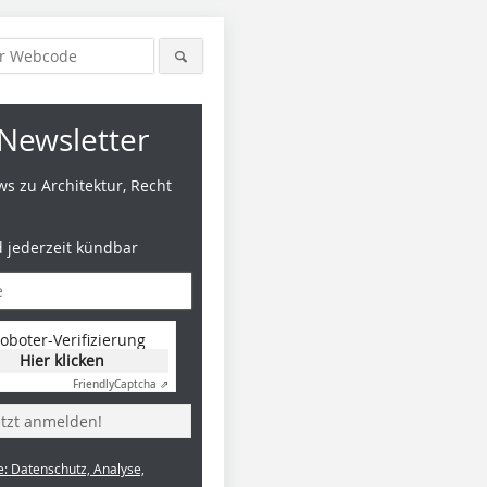
Newsletter
s zu Architektur, Recht
d jederzeit kündbar
oboter-Verifizierung
Hier klicken
Friendly
Captcha ⇗
etzt anmelden!
e: Datenschutz, Analyse,