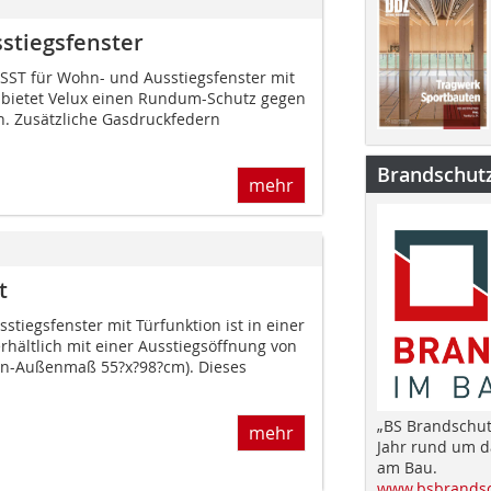
sstiegsfenster
 SST für Wohn- und Ausstiegsfenster mit
 bietet Velux einen Rundum-Schutz gegen
h. Zusätzliche Gasdruckfedern
Brandschut
mehr
t
tiegsfenster mit Türfunktion ist in einer
rhältlich mit einer Ausstiegsöffnung von
n-Außenmaß 55?x?98?cm). Dieses
„BS Brandschut
mehr
Jahr rund um 
am Bau.
www.bsbrandsc