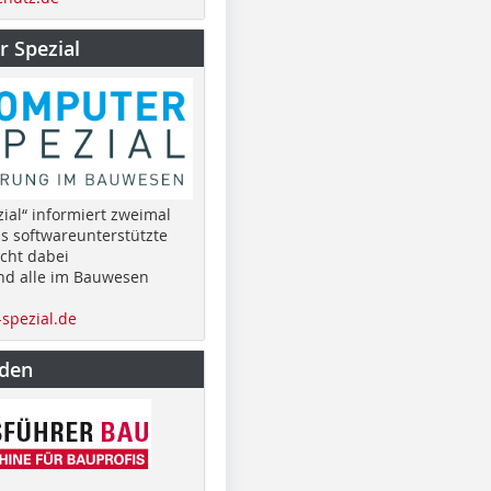
 Spezial
ial“ informiert zweimal
as softwareunterstützte
cht dabei
nd alle im Bauwesen
spezial.de
nden