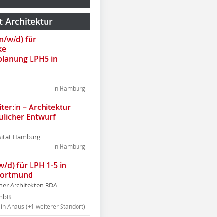
t Architektur
(m/w/d) für
ke
lanung LPH5 in
in Hamburg
ter:in – Architektur
ulicher Entwurf
sität Hamburg
in Hamburg
w/d) für LPH 1-5 in
Dortmund
tner Architekten BDA
tmbB
in Ahaus (+1 weiterer Standort)