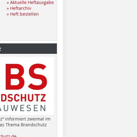
» Aktuelle Heftausgabe
» Heftarchiv
» Heft bestellen
z
z“ informiert zweimal im
das Thema Brandschutz
hutz.de