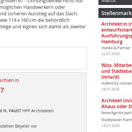
großen 67 °-Öffnungswinkel nicht nur
ermöglichen Handwerkern oder
Stellenmark
nd sicheren Ausstieg auf das Dach.
owie 114 x 160 cm die behördlich
Architekt:in 
ege und eignen sich damit als zweiter
entwurfsstar
Ausführungsp
Hamburg
Henke & Partner
22.07.2026
Wiss. Mitarbei
und Städteba
(m/w/d)
schien in
HafenCity Univer
17
18.07.2026
Architekt (m/
d
Ahaus oder 
M H. FAUST
HPP Architekten
farwickgrote par
Stadtplaner Par
ondation Beyeler vor
14.07.2026