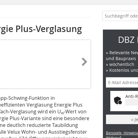
rgie Plus-Verglasung
DBZ 
» Relevante New
und Baupraxis
» wöchentlich
» Kostenlos un
Anti-R
app-Schwing-Funktion in
effizienten Verglasung Energie Plus
ach-Verglasung wird ein U
-Wert von
w
ergie Plus-Variante sind eine besondere
» J
ne deutlich reduzierte Taubildung
 Alle Velux Wohn- und Ausstiegsfenster
Beispiele, Hinweis
Widerruf