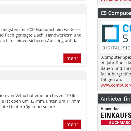
CS Computer
stiegsfenster CXP Flachdach ein weiteres
und flach geneigte Dach. Handwerkern und
licht es einen sicheren Ausstieg auf das
„Computer Spez
mehr
im Jahr über d
Bauen und spri
fachübergreife
Tätigen an.
www.computer-
ion von Velux hat eine um bis zu 10?%
Anbieter fi
 Sie ist oben um 43?mm, unten um 11?mm
öhte Lichterträge und solare
mehr