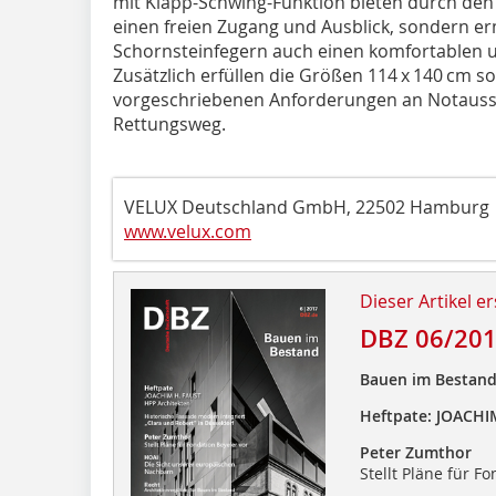
mit Klapp-Schwing-Funktion bieten durch den 
einen freien Zugang und Ausblick, sondern 
Schornsteinfegern auch einen komfortablen u
Zusätzlich erfüllen die Größen 114 x 140 cm s
vorgeschriebenen Anforderungen an Notaussti
Rettungsweg.
VELUX Deutschland GmbH, 22502 Hamburg
www.velux.com
Dieser Artikel er
DBZ 06/20
Bauen im Bestan
Heftpate: JOACHI
Peter Zumthor
Stellt Pläne für F