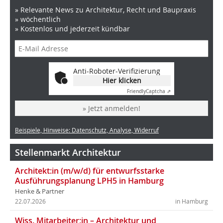
» Relevante News zu Architektur, Recht und Baupraxis
» wöchentlich
» Kostenlos und jederzeit kündbar
Anti-Roboter-Verifizierung
Hier klicken
Friendly
Captcha ⇗
» Jetzt anmelden!
Beispiele, Hinweise: Datenschutz, Analyse, Widerruf
Stellenmarkt Architektur
Architekt:in (m/w/d) für entwurfsstarke
Ausführungsplanung LPH5 in Hamburg
Henke & Partner
22.07.2026
in Hamburg
Wiss. Mitarbeiter:in – Architektur und