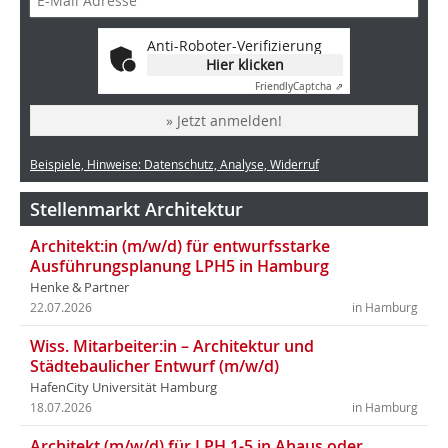
Anti-Roboter-Verifizierung
Hier klicken
Friendly
Captcha ⇗
» Jetzt anmelden!
Beispiele, Hinweise: Datenschutz, Analyse, Widerruf
Stellenmarkt Architektur
Architekt:in (m/w/d) für entwurfsstarke
Ausführungsplanung LPH5 in Hamburg
Henke & Partner
22.07.2026
in Hamburg
Wiss. Mitarbeiter:in – Architektur und
Städtebaulicher Entwurf (m/w/d)
HafenCity Universität Hamburg
18.07.2026
in Hamburg
Architekt (m/w/d) für LPH 1-5 in Ahaus oder