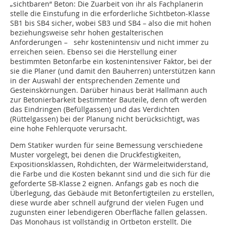
„sichtbaren“ Beton: Die Zuarbeit von ihr als Fachplanerin
stelle die Einstufung in die erforderliche Sichtbeton-Klasse
SB1 bis SB4 sicher, wobei SB3 und SB4 – also die mit hohen
beziehungsweise sehr hohen gestalterischen
Anforderungen – sehr kostenintensiv und nicht immer zu
erreichen seien. Ebenso sei die Herstellung einer
bestimmten Betonfarbe ein kostenintensiver Faktor, bei der
sie die Planer (und damit den Bauherren) unterstützen kann
in der Auswahl der entsprechenden Zemente und
Gesteinskörnungen. Darüber hinaus berät Hallmann auch
zur Betonierbarkeit bestimmter Bauteile, denn oft werden
das Eindringen (Befüllgassen) und das Verdichten
(Rüttelgassen) bei der Planung nicht berücksichtigt, was
eine hohe Fehlerquote verursacht.
Dem Statiker wurden für seine Bemessung verschiedene
Muster vorgelegt, bei denen die Druckfestigkeiten,
Expositionsklassen, Rohdichten, der Wärmeleitwiderstand,
die Farbe und die Kosten bekannt sind und die sich für die
geforderte SB-Klasse 2 eignen. Anfangs gab es noch die
Überlegung, das Gebäude mit Betonfertigteilen zu erstellen,
diese wurde aber schnell aufgrund der vielen Fugen und
zugunsten einer lebendigeren Oberfläche fallen gelassen.
Das Monohaus ist vollständig in Ortbeton erstellt. Die