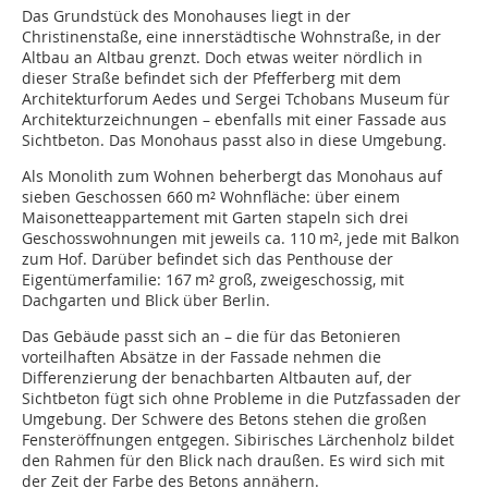
Das Grundstück des Monohauses liegt in der
Christinenstaße, eine innerstädtische Wohnstraße, in der
Altbau an Altbau grenzt. Doch etwas weiter nördlich in
dieser Straße befindet sich der Pfefferberg mit dem
Architekturforum Aedes und Sergei Tchobans Museum für
Architekturzeichnungen – ebenfalls mit einer Fassade aus
Sichtbeton. Das Monohaus passt also in diese Umgebung.
Als Monolith zum Wohnen beherbergt das Monohaus auf
sieben Geschossen 660 m² Wohnfläche: über einem
Maisonetteappartement mit Garten stapeln sich drei
Geschosswohnungen mit jeweils ca. 110 m², jede mit Balkon
zum Hof. Darüber befindet sich das Penthouse der
Eigentümerfamilie: 167 m² groß, zweigeschossig, mit
Dachgarten und Blick über Berlin.
Das Gebäude passt sich an – die für das Betonieren
vorteilhaften Absätze in der Fassade nehmen die
Differenzierung der benachbarten Altbauten auf, der
Sichtbeton fügt sich ohne Probleme in die Putzfassaden der
Umgebung. Der Schwere des Betons stehen die großen
Fensteröffnungen entgegen. Sibirisches Lärchenholz bildet
den Rahmen für den Blick nach draußen. Es wird sich mit
der Zeit der Farbe des Betons annähern.