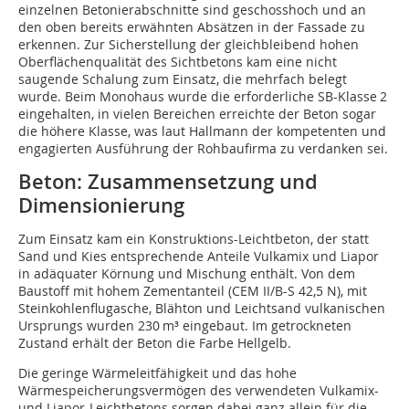
einzelnen Betonierabschnitte sind geschosshoch und an
den oben bereits erwähnten Absätzen in der Fassade zu
erkennen. Zur Sicherstellung der gleichbleibend hohen
Oberflächenqualität des Sichtbetons kam eine nicht
saugende Schalung zum Einsatz, die mehrfach belegt
wurde. Beim Monohaus wurde die erforderliche SB-Klasse 2
eingehalten, in vielen Bereichen erreichte der Beton sogar
die höhere Klasse, was laut Hallmann der kompetenten und
engagierten Ausführung der Rohbaufirma zu verdanken sei.
Beton: Zusammensetzung und
Dimensionierung
Zum Einsatz kam ein Konstruktions-Leichtbeton, der statt
Sand und Kies entsprechende Anteile Vulkamix und Liapor
in adäquater Körnung und Mischung enthält. Von dem
Baustoff mit hohem Zementanteil (CEM II/B-S 42,5 N), mit
Steinkohlenflug­asche, Blähton und Leichtsand vulkanischen
Ursprungs wurden 230 m³ eingebaut. Im getrockneten
Zustand erhält der Beton die Farbe Hellgelb.
Die geringe Wärmeleitfähigkeit und das hohe
Wärmespeicherungsvermögen des verwendeten Vulkamix-
und Liapor-Leichtbetons sorgen dabei ganz allein für die