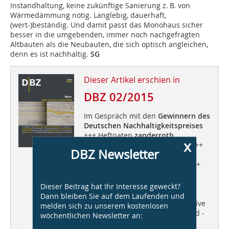
Instandhaltung, keine zukünftige Sanierung z. B. von
Wärmedämmung nötig. Langlebig, dauerhaft,
(wert-)beständig. Und damit passt das Monohaus sicher
besser in die umgebenden, immer noch nachgefragten
Altbauten als die Neubauten, die sich optisch angleichen,
denn es ist nachhaltig.
SG
Dieser Artikel erschien in
DBZ 02/2015
Im Gespräch mit den
Gewinnern des
Deutschen Nachhaltigkeitspreises
+++ Heftpaten
zanderroth
x
architekten
zum Thema Beton +++
DBZ Newsletter
Casa ai pozzi, Minusio/CH,
Silvia
Gmür Reto Gmür Architekten
+++
Brückentrilogie, Dornbirn/AT,
Marte.Marte Architekten
+++
Dieser Beitrag hat Ihr Interesse geweckt?
Konzerthaus Blaibach,
Peter
Dann bleiben Sie auf dem Laufenden und
Haimerl
+++ Photokatalytisch aktive
melden sich zu unserem kostenlosen
Oberflächen von Betonwaren und -
wöchentlichen Newsletter an:
fertigteilen