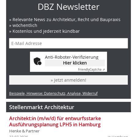
DBZ Newsletter
» Relevante News zu Architektur, Recht und Baupraxis
» wöchentlich
» Kostenlos und jederzeit kündbar
Anti-Roboter-Verifizierung
Hier klicken
Friendly
Captcha ⇗
» Jetzt anmelden!
Beispiele, Hinweise: Datenschutz, Analyse, Widerruf
Stellenmarkt Architektur
Architekt:in (m/w/d) für entwurfsstarke
Ausführungsplanung LPH5 in Hamburg
Henke & Partner