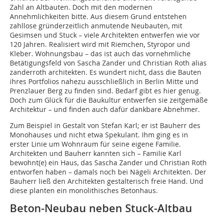
Zahl an Altbauten. Doch mit den modernen
Annehmlichkeiten bitte. Aus diesem Grund entstehen
zahllose gründerzeitlich anmutende Neubau­ten, mit
Gesimsen und Stuck – viele Architekten entwerfen wie vor
120 Jahren. Realisiert wird mit Riemchen, Styropor und
Kleber. Wohnungsbau – das ist auch das vornehmliche
Betätigungsfeld von Sascha Zander und Christian Roth alias
zanderroth architekten. Es wundert nicht, dass die Bauten
ihres Portfolios nahezu aus­schließ­lich in Berlin Mitte und
Prenzlauer Berg zu finden sind. Bedarf gibt es hier genug.
Doch zum Glück für die Baukultur entwerfen sie zeitgemäße
Architektur – und finden auch dafür dankbare Abnehmer.
Zum Beispiel in Gestalt von Stefan Karl; er ist Bauherr des
Monohauses und nicht etwa Spekulant. Ihm ging es in
erster Linie um Wohnraum für seine eigene Familie.
Architekten und Bauherr kannten sich – Familie Karl
bewohnt(e) ein Haus, das Sascha Zander und Christian Roth
entworfen haben – damals noch bei Nägeli Architekten. Der
Bauherr ließ den Architekten gestalterisch freie Hand. Und
diese planten ein monolithisches Betonhaus.
Beton-Neubau neben Stuck-Altbau