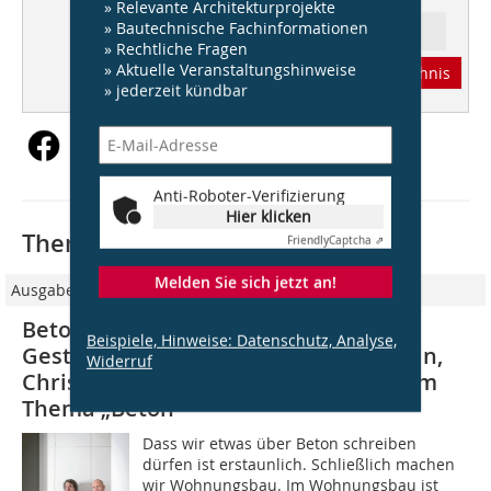
» Relevante Architekturprojekte
» Bautechnische Fachinformationen
Ressort: Architektur
» Rechtliche Fragen
» Aktuelle Veranstaltungshinweise
Abonnement
Inhaltsverzeichnis
» jederzeit kündbar
Anti-Roboter-Verifizierung
Hier klicken
Thematisch passende Artikel:
Friendly
Captcha ⇗
Melden Sie sich jetzt an!
Ausgabe 02/2015
Beton – Ausschweifung und lokales
Beispiele, Hinweise: Datenschutz, Analyse,
Gestein zanderroth architekten, Berlin,
Widerruf
Christian Roth und Sascha Zander zum
Thema „Beton“
Dass wir etwas über Beton schreiben
dürfen ist erstaunlich. Schließlich machen
wir Wohnungsbau. Im Wohnungsbau ist