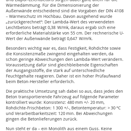
Wärmedämmung. Für die Dimensionierung der
Außenwände entscheidend sind die Vorgaben der DIN 4108
– Wärmeschutz im Hochbau. Davon ausgehend wurde
„zurückgerechnet“: Der Lambda-Wert des verwendeten
Leichtbetons beträgt 0,38 W/mk, daraus ergab sich eine
erforderliche Materialstärke von 55 cm. Der rechnerische U-
Wert der Außenwände beträgt 0,647 W/m²k.
Besonders wichtig war es, dass Festigkeit, Rohdichte sowie
die Konsistenzmaße zwingend eingehalten werden, da
schon geringe Abweichungen den Lambda-Wert verändern.
Voraussetzung dafür sind gleichbleibende Eigenschaften
der Ausgangsstoffe, die stark auf unterschiedliche
Feuchtgehalte reagieren. Daher ist ein hoher Prüfaufwand
beim Beton-Hersteller erforderlich.
Die praktische Umsetzung sah dabei so aus, dass jedes den
Beton transportierende Fahrzeug auf folgende Parameter
kontrolliert wurde: Konsistenz: 480 mm +/- 20 mm,
Rohdichte-Frischbeton: 1 300 +/-, Betontemperatur: > 30 °C
und Verarbeitbarkeitszeit: 120 min. Bei Abweichungen
gingen die Betonlieferungen zurück.
Nun steht er da – ein Monolith aus einem Guss. Keine