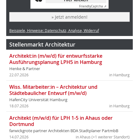
Friendly
Captcha ⇗
» Jetzt anmelden!
Beispiele, Hinweise: Datenschutz, Analyse, Widerruf
Stellenmarkt Architektur
Architekt:in (m/w/d) für entwurfsstarke
Ausführungsplanung LPH5 in Hamburg
Henke & Partner
22.07.2026
in Hamburg
Wiss. Mitarbeiter:in – Architektur und
Städtebaulicher Entwurf (m/w/d)
HafenCity Universität Hamburg
18.07.2026
in Hamburg
Architekt (m/w/d) für LPH 1-5 in Ahaus oder
Dortmund
farwickgrote partner Architekten BDA Stadtplaner PartmbB
14.07.2026
in Ahaus (+1 weiterer Standort)