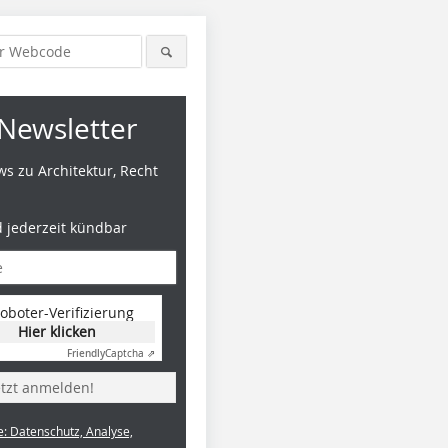
Newsletter
s zu Architektur, Recht
d jederzeit kündbar
oboter-Verifizierung
Hier klicken
Friendly
Captcha ⇗
etzt anmelden!
e: Datenschutz, Analyse,