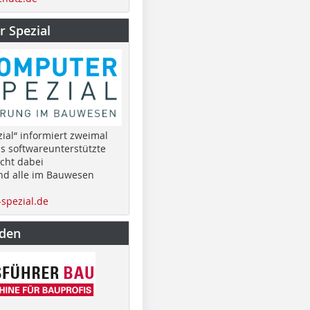
 Spezial
ial“ informiert zweimal
as softwareunterstützte
cht dabei
nd alle im Bauwesen
spezial.de
nden