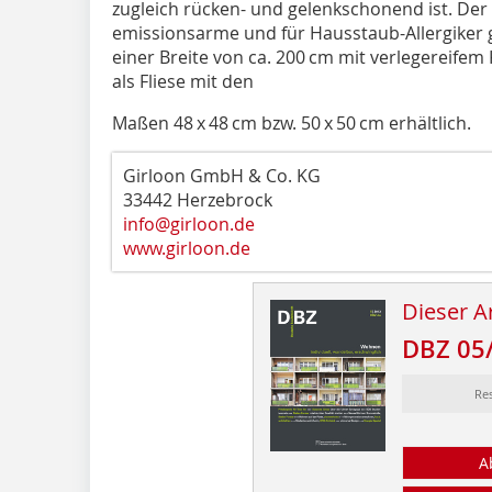
zugleich rücken- und gelenkschonend ist. Der 
emissionsarme und für Hausstaub-Allergiker g
einer Breite von ca. 200 cm mit verlegereifem
als Fliese mit den
Maßen 48 x 48 cm bzw. 50 x 50 cm erhältlich.
Girloon GmbH & Co. KG
33442 Herzebrock
info@girloon.de
www.girloon.de
Dieser Ar
DBZ 05
Re
A