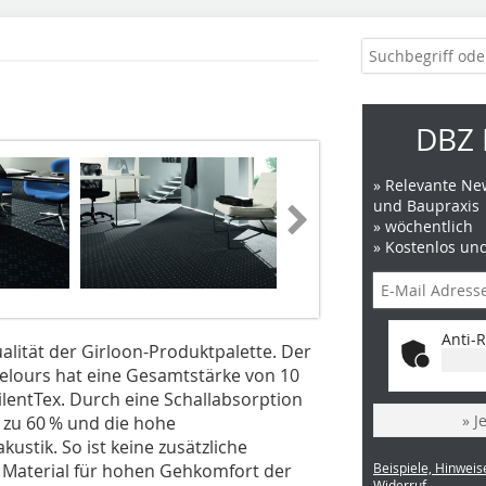
DBZ 
» Relevante New
und Baupraxis
» wöchentlich
» Kostenlos un
Anti-R
ualität der Girloon-Produktpalette. Der
elours hat eine Gesamtstärke von 10
lentTex. Durch eine Schallabsorption
» J
s zu 60 % und die hohe
stik. So ist keine zusätzliche
Material für hohen Gehkomfort der
Beispiele, Hinweis
Widerruf