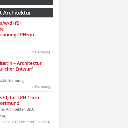
t Architektur
(m/w/d) für
ke
lanung LPH5 in
in Hamburg
ter:in – Architektur
ulicher Entwurf
sität Hamburg
in Hamburg
w/d) für LPH 1-5 in
Dortmund
tner Architekten BDA
tmbB
in Ahaus (+1 weiterer Standort)