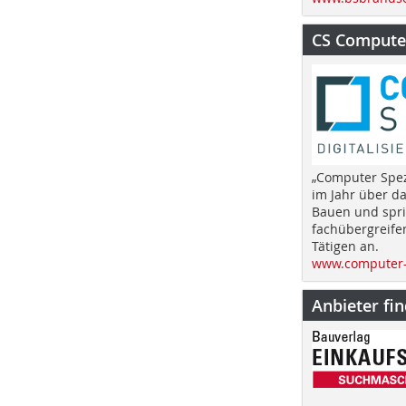
CS Computer
„Computer Spez
im Jahr über d
Bauen und spri
fachübergreife
Tätigen an.
www.computer-
Anbieter fi