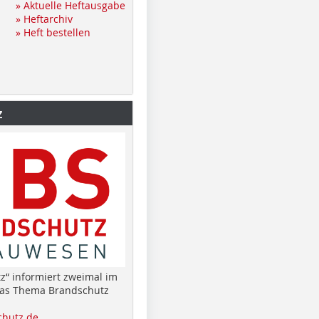
» Aktuelle Heftausgabe
» Heftarchiv
» Heft bestellen
z
z“ informiert zweimal im
das Thema Brandschutz
hutz.de