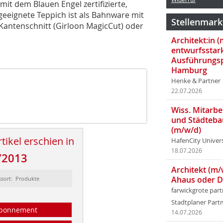
mit dem Blauen Engel zertifizierte,
eeignete Teppich ist als Bahnware mit
Stellenmark
 Kantenschnitt (Girloon MagicCut) oder
Architekt:in 
entwurfsstar
Ausführungsp
Hamburg
Henke & Partner
22.07.2026
Wiss. Mitarbei
und Städteba
(m/w/d)
tikel erschien in
HafenCity Univer
18.07.2026
/2013
Architekt (m/
Ahaus oder 
ssort: Produkte
farwickgrote par
Stadtplaner Par
bonnement
14.07.2026