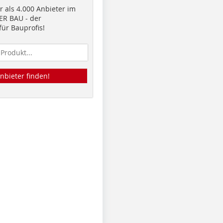
 als 4.000 Anbieter im
R BAU - der
ür Bauprofis!
nbieter finden!