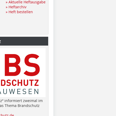
» Aktuelle Heftausgabe
» Heftarchiv
» Heft bestellen
z
z“ informiert zweimal im
das Thema Brandschutz
hutz.de