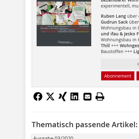
experimentell, mu
Ruben Lang
über d
Gudrun Sack
über
Wohnungsbau in 
und ifau & Jesko 
Wohnungsbau in H
Thill
+++
Wohnges
Baustoffen +++
Li
R
Abonnement
Thematisch passende Artikel:
Ausgabe 03/2020