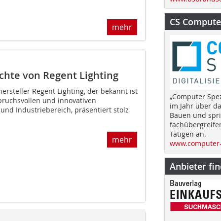
CS Computer
mehr
uchte von Regent Lighting
rsteller Regent Lighting, der bekannt ist
„Computer Spez
spruchsvollen und innovativen
im Jahr über d
 und Industriebereich, präsentiert stolz
Bauen und spri
fachübergreife
Tätigen an.
mehr
www.computer-
Anbieter fi