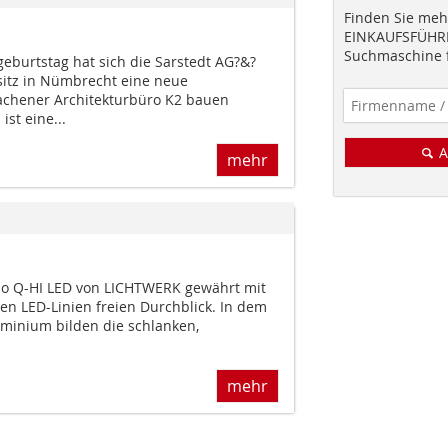
Finden Sie mehr
EINKAUFSFÜHRE
Suchmaschine f
eburtstag hat sich die Sarstedt AG?&?
itz in Nümbrecht eine neue
chener Architekturbüro K2 bauen
ist eine...
A
mehr
do Q-HI LED von LICHTWERK gewährt mit
en LED-Linien freien Durchblick. In dem
inium bilden die schlanken,
mehr