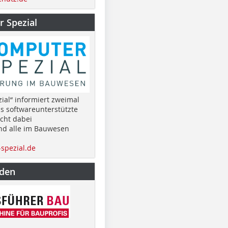
 Spezial
ial“ informiert zweimal
as softwareunterstützte
cht dabei
nd alle im Bauwesen
spezial.de
nden