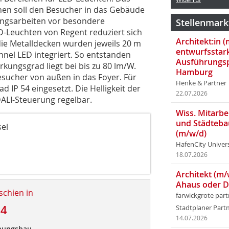
nen soll den Besucher in das Gebäude
ungsarbeiten vor besondere
Stellenmark
Leuchten von Regent reduziert sich
Architekt:in 
die Metalldecken wurden jeweils 20 m
entwurfsstar
nel LED integriert. So entstanden
Ausführungsp
kungsgrad liegt bei bis zu 80 lm/W.
Hamburg
esucher von außen in das Foyer. Für
Henke & Partner
IP 54 eingesetzt. Die Helligkeit der
22.07.2026
ALI-Steuerung regelbar.
Wiss. Mitarbei
und Städteba
el
(m/w/d)
HafenCity Univer
18.07.2026
Architekt (m/
Ahaus oder 
schien in
farwickgrote par
14
Stadtplaner Par
14.07.2026
nungsbau