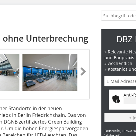
n ohne Unterbrechung
DBZ 
» Relevante New
und Baupraxis
» wöchentlich
» Kostenlos un
Anti-R
ner Standorte in der neuen
ebs in Berlin Friedrichshain. Das von
» J
 DGNB zertifiziertes Green Building
iter. Um die hohen Energiesparvorgaben
Beispiele, Hinweis
en Bereichen für LED-Leuchten. Das
Widerruf