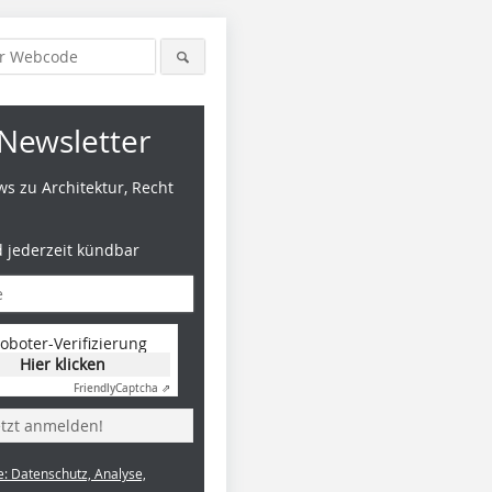
Newsletter
s zu Architektur, Recht
d jederzeit kündbar
oboter-Verifizierung
Hier klicken
Friendly
Captcha ⇗
etzt anmelden!
e: Datenschutz, Analyse,