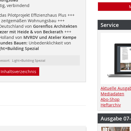
tig, verbindend
as Pilotprojekt Effizienzhaus Plus +++
 zeitgemäßen Wohnungsbau +++
Service
Deutschland von
Gorenflos Architekten
Fezer mit Heide & von Beckerath
+++
olland von
MVRDV und Atelier Kempe
undes Bauen:
Unbedenklichkeit von
ght+Building Spezial
essort: Light+Building Spezial
Inhaltsverzeichnis
Aktuelle Ausga
Mediadaten
Abo-Shop
Heftarchiv
Ausgabe 07