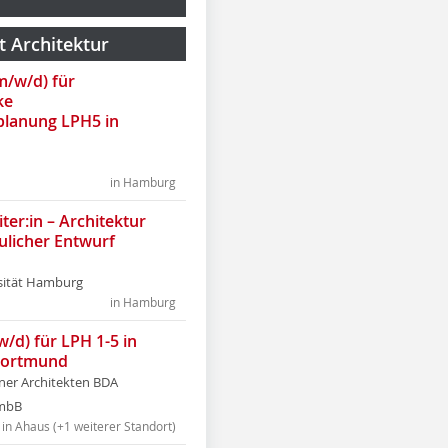
t Architektur
(m/w/d) für
ke
lanung LPH5 in
in Hamburg
ter:in – Architektur
ulicher Entwurf
sität Hamburg
in Hamburg
w/d) für LPH 1-5 in
Dortmund
tner Architekten BDA
tmbB
in Ahaus (+1 weiterer Standort)