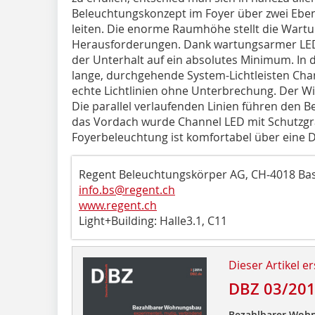
Beleuchtungskonzept im Foyer über zwei Ebe
leiten. Die enorme Raumhöhe stellt die Wart
Herausforderungen. Dank wartungsarmer LED-
der Unterhalt auf ein absolutes Minimum. In 
lange, durchgehende System-Lichtleisten Chan
echte Lichtlinien ohne Unterbrechung. Der Wir
Die parallel verlaufenden Linien führen den B
das Vordach wurde Channel LED mit Schutzgrad 
Foyerbeleuchtung ist komfortabel über eine D
Regent Beleuchtungskörper AG, CH‑4018 Bas
info.bs@regent.ch
www.regent.ch
Light+Building: Halle3.1, C11
Dieser Artikel er
DBZ 03/20
Bezahlbarer Woh