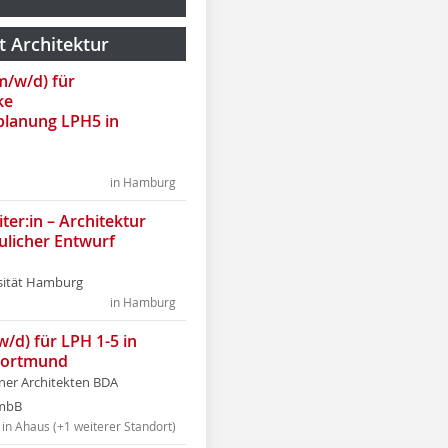
t Architektur
(m/w/d) für
ke
lanung LPH5 in
in Hamburg
ter:in – Architektur
ulicher Entwurf
sität Hamburg
in Hamburg
w/d) für LPH 1-5 in
Dortmund
tner Architekten BDA
tmbB
in Ahaus (+1 weiterer Standort)