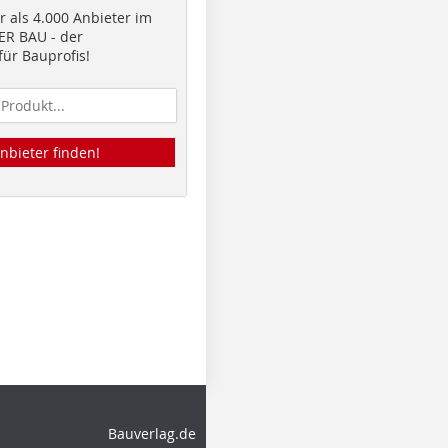
 als 4.000 Anbieter im
R BAU - der
ür Bauprofis!
nbieter finden!
Bauverlag.de