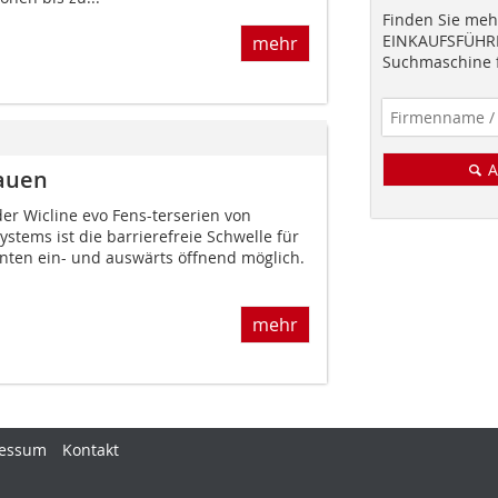
Finden Sie mehr
EINKAUFSFÜHRE
mehr
Suchmaschine f
A
Bauen
er Wicline evo Fens-terserien von
stems ist die barrierefreie Schwelle für
anten ein- und auswärts öffnend möglich.
mehr
essum
Kontakt