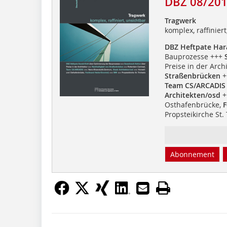
DBZ 08/20
Tragwerk
komplex, raffinier
DBZ Heftpate Hara
Bauprozesse +++
Preise in der Arch
Straßenbrücken
+
Team CS/ARCADIS
Architekten/osd
+
Osthafenbrücke,
F
Propsteikirche St. 
Abonnement