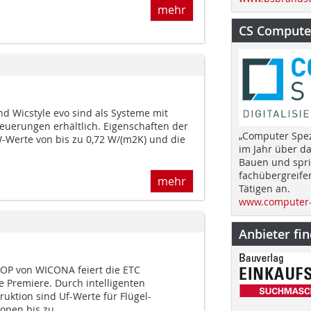
mehr
CS Computer
nd Wicstyle evo sind als Systeme mit
Neuerungen erhältlich. Eigenschaften der
„Computer Spez
-Werte von bis zu 0,72 W/(m2K) und die
im Jahr über d
Bauen und spri
fachübergreife
mehr
Tätigen an.
www.computer-
Anbieter fi
OP von WICONA feiert die ETC
e Premiere. Durch intelligenten
ruktion sind Uf-Werte für Flügel-
nen bis zu...