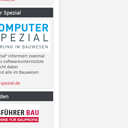
 Spezial
ial“ informiert zweimal
as softwareunterstützte
cht dabei
nd alle im Bauwesen
spezial.de
nden