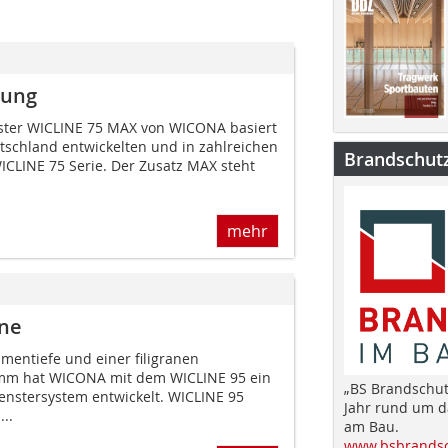
nung
ter WICLINE 75 MAX von WICONA basiert
utschland entwickelten und in zahlreichen
Brandschut
CLINE 75 Serie. Der Zusatz MAX steht
mehr
one
entiefe und einer filigranen
?mm hat WICONA mit dem WICLINE 95 ein
„BS Brandschut
Fenstersystem entwickelt. WICLINE 95
Jahr rund um 
...
am Bau.
www.bsbrandsc