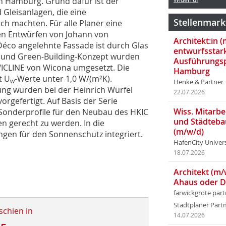
 Hamburg. Grund dafür ist der
Gleisanlagen, die eine
Stellenmark
h machten. Für alle Planer eine
n Entwürfen von Johann von
Architekt:in 
 Déco angelehnte Fassade ist durch Glas
entwurfsstar
f und Green-Building-Konzept wurden
Ausführungsp
WICLINE von Wicona umgesetzt. Die
Hamburg
t U
-Werte unter 1,0 W/(m²K).
w
Henke & Partner
ung wurden bei der Heinrich Würfel
22.07.2026
rgefertigt. Auf Basis der Serie
Wiss. Mitarbei
onderprofile für den Neubau des HKIC
und Städteba
n gerecht zu werden. In die
(m/w/d)
ngen für den Sonnenschutz integriert.
HafenCity Univer
18.07.2026
Architekt (m/
Ahaus oder 
farwickgrote par
Stadtplaner Par
schien in
14.07.2026