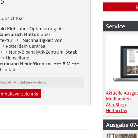
15
t, unsichtbar
Service
ld Kloft
über Optimierung der
Sauerbruch Hutton
über
itektur +++
Nachhaltigkeit von
++ Rotterdam Centraal,
+++ Nano-Bioanalytik-Zentrum,
Staab
++ Honsellund
erdinand Heide/Grontmij
+++
BIM
+++
Trinitatis
Ressort: Produktanwendung
Aktuelle Ausga
Inhaltsverzeichnis
Mediadaten
Abo-Shop
Heftarchiv
Ausgabe 07