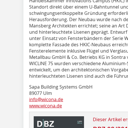
Handelskammer Innovations Campus (HKIC) in
Standort direkt über einem U-Bahntunnel und 
schwingungsentkoppelte Gründung erforderlic
Herausforderung. Der Neubau wurde nach de
Mansberg Architekten errichtet; seine an Art
und hinterleuchtete Lisenen geprägt. Entwur
unter Einsatz von Fensterbändern der Serie 
komplette Fassade des HKIC-Neubaus erreich
Fensterelemente inklusive Flügel und Verglas
Metallbau GmbH & Co. Betriebs KG in Sontra vo
WICLINE 75 wurden verschiedene Aluminium-S
entwickelt, um den architektonischen Vorgabe
hinterleuchteten Lisenen sind auch die Führu
Sapa Building Systems GmbH
89077 Ulm
info@wicona.de
www.wicona.de
Dieser Artikel er