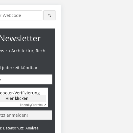
Newsletter
s zu Architektur, Recht
d jederzeit kündbar
oboter-Verifizierung
Hier klicken
Friendly
Captcha ⇗
etzt anmelden!
e: Datenschutz, Analyse,