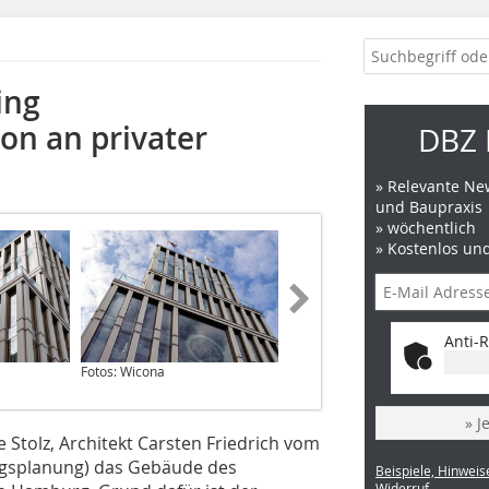
ing
on an privater
DBZ 
» Relevante New
und Baupraxis
» wöchentlich
» Kostenlos un
Anti-R
Fotos: Wicona
» J
 Stolz, Architekt Carsten Friedrich vom
gsplanung) das Gebäude des
Beispiele, Hinweis
Widerruf