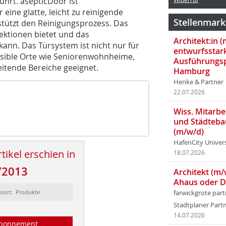
hrt. asepticDoor ist
eine glatte, leicht zu reinigende
Stellenmark
rstützt den Reinigungsprozess. Das
fektionen bietet und das
Architekt:in 
ann. Das Türsystem ist nicht nur für
entwurfsstar
nsible Orte wie Seniorenwohnheime,
Ausführungsp
itende Bereiche geeignet.
Hamburg
Henke & Partner
22.07.2026
Wiss. Mitarbei
und Städteba
(m/w/d)
HafenCity Univer
tikel erschien in
18.07.2026
/2013
Architekt (m/
Ahaus oder 
ssort: Produkte
farwickgrote par
Stadtplaner Par
14.07.2026
bonnement