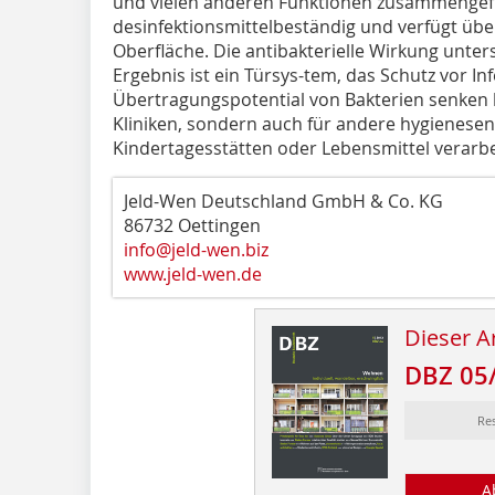
und vielen anderen Funktionen zusammengefü
desinfektionsmittelbeständig und verfügt über 
Oberfläche. Die antibakterielle Wirkung unte
Ergebnis ist ein Türsys-tem, das Schutz vor In
Übertragungspotential von Bakterien senken k
Kliniken, sondern auch für andere hygienese
Kindertagesstätten oder Lebensmittel verarbe
Jeld-Wen Deutschland GmbH & Co. KG
86732 Oettingen
info@jeld-wen.biz
www.jeld-wen.de
Dieser Ar
DBZ 05
Re
A