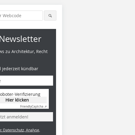
Newsletter
s zu Architektur, Recht
d jederzeit kündbar
oboter-Verifizierung
Hier klicken
Friendly
Captcha ⇗
etzt anmelden!
e: Datenschutz, Analyse,