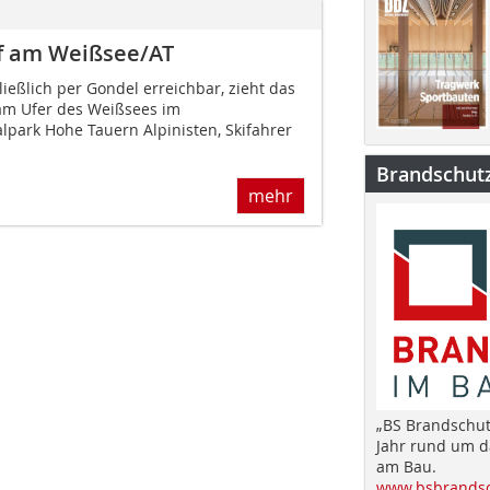
rf am Weißsee/AT
ießlich per Gondel erreichbar, zieht das
am Ufer des Weißsees im
lpark Hohe Tauern Alpinisten, Skifahrer
Brandschut
mehr
„BS Brandschut
Jahr rund um 
am Bau.
www.bsbrandsc