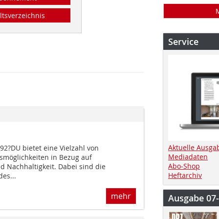
ltsverzeichnis
Service
Aktuelle Ausga
92?DU bietet eine Vielzahl von
Mediadaten
gsmöglichkeiten in Bezug auf
Abo-Shop
nd Nachhaltigkeit. Dabei sind die
Heftarchiv
es...
mehr
Ausgabe 07