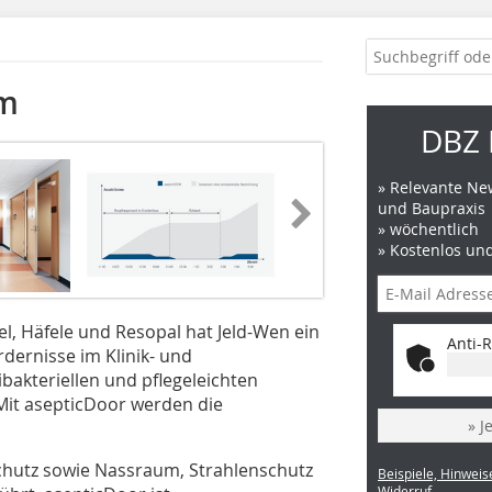
em
DBZ 
» Relevante New
und Baupraxis
» wöchentlich
» Kostenlos un
l, Häfele und Resopal hat Jeld-Wen ein
Anti-R
rdernisse im Klinik- und
akteriellen und pflegeleichten
Mit asepticDoor werden die
» J
schutz sowie Nassraum, Strahlenschutz
Beispiele, Hinweis
Widerruf