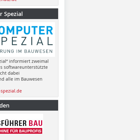
 Spezial
ial“ informiert zweimal
as softwareunterstützte
cht dabei
nd alle im Bauwesen
spezial.de
nden