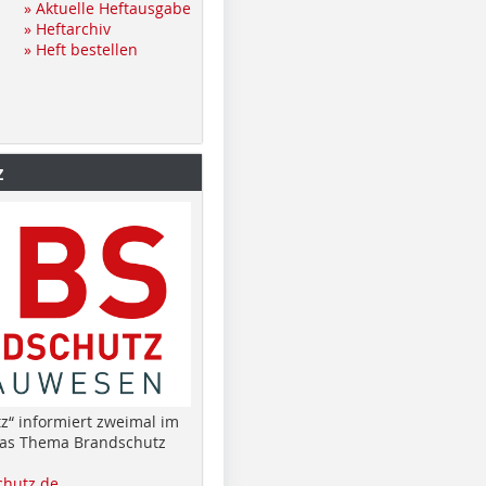
» Aktuelle Heftausgabe
» Heftarchiv
» Heft bestellen
z
z“ informiert zweimal im
das Thema Brandschutz
hutz.de