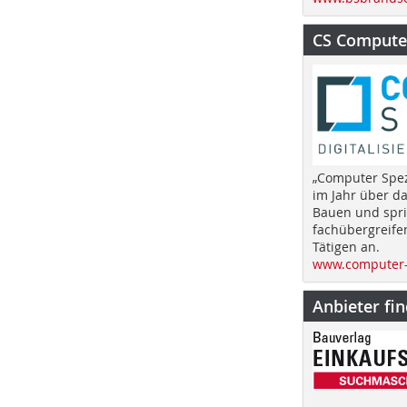
CS Computer
„Computer Spez
im Jahr über d
Bauen und spri
fachübergreife
Tätigen an.
www.computer-
Anbieter fi