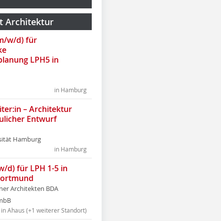
t Architektur
(m/w/d) für
ke
lanung LPH5 in
in Hamburg
ter:in – Architektur
ulicher Entwurf
sität Hamburg
in Hamburg
w/d) für LPH 1-5 in
Dortmund
tner Architekten BDA
tmbB
in Ahaus (+1 weiterer Standort)