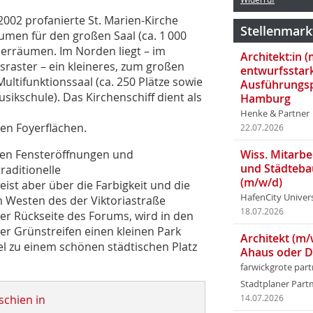
 2002 profanierte St. Marien-Kirche
Stellenmark
umen für den großen Saal (ca. 1 000
derräumen. Im Norden liegt – im
Architekt:in 
sraster – ein kleineres, zum großen
entwurfsstar
ltifunktionssaal (ca. 250 Plätze sowie
Ausführungsp
sikschule). Das Kirchenschiff dient als
Hamburg
Henke & Partner
en Foyerflächen.
22.07.2026
gen Fensteröffnungen und
Wiss. Mitarbei
und Städteba
raditionelle
(m/w/d)
ist aber über die Farbigkeit und die
HafenCity Univer
m Westen des der Viktoriastraße
18.07.2026
der Rückseite des Forums, wird in den
r Grünstreifen einen kleinen Park
Architekt (m/
el zu einem schönen städtischen Platz
Ahaus oder 
farwickgrote par
Stadtplaner Par
schien in
14.07.2026