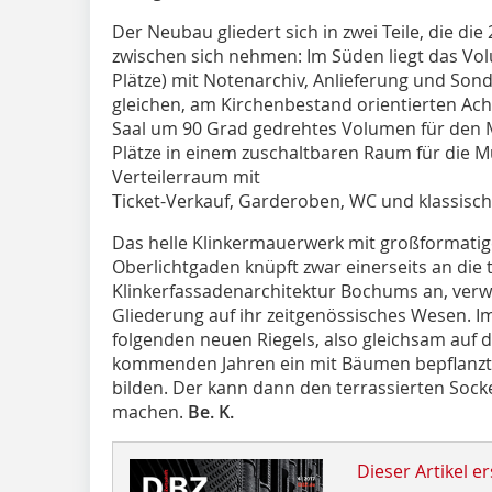
Der Neubau gliedert sich in zwei Teile, die die
zwischen sich nehmen: Im Süden liegt das Vol
Plätze) mit Notenarchiv, Anlieferung und Son
gleichen, am Kirchenbestand orientierten Ach
Saal um 90 Grad gedrehtes Volumen für den Mu
Plätze in einem zuschaltbaren Raum für die Mu
Verteilerraum mit
Ticket-Verkauf, Garderoben, WC und klassisch
Das helle Klinkermauerwerk mit großformati
Oberlichtgaden knüpft zwar einerseits an die t
Klinkerfassadenarchitektur Bochums an, verwe
Gliederung auf ihr zeitgenössisches Wesen. I
folgenden neuen Riegels, also gleichsam auf 
kommenden Jahren ein mit Bäumen bepflanzte
bilden. Der kann dann den terrassierten Sock
machen.
Be. K.
Dieser Artikel er