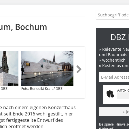
rum, Bochum
DBZ 
» Relevante New
und Baupraxis
» wöchentlich
» Kostenlos un
/ DBZ
Foto: Benedikt Kraft / DBZ
Foto: Benedikt Kraft / DBZ
Anti-R
e nach einem eigenen Konzerthaus
» J
seit Ende 2016 wohl gestillt, hier
 fertiggestellte Entwurf des
Beispiele, Hinweis
lich eröffnet werden.
Widerruf