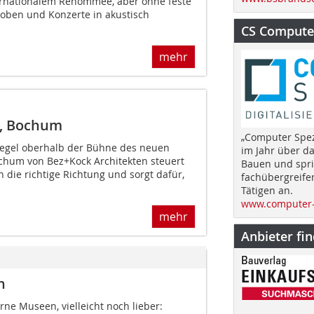
ternationalem Renommee, aber ohne feste
Proben und Konzerte in akustisch
CS Computer
mehr
r, Bochum
„Computer Spez
egel oberhalb der Bühne des neuen
im Jahr über d
chum von Bez+Kock Architekten steuert
Bauen und spri
 die richtige Richtung und sorgt dafür,
fachübergreife
Tätigen an.
www.computer-
mehr
Anbieter fi
n
ne Museen, vielleicht noch lieber: