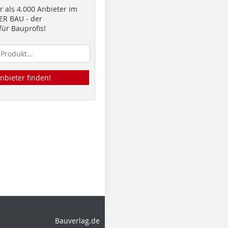
 als 4.000 Anbieter im
R BAU - der
ür Bauprofis!
nbieter finden!
Bauverlag.de