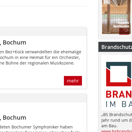
r, Bochum
Brandschut
kten Bez+Kock verwandelten die ehemalige
Bochum in eine Heimat für ein Orchester,
ne Bühne der regionalen Musikszene.
mehr
„BS Brandschut
r, Bochum
Jahr rund um 
am Bau.
ndeten Bochumer Symphoniker haben
www.bsbrandsc