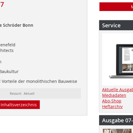
17
Service
e Schröder Bonn
ienefeld
hitects
n
Baukultur
 Vorteile der monolithischen Bauweise
Aktuelle Ausga
Ressort: Aktuell
Mediadaten
Abo-Shop
Inhaltsverzeichnis
Heftarchiv
Ausgabe 07