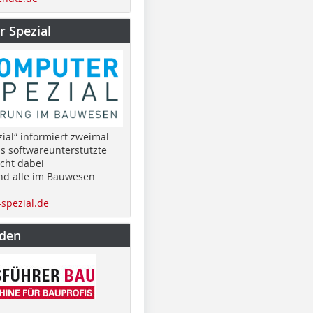
 Spezial
ial“ informiert zweimal
as softwareunterstützte
cht dabei
nd alle im Bauwesen
spezial.de
nden