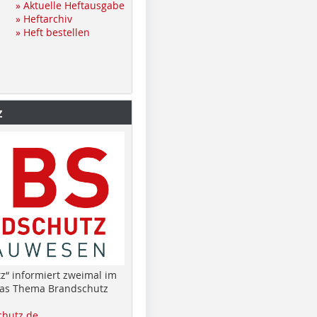
» Aktuelle Heftausgabe
» Heftarchiv
» Heft bestellen
z
z“ informiert zweimal im
das Thema Brandschutz
hutz.de