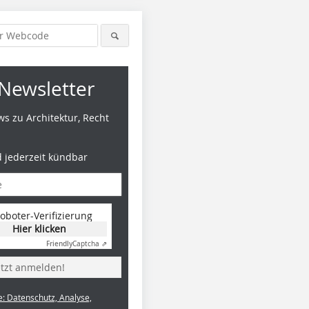
Newsletter
s zu Architektur, Recht
d jederzeit kündbar
Foto: Benedikt Kraft / DBZ
Foto: Bene
oboter-Verifizierung
Hier klicken
Friendly
Captcha ⇗
etzt anmelden!
e: Datenschutz, Analyse,