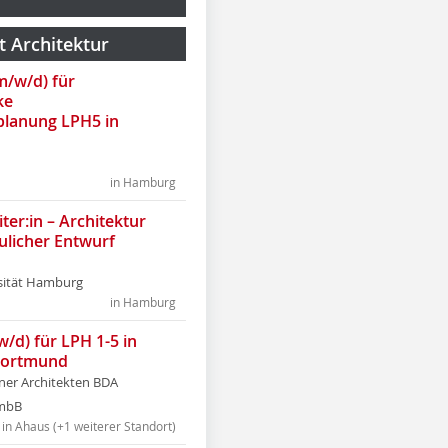
t Architektur
(m/w/d) für
ke
lanung LPH5 in
in Hamburg
ter:in – Architektur
ulicher Entwurf
sität Hamburg
in Hamburg
w/d) für LPH 1-5 in
Dortmund
tner Architekten BDA
tmbB
in Ahaus (+1 weiterer Standort)