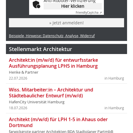
Anti-Roboter-Verifizierung
Hier klicken
Friendly
Captcha ⇗
» Jetzt anmelden!
Beispiele, Hinweise: Datenschutz, Analyse, Widerruf
Stellenmarkt Architektur
Architekt:in (m/w/d) für entwurfsstarke
Ausführungsplanung LPH5 in Hamburg
Henke & Partner
22.07.2026
in Hamburg
Wiss. Mitarbeiter:in – Architektur und
Städtebaulicher Entwurf (m/w/d)
HafenCity Universität Hamburg
18.07.2026
in Hamburg
Architekt (m/w/d) für LPH 1-5 in Ahaus oder
Dortmund
farwickgrote partner Architekten BDA Stadtplaner PartmbB