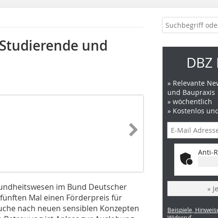
 Studierende und
DBZ 
» Relevante New
und Baupraxis
» wöchentlich
» Kostenlos un
Anti-R
sundheitswesen im Bund Deutscher
» J
 fünften Mal einen Förderpreis für
Suche nach neuen sensiblen Konzepten
Beispiele, Hinweis
Widerruf