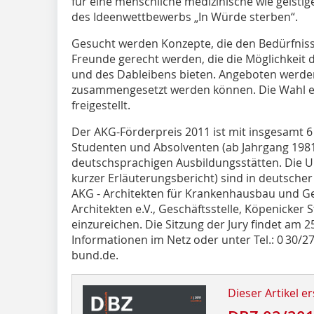
für eine menschliche medizinische wie geistig
des Ideenwettbewerbs „In Würde sterben“.
Gesucht werden Konzepte, die den Bedürfniss
Freunde gerecht werden, die die Möglichkei
und des Dableibens bieten. Angeboten werde
zusammengesetzt werden können. Die Wahl ei
freigestellt.
Der AKG-Förderpreis 2011 ist mit insgesamt 6 
Studenten und Absolventen (ab Jahrgang 1981)
deutschsprachigen Ausbildungsstätten. Die Un
kurzer Erläuterungsbericht) sind in deutscher
AKG - Architekten für Krankenhausbau und 
Architekten e.V., Geschäftsstelle, Köpenicker S
einzureichen. Die Sitzung der Jury findet am 2
Informationen im Netz oder unter Tel.: 0 30/
bund.de.
Dieser Artikel er