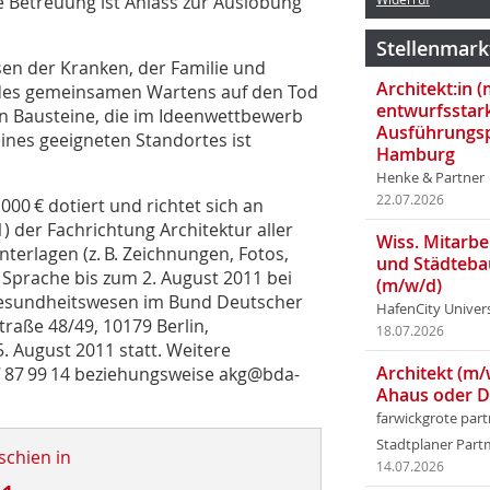
e Betreuung ist Anlass zur Auslobung
Stellenmark
en der Kranken, der Familie und
Architekt:in 
t des gemeinsamen Wartens auf den Tod
entwurfsstar
n Bausteine, die im Ideenwettbewerb
Ausführungsp
nes geeigneten Standortes ist
Hamburg
Henke & Partner
22.07.2026
000 € dotiert und richtet sich an
 der Fachrichtung Architektur aller
Wiss. Mitarbei
terlagen (z. B. Zeichnungen, Fotos,
und Städteba
 Sprache bis zum 2. August 2011 bei
(m/w/d)
Gesundheitswesen im Bund Deutscher
HafenCity Univer
traße 48/49, 10179 Berlin,
18.07.2026
5. August 2011 statt. Weitere
Architekt (m/
27 87 99 14 beziehungsweise akg@bda-
Ahaus oder 
farwickgrote par
Stadtplaner Par
schien in
14.07.2026