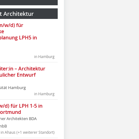
t Architektur
(m/w/d) für
ke
lanung LPH5 in
in Hamburg
ter:in – Architektur
ulicher Entwurf
sität Hamburg
in Hamburg
w/d) für LPH 1-5 in
Dortmund
tner Architekten BDA
tmbB
in Ahaus (+1 weiterer Standort)