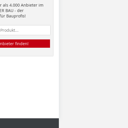
 als 4.000 Anbieter im
R BAU - der
ür Bauprofis!
nbieter finden!