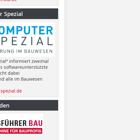
 Spezial
ial“ informiert zweimal
as softwareunterstützte
cht dabei
nd alle im Bauwesen
spezial.de
nden