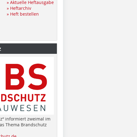
» Aktuelle Heftausgabe
» Heftarchiv
» Heft bestellen
z
z“ informiert zweimal im
das Thema Brandschutz
hutz.de