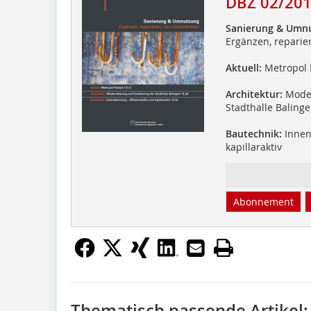
DBZ 02/20
Sanierung & Umn
Ergänzen, reparie
Aktuell:
Metropol 
Architektur:
Moder
Stadthalle Baling
Bautechnik:
Innen
kapillaraktiv
Abonnement
Thematisch passende Artikel: