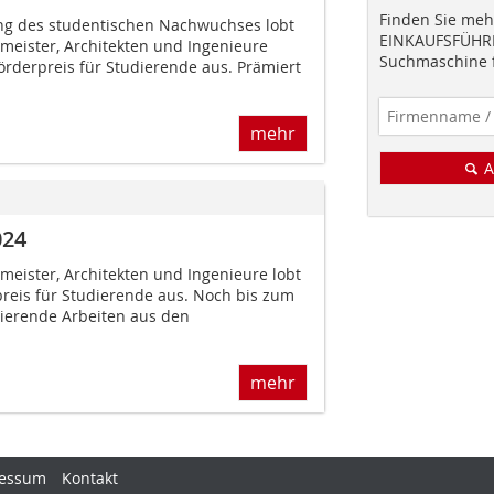
Finden Sie mehr
g des studentischen Nachwuchses lobt
EINKAUFSFÜHRE
eister, Architekten und Ingenieure
Suchmaschine f
örderpreis für Studierende aus. Prämiert
mehr
A
024
eister, Architekten und Ingenieure lobt
reis für Studierende aus. Noch bis zum
ierende Arbeiten aus den
mehr
essum
Kontakt