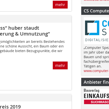
mehr
CS Computer
ss“ huber staudt
ierung & Umnutzung“
möglichkeiten an bereits Bestehendes
ine schöne Aussicht, ein Baum oder ein
„Computer Spez
gebäude bieten Bezugspunkte, die wir
im Jahr über d
Bauen und spri
fachübergreife
mehr
Tätigen an.
www.computer-
Anbieter fi
eis 2019