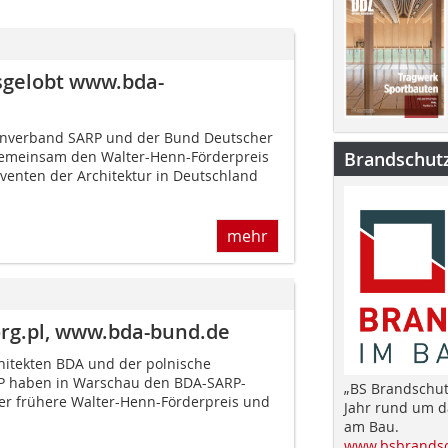
sgelobt www.bda-
tenverband SARP und der Bund Deutscher
gemeinsam den Walter-Henn-Förderpreis
Brandschut
venten der Architektur in Deutschland
mehr
rg.pl, www.bda-bund.de
hitekten BDA und der polnische
P haben in Warschau den BDA-SARP-
„BS Brandschut
r frühere Walter-Henn-Förderpreis und
Jahr rund um 
am Bau.
www.bsbrandsc