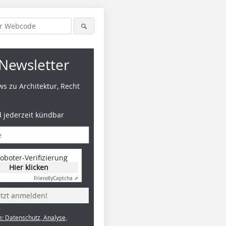
Newsletter
s zu Architektur, Recht
d jederzeit kündbar
oboter-Verifizierung
Hier klicken
Friendly
Captcha ⇗
etzt anmelden!
e: Datenschutz, Analyse,