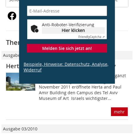
Anti-Roboter-Verifizierung
Hier klicken
Friendly
Captcha ⇗
Thematisch passende Artikel:
Melden Sie sich jetzt an!
Ausgabe 12/2011
Beispiele, Hinweise: Datenschutz, Analyse,
Herta and Paul Amir Building, Tel Aviv
Widerruf
Entworfen von Preston Scott Cohen ergänzt
das 18?120?m² große und Anfang
November 2011 eröffnete Herta and Paul
Amir Building den Campus des Tel Aviv
Museum of Art  Israels wichtigster...
mehr
Ausgabe 03/2010