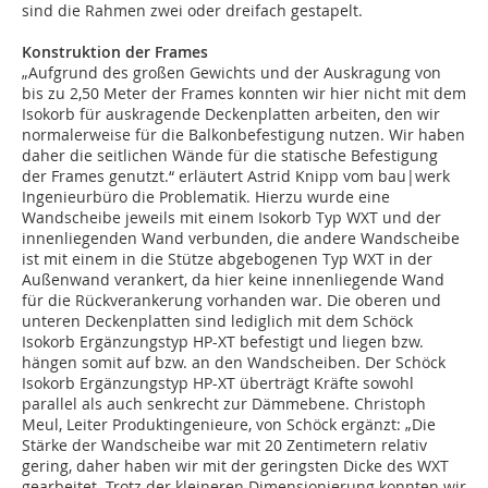
sind die Rahmen zwei oder dreifach gestapelt.
Konstruktion der Frames
„Aufgrund des großen Gewichts und der Auskragung von
bis zu 2,50 Meter der Frames konnten wir hier nicht mit dem
Isokorb für auskragende Deckenplatten arbeiten, den wir
normalerweise für die Balkonbefestigung nutzen. Wir haben
daher die seitlichen Wände für die statische Befestigung
der Frames genutzt.“ erläutert Astrid Knipp vom bau|werk
Ingenieurbüro die Problematik. Hierzu wurde eine
Wandscheibe jeweils mit einem Isokorb Typ WXT und der
innenliegenden Wand verbunden, die andere Wandscheibe
ist mit einem in die Stütze abgebogenen Typ WXT in der
Außenwand verankert, da hier keine innenliegende Wand
für die Rückverankerung vorhanden war. Die oberen und
unteren Deckenplatten sind lediglich mit dem Schöck
Isokorb Ergänzungstyp HP-XT befestigt und liegen bzw.
hängen somit auf bzw. an den Wandscheiben. Der Schöck
Isokorb Ergänzungstyp HP-XT überträgt Kräfte sowohl
parallel als auch senkrecht zur Dämmebene. Christoph
Meul, Leiter Produktingenieure, von Schöck ergänzt: „Die
Stärke der Wandscheibe war mit 20 Zentimetern relativ
gering, daher haben wir mit der geringsten Dicke des WXT
gearbeitet. Trotz der kleineren Dimensionierung konnten wir