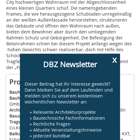
City hochwertigen Wohnraum mit der Abgeschlossenheit
eines kleinen Quartiers schuf. Die namensgebenden
Frames, die wie herausgezogene Schubladen unregelmäßig
an der weißen Außenfassade hervorstehen, strukturieren
das Gebäude und öffnen den Wohnraum nach außen,
bieten dem Bewohner aber durch den umliegenden
Rahmen Schutz und Geborgenheit. Die Befestigung der
Betonrahmen schien bei diesem Projekt anfangs wegen des
hohen Gewichts schwer realisierbar, doch mit Hilfe des
Schöck Isokorb Typ WXT konnte die erforderliche
x
Tragfähigkeit der auskragenden Wandscheiben und somit
DBZ Newsletter
der „Frames“ problemlos erreicht werden.
Projektdaten
Dieser Beitrag hat Ihr Interesse geweckt?
Dann bleiben Sie auf dem Laufenden und
Bauherr:
S.I.E. Soini Immobilienentwicklung GmbH
melden sich zu unserem kostenlosen
Bauherrenvertretung / Projektsteuerung:
BerloReal
wöchentlichen Newsletter an:
GmbH, Köln
Architekt:
Boris Enning Architekt BDA Stadtplaner, Köln
» Relevante Architekturprojekte
Bauunternehmer:
Peter Gross Bau GmbH, St. Ingbert
» Bautechnische Fachinformationen
Tragwerksplaner:
bau|werk Ingenieurbüro GmbH &
» Rechtliche Fragen
Co.KG Ingenieurbüro Klär & Kühnrich, Ötigheim
» Aktuelle Veranstaltungshinweise
Balkone:
Schöck Isokorb Typ WXT, Schöck Isokorb Typ KXT,
» jederzeit kündbar
Schöck Isokorb Ergänzungstyp HP-XT, Schöck Tron-sole