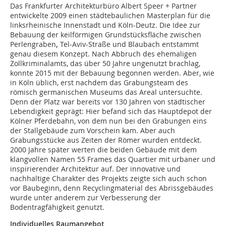
Das Frankfurter Architekturbüro Albert Speer + Partner
entwickelte 2009 einen städtebaulichen Masterplan für die
linksrheinische Innenstadt und Köln-Deutz. Die Idee zur
Bebauung der keilförmigen Grundstücksfläche zwischen
Perlengraben
,
Tel-Aviv-Straße und Blaubach entstammt
genau diesem Konzept. Nach Abbruch des ehemaligen
Zollkriminalamts, das über 50 Jahre ungenutzt brachlag,
konnte 2015 mit der Bebauung begonnen werden. Aber, wie
in Köln üblich, erst nachdem das Grabungsteam des
römisch germanischen Museums das Areal untersuchte.
Denn der Platz war bereits vor 130 Jahren von städtischer
Lebendigkeit geprägt: Hier befand sich das Hauptdepot der
Kölner Pferdebahn, von dem nun bei den Grabungen eins
der Stallgebäude zum Vorschein kam. Aber auch
Grabungsstücke aus Zeiten der Römer wurden entdeckt.
2000 Jahre später werten die beiden Gebäude mit dem
klangvollen Namen 55 Frames das Quartier mit urbaner und
inspirierender Architektur auf. Der innovative und
nachhaltige Charakter des Projekts zeigte sich auch schon
vor Baubeginn, denn Recyclingmaterial des Abrissgebäudes
wurde unter anderem zur Verbesserung der
Bodentragfähigkeit genutzt.
Individuelles Raumangebot