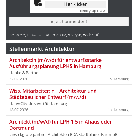
Hier klicken
Friendly
Captcha ⇗
» Jetzt anmelden!
Beispiele, Hinweise: Datenschutz, Analyse, Widerruf
Stellenmarkt Architektur
Architekt:in (m/w/d) für entwurfsstarke
Ausführungsplanung LPH5 in Hamburg
Henke & Partner
22.07.2026
in Hamburg
Wiss. Mitarbeiter:in – Architektur und
Städtebaulicher Entwurf (m/w/d)
HafenCity Universität Hamburg
18.07.2026
in Hamburg
Architekt (m/w/d) für LPH 1-5 in Ahaus oder
Dortmund
farwickgrote partner Architekten BDA Stadtplaner PartmbB