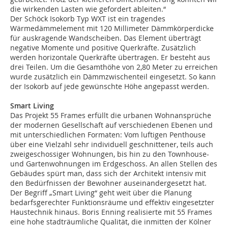
die wirkenden Lasten wie gefordert ableiten.“
Der Schöck Isokorb Typ WXT ist ein tragendes
Wärmedämmelement mit 120 Millimeter Dämmkörperdicke
für auskragende Wandscheiben. Das Element überträgt
negative Momente und positive Querkräfte. Zusätzlich
werden horizontale Querkräfte übertragen. Er besteht aus
drei Teilen. Um die Gesamthöhe von 2,80 Meter zu erreichen
wurde zusätzlich ein Dämmzwischenteil eingesetzt. So kann
der Isokorb auf jede gewünschte Höhe angepasst werden.
Smart Living
Das Projekt 55 Frames erfüllt die urbanen Wohnansprüche
der modernen Gesellschaft auf verschiedenen Ebenen und
mit unterschiedlichen Formaten: Vom luftigen Penthouse
über eine Vielzahl sehr individuell geschnittener, teils auch
zweigeschossiger Wohnungen, bis hin zu den Townhouse-
und Gartenwohnungen im Erdgeschoss. An allen Stellen des
Gebäudes spürt man, dass sich der Architekt intensiv mit
den Bedürfnissen der Bewohner auseinandergesetzt hat.
Der Begriff „Smart Living“ geht weit über die Planung
bedarfsgerechter Funktionsräume und effektiv eingesetzter
Haustechnik hinaus. Boris Enning realisierte mit 55 Frames
eine hohe stadträumliche Qualität, die inmitten der Kölner