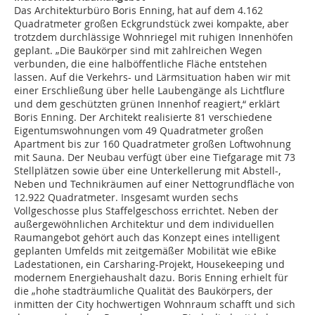
Das Architekturbüro Boris Enning, hat auf dem 4.162
Quadratmeter großen Eckgrundstück zwei kompakte, aber
trotzdem durchlässige Wohnriegel mit ruhigen Innenhöfen
geplant. „Die Baukörper sind mit zahlreichen Wegen
verbunden, die eine halböffentliche Fläche entstehen
lassen. Auf die Verkehrs- und Lärmsituation haben wir mit
einer Erschließung über helle Laubengänge als Lichtflure
und dem geschützten grünen Innenhof reagiert,“ erklärt
Boris Enning. Der Architekt realisierte 81 verschiedene
Eigentumswohnungen vom 49 Quadratmeter großen
Apartment bis zur 160 Quadratmeter großen Loftwohnung
mit Sauna. Der Neubau verfügt über eine Tiefgarage mit 73
Stellplätzen sowie über eine Unterkellerung mit Abstell-,
Neben und Technikräumen auf einer Nettogrundfläche von
12.922 Quadratmeter. Insgesamt wurden sechs
Vollgeschosse plus Staffelgeschoss errichtet. Neben der
außergewöhnlichen Architektur und dem individuellen
Raumangebot gehört auch das Konzept eines intelligent
geplanten Umfelds mit zeitgemäßer Mobilität wie eBike
Ladestationen, ein Carsharing-Projekt, Housekeeping und
modernem Energiehaushalt dazu. Boris Enning erhielt für
die „hohe stadträumliche Qualität des Baukörpers, der
inmitten der City hochwertigen Wohnraum schafft und sich