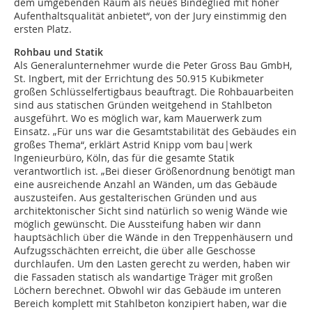
dem umgebenden Raum als neues Bindeglied mit hoher
Aufenthaltsqualität anbietet“, von der Jury einstimmig den
ersten Platz.
Rohbau und Statik
Als Generalunternehmer wurde die Peter Gross Bau GmbH,
St. Ingbert, mit der Errichtung des 50.915 Kubikmeter
großen Schlüsselfertigbaus beauftragt. Die Rohbauarbeiten
sind aus statischen Gründen weitgehend in Stahlbeton
ausgeführt. Wo es möglich war, kam Mauerwerk zum
Einsatz. „Für uns war die Gesamtstabilität des Gebäudes ein
großes Thema“, erklärt Astrid Knipp vom bau|werk
Ingenieurbüro, Köln, das für die gesamte Statik
verantwortlich ist. „Bei dieser Größenordnung benötigt man
eine ausreichende Anzahl an Wänden, um das Gebäude
auszusteifen. Aus gestalterischen Gründen und aus
architektonischer Sicht sind natürlich so wenig Wände wie
möglich gewünscht. Die Aussteifung haben wir dann
hauptsächlich über die Wände in den Treppenhäusern und
Aufzugsschächten erreicht, die über alle Geschosse
durchlaufen. Um den Lasten gerecht zu werden, haben wir
die Fassaden statisch als wandartige Träger mit großen
Löchern berechnet. Obwohl wir das Gebäude im unteren
Bereich komplett mit Stahlbeton konzipiert haben, war die