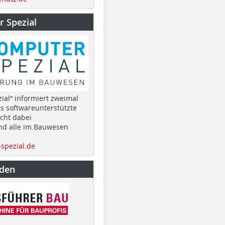
 Spezial
ial“ informiert zweimal
as softwareunterstützte
cht dabei
nd alle im Bauwesen
spezial.de
nden