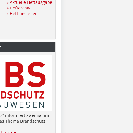
» Aktuelle Heftausgabe
» Heftarchiv
» Heft bestellen
z
z“ informiert zweimal im
das Thema Brandschutz
hutz.de