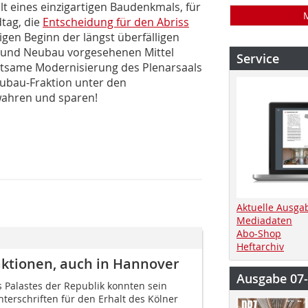
lt eines einzigartigen Baudenkmals, für
tag, die
Entscheidung für den Abriss
gen Beginn der längst überfälligen
ss und Neubau vorgesehenen Mittel
Service
utsame Modernisierung des Plenarsaals
Neubau-Fraktion unter den
wahren und sparen!
Aktuelle Ausga
Mediadaten
Abo-Shop
Heftarchiv
aktionen, auch in Hannover
Ausgabe 07
 Palastes der Republik konnten sein
terschriften für den Erhalt des Kölner