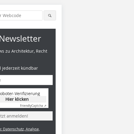
Newsletter
s zu Architektur, Recht
d jederzeit kündbar
oboter-Verifizierung
Hier klicken
Friendly
Captcha ⇗
etzt anmelden!
e: Datenschutz, Analyse,