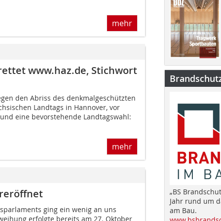
mehr
ettet www.haz.de, Stichwort
Brandschut
egen den Abriss des denkmalgeschützten
chsischen Landtags in Hannover, vor
 und eine bevorstehende Landtagswahl:
mehr
reröffnet
„BS Brandschut
Jahr rund um 
sparlaments ging ein wenig an uns
am Bau.
inweihung erfolgte bereits am 27. Oktober
www.bsbrandsc