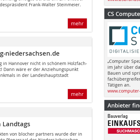
despräsident Frank-Walter Steinmeier.
CS Computer
mehr
ag-niedersachsen.de
„Computer Spez
g in Hannover nicht in schönem Holz­fach­
im Jahr über d
st! Dann wäre er der Anziehungspunkt
Bauen und spri
enkmals in der Landeshauptstadt
fachübergreife
Tätigen an.
www.computer-
mehr
Anbieter fi
n Landtags
kten von blocher partners wurde der in
te Plenarsaal des Niedersächsischen