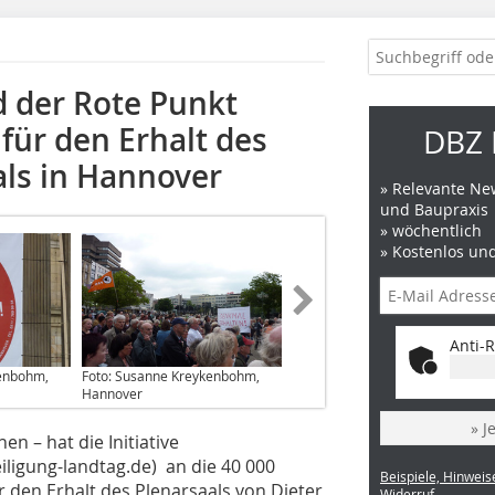
d der Rote Punkt
für den Erhalt des
DBZ 
ls in Hannover
» Relevante New
und Baupraxis
» wöchentlich
» Kostenlos un
Anti-R
kenbohm,
Foto: Susanne Kreykenbohm,
Hannover
» J
n – hat die Initiative
ligung-landtag.de) an die 40 000
Beispiele, Hinweis
r den Erhalt des Plenarsaals von Dieter
Widerruf