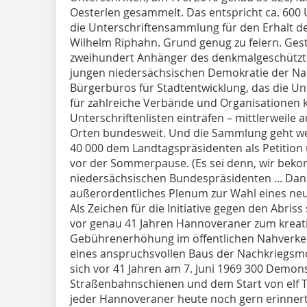
Oesterlen gesammelt. Das entspricht ca. 600 
die Unterschriftensammlung für den Erhalt d
Wilhelm Riphahn. Grund genug zu feiern. Ge
zweihundert Anhänger des denkmalgeschützt
jungen niedersächsischen Demokratie der Nachk
Bürgerbüros für Stadtentwicklung, das die U
für zahlreiche Verbände und Organisationen ko
Unterschriftenlisten einträfen – mittlerweile
Orten bundesweit. Und die Sammlung geht weit
40 000 dem Landtagspräsidenten als Petition
vor der Sommerpause. (Es sei denn, wir bek
niedersächsischen Bundespräsidenten ... D
außerordentliches Plenum zur Wahl eines neu
Als Zeichen für die Initiative gegen den Abris
vor genau 41 Jahren Hannoveraner zum kreati
Gebührenerhöhung im öffentlichen Nahverkeh
eines anspruchsvollen Baus der Nachkriegs
sich vor 41 Jahren am 7. Juni 1969 300 Demons
Straßenbahnschienen und dem Start von elf Tag
jeder Hannoveraner heute noch gern erinnert. 