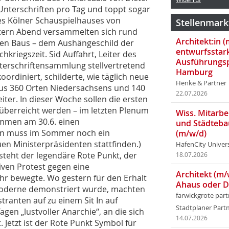
Unterschriften pro Tag und toppt sogar
es Kölner Schauspielhauses von
Stellenmark
stern Abend versammelten sich rund
Architekt:in 
en Baus – dem Aushängeschild der
entwurfsstar
riegszeit. Sid Auffahrt, Leiter des
Ausführungsp
nterschriftensammlung stellvertretend
Hamburg
ordiniert, schilderte, wie täglich neue
Henke & Partner
 aus 360 Orten Niedersachsens und 140
22.07.2026
er. In dieser Woche sollen die ersten
 überreicht werden – im letzten Plenum
Wiss. Mitarbei
ommen am 30.6. einen
und Städteba
ann muss im Sommer noch ein
(m/w/d)
en Ministerpräsidenten stattfinden.)
HafenCity Univer
s steht der legendäre Rote Punkt, der
18.07.2026
ven Protest gegen eine
Architekt (m/
r bewegte. Wo gestern für den Erhalt
Ahaus oder 
moderne demonstriert wurde, machten
farwickgrote par
tranten auf zu einem Sit In auf
Stadtplaner Par
en „lustvoller Anarchie“, an die sich
14.07.2026
Jetzt ist der Rote Punkt Symbol für