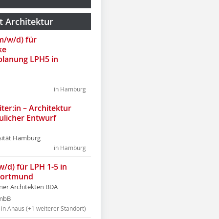
t Architektur
(m/w/d) für
ke
lanung LPH5 in
in Hamburg
ter:in – Architektur
ulicher Entwurf
sität Hamburg
in Hamburg
w/d) für LPH 1-5 in
Dortmund
tner Architekten BDA
tmbB
in Ahaus (+1 weiterer Standort)