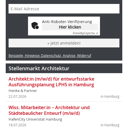
Anti-Roboter-Verifizierung
Hier klicken
Friendly
Captcha ⇗
» Jetzt anmelden!
Beispiele, Hinweise: Datenschutz, Analyse, Widerruf
Stellenmarkt Architektur
Architekt:in (m/w/d) für entwurfsstarke
Ausführungsplanung LPH5 in Hamburg
Henke & Partner
22.07.2026
in Hamburg
Wiss. Mitarbeiter:in – Architektur und
Städtebaulicher Entwurf (m/w/d)
HafenCity Universität Hamburg
18.07.2026
in Hamburg