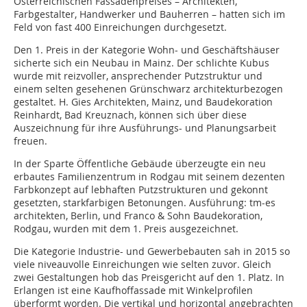
Österreichischen Fassadenpreises – Architekten,
Farbgestalter, Handwerker und Bauherren – hatten sich im
Feld von fast 400 Einreichungen durchgesetzt.
Den 1. Preis in der Kategorie Wohn- und Geschäftshäuser
sicherte sich ein Neubau in Mainz. Der schlichte Kubus
wurde mit reizvoller, ansprechender Putzstruktur und
einem selten gesehenen Grünschwarz architekturbezogen
gestaltet. H. Gies Architekten, Mainz, und Baudekoration
Reinhardt, Bad Kreuznach, können sich über diese
Auszeichnung für ihre Ausführungs- und Planungsarbeit
freuen.
In der Sparte Öffentliche Gebäude überzeugte ein neu
erbautes Familienzentrum in Rodgau mit seinem dezenten
Farbkonzept auf lebhaften Putzstrukturen und gekonnt
gesetzten, starkfarbigen Betonungen. Ausführung: tm-es
architekten, Berlin, und Franco & Sohn Baudekoration,
Rodgau, wurden mit dem 1. Preis ausgezeichnet.
Die Kategorie Industrie- und Gewerbebauten sah in 2015 so
viele niveauvolle Einreichungen wie selten zuvor. Gleich
zwei Gestaltungen hob das Preisgericht auf den 1. Platz. In
Erlangen ist eine Kaufhoffassade mit Winkelprofilen
überformt worden. Die vertikal und horizontal angebrachten