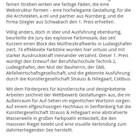
feinen Streben wirken wie farbige Fäden, die eine
Webstruktur formen – eine hoch­elegante Gestaltung, für die
die Architekten, a.ml und partner aus Nürnberg, und die
Firma Stiegler aus Schwabach den 1. Preis erhielten.
Völlig anders, doch in Idee und Ausführung ebenbürtig,
beurteilte die Jury das explosive Farbmosaik, das seit
Kurzem einen Block des Müllheizkraftwerks in Ludwigshafen
ziert. 74 effektvolle Farbtöne wurden hier virtuos und mit
starker Ausdruckskraft ineinander verzahnt. Dieser 1. Preis
würdigt den Entwurf der Berufsfachschule Technik 2,
Ludwigshafen, den Mut der Bauherrin, der GML
Abfallwirtschaftsgesellschaft, und die gekonnte Ausführung
durch die Künstlergesellschaft Strauss & Hillegaart, Cottbus.
Mit dem Förderpreis für künstlerische und designbetonte
Arbeiten zeichnet der Wettbewerb Gestaltungen aus, die im
Außenraum für Auf-Sehen im eigentlichen Wortsinn sorgen.
Auf einem elfgeschossigen Hochhaus in Senftenberg hat die
Künstlergesellschaft Strauss & Hillegaart eine abstrahierte
Wasserwelle in großen Farbpixeln entwickelt, die den
massiven Riegel belebt und eine visuelle Verbindung zum
dahinterliegenden See herstellt.