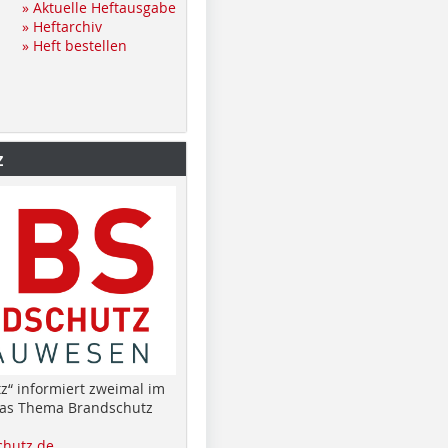
» Aktuelle Heftausgabe
» Heftarchiv
» Heft bestellen
z
z“ informiert zweimal im
das Thema Brandschutz
hutz.de