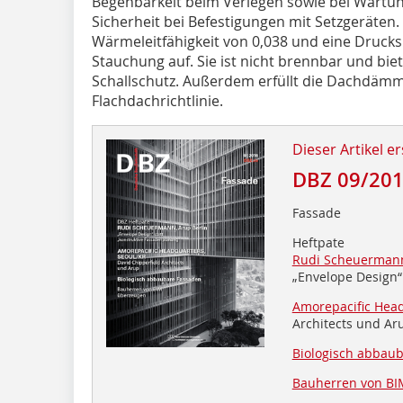
Begehbarkeit beim Verlegen sowie bei Wartu
Sicherheit bei Befestigungen mit Setzgeräten
Wärmeleitfähigkeit von 0,038 und eine Druck
Stauchung auf. Sie ist nicht brennbar und bi
Schallschutz. Außerdem erfüllt die Dachdämmp
Flachdachrichtlinie.
Dieser Artikel er
DBZ 09/20
Fassade
Heftpate
Rudi Scheuermann
„Envelope Design“
Amorepacific Head
Architects und Ar
Biologisch abbau
Bauherren von BI