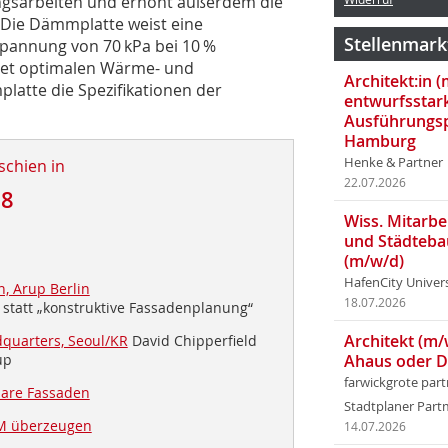
ngsarbeiten und erhöht außerdem die
. Die Dämmplatte weist eine
Stellenmark
spannung von 70 kPa bei 10 %
etet optimalen Wärme- und
Architekt:in 
latte die Spezifikationen der
entwurfsstar
Ausführungsp
Hamburg
Henke & Partner
schien in
22.07.2026
18
Wiss. Mitarbei
und Städteba
(m/w/d)
HafenCity Univer
, Arup Berlin
18.07.2026
 statt „konstruktive Fassadenplanung“
Architekt (m/
quarters, Seoul/KR
David Chipperfield
up
Ahaus oder 
farwickgrote par
bare Fassaden
Stadtplaner Par
M überzeugen
14.07.2026