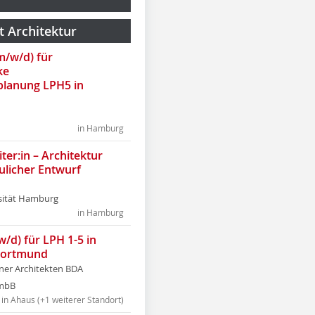
t Architektur
(m/w/d) für
ke
lanung LPH5 in
in Hamburg
ter:in – Architektur
ulicher Entwurf
sität Hamburg
in Hamburg
w/d) für LPH 1-5 in
Dortmund
tner Architekten BDA
tmbB
in Ahaus (+1 weiterer Standort)