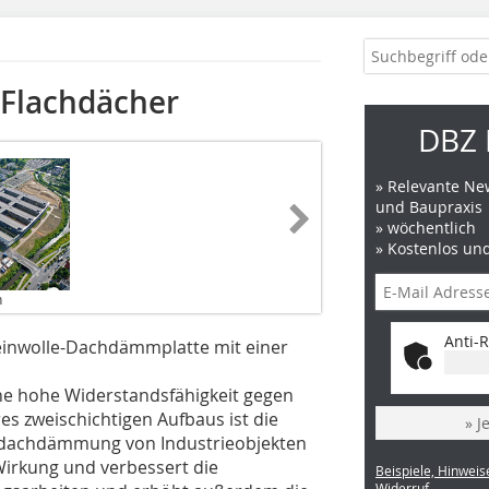
Flachdächer
DBZ 
» Relevante New
und Baupraxis
» wöchentlich
» Kostenlos un
n
Anti-R
teinwolle-Dachdämmplatte mit einer
ine hohe Widerstandsfähigkeit gegen
 zweischichtigen Aufbaus ist die
» J
hdachdämmung von Industrieobjekten
 Wirkung und verbessert die
Beispiele, Hinweis
Widerruf