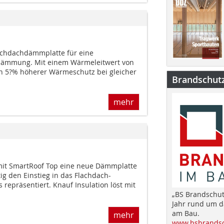
lachdachdämmplatte für eine
ämmung. Mit einem Wärmeleitwert von
in 5?% höherer Wärmeschutz bei gleicher
Brandschut
mehr
 mit SmartRoof Top eine neue Dämmplatte
tig den Einstieg in das Flachdach-
 repräsentiert. Knauf Insulation löst mit
„BS Brandschut
Jahr rund um 
am Bau.
mehr
www.bsbrandsc