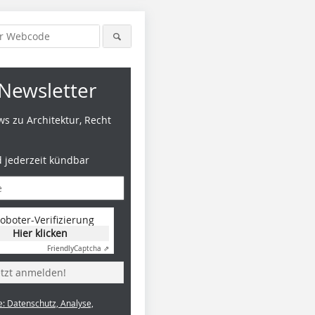
Newsletter
s zu Architektur, Recht
d jederzeit kündbar
oboter-Verifizierung
Hier klicken
Friendly
Captcha ⇗
etzt anmelden!
e: Datenschutz, Analyse,