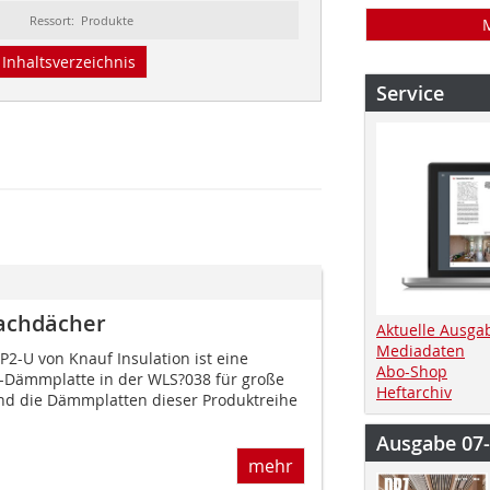
Ressort: Produkte
Inhaltsverzeichnis
Service
lachdächer
Aktuelle Ausga
Mediadaten
-U von Knauf Insulation ist eine
Abo-Shop
d-Dämmplatte in der WLS?038 für große
Heftarchiv
ind die Dämmplatten dieser Produktreihe
Ausgabe 07
mehr