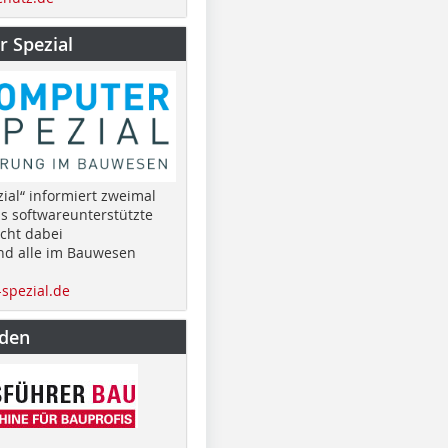
 Spezial
ial“ informiert zweimal
as softwareunterstützte
cht dabei
nd alle im Bauwesen
spezial.de
nden